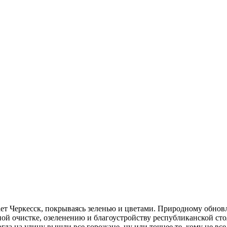
ает Черкесск, покрываясь зеленью и цветами. Природному обнов
ной очистке, озеленению и благоустройству республиканской с
да на улицу вышли все горожане, ну или точнее те, кому не все