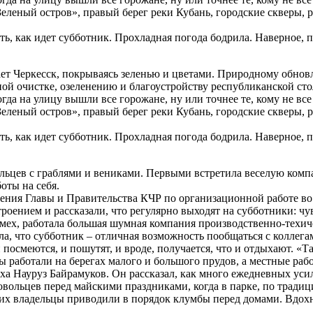
еленый остров», правый берег реки Кубань, городские скверы, 
еть, как идет субботник. Прохладная погода бодрила. Наверное,
ает Черкесск, покрываясь зеленью и цветами. Природному обнов
ной очистке, озеленению и благоустройству республиканской с
да на улицу вышли все горожане, ну или точнее те, кому не все
еленый остров», правый берег реки Кубань, городские скверы, 
еть, как идет субботник. Прохладная погода бодрила. Наверное,
льцев с граблями и вениками. Первыми встретила веселую комп
оты на себя.
ения Главы и Правительства КЧР по организационной работе во
ением и рассказали, что регулярно выходят на субботники: чувс
 смех, работала большая шумная компания производственно-техи
ла, что субботник – отличная возможность пообщаться с коллег
 и посмеются, и пошутят, и вроде, получается, что и отдыхают. «
ы работали на берегах малого и большого прудов, а местные ра
ыха Науруз Байрамуков. Он рассказал, как много ежедневных уси
ольцев перед майскими праздниками, когда в парке, по традици
 их владельцы приводили в порядок клумбы перед домами. Вдохно