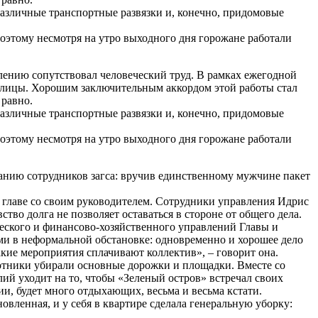
различные транспортные развязки и, конечно, придомовые
 поэтому несмотря на утро выходного дня горожане работали
лению сопутствовал человеческий труд. В рамках ежегодной
толицы. Хорошим заключительным аккордом этой работы стал
 равно.
различные транспортные развязки и, конечно, придомовые
 поэтому несмотря на утро выходного дня горожане работали
анию сотрудников загса: вручив единственному мужчине пакет
 главе со своим руководителем. Сотрудники управления Идрис
тво долга не позволяет оставаться в стороне от общего дела.
ческого и финансово-хозяйственного управлений Главы и
ами в неформальной обстановке: одновременно и хорошее дело
Такие мероприятия сплачивают коллектив», – говорит она.
ботники убирали основные дорожки и площадки. Вместе со
лий уходит на то, чтобы «Зеленый остров» встречал своих
и, будет много отдыхающих, весьма и весьма кстати.
вленная, и у себя в квартире сделала генеральную уборку: