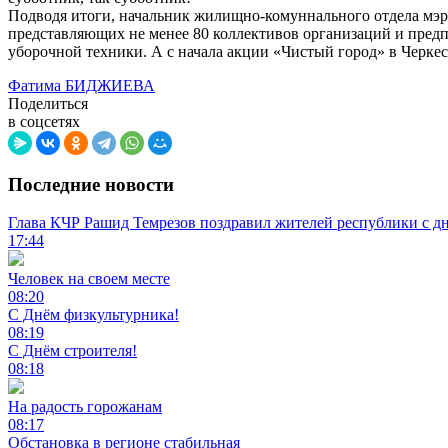
Подводя итоги, начальник жилищно-комуннального отдела мэрии
представляющих не менее 80 коллективов организаций и предп
уборочной техники. А с начала акции «Чистый город» в Черкес
Фатима БИДЖИЕВА
Поделиться
в соцсетях
Последние новости
Глава КЧР Рашид Темрезов поздравил жителей республики с д
17:44
Человек на своем месте
08:20
С Днём физкультурника!
08:19
С Днём строителя!
08:18
На радость горожанам
08:17
Обстановка в регионе стабильная