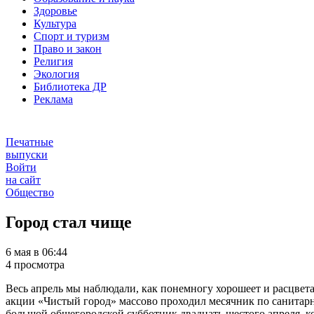
Здоровье
Культура
Спорт и туризм
Право и закон
Религия
Экология
Библиотека ДР
Реклама
Печатные
выпуски
Войти
на сайт
Общество
Город стал чище
6 мая в 06:44
4 просмотра
Весь апрель мы наблюдали, как понемногу хорошеет и расцвет
акции «Чистый город» массово проходил месячник по санитар
большой общегородской субботник двадцать шестого апреля, ког