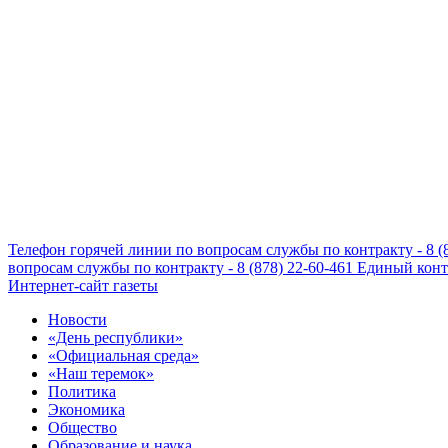
Телефон горячей линии по вопросам службы по контракту - 8 (
вопросам службы по контракту - 8 (878) 22-60-461
Единый конта
Интернет-сайт газеты
Новости
«День республики»
«Официальная среда»
«Наш теремок»
Политика
Экономика
Общество
Образование и наука