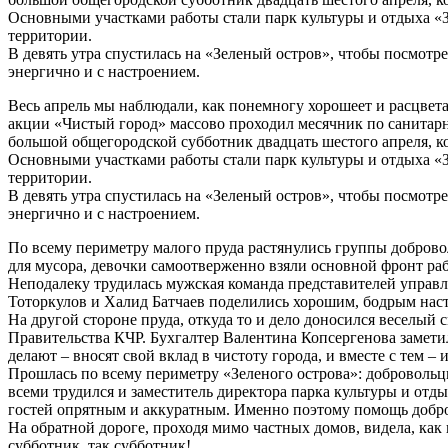
Основными участками работы стали парк культуры и отдыха «З
территории.
В девять утра спустилась на «Зеленый остров», чтобы посмотр
энергично и с настроением.
Весь апрель мы наблюдали, как понемногу хорошеет и расцвет
акции «Чистый город» массово проходил месячник по санитар
большой общегородской субботник двадцать шестого апреля, ког
Основными участками работы стали парк культуры и отдыха «З
территории.
В девять утра спустилась на «Зеленый остров», чтобы посмотр
энергично и с настроением.
По всему периметру малого пруда растянулись группы доброво
для мусора, девочки самоотверженно взяли основной фронт раб
Неподалеку трудилась мужская команда представителей управл
Тоторкулов и Халид Батчаев поделились хорошим, бодрым настро
На другой стороне пруда, откуда то и дело доносился веселый
Правительства КЧР. Бухгалтер Валентина Копсергенова замети
делают – вносят свой вклад в чистоту города, и вместе с тем –
Прошлась по всему периметру «Зеленого острова»: добровольц
всеми трудился и заместитель директора парка культуры и отд
гостей опрятным и аккуратным. Именно поэтому помощь добров
На обратной дороге, проходя мимо частных домов, видела, как
субботник, так субботник!