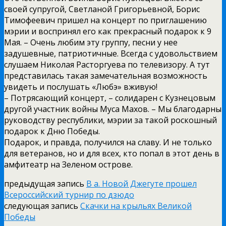
своей супругой, Светланой Григорьевной, Борис
Тимофеевич пришел на концерт по приглашению
мэрии и воспринял его как прекрасный подарок к 9
Мая. – Очень любим эту группу, песни у нее
задушевные, патриотичные. Всегда с удовольствием
слушаем Николая Расторгуева по телевизору. А тут
представилась такая замечательная возможность
увидеть и послушать «Любэ» вживую!
– Потрясающий концерт, – солидарен с Кузнецовым
другой участник войны Муса Махов. – Мы благодарны
руководству республики, мэрии за такой роскошный
подарок к Дню Победы.
Подарок, и правда, получился на славу. И не только
для ветеранов, но и для всех, кто попал в этот день в
амфитеатр на Зеленом острове.
предыдущая запись
В а. Новой Джегуте прошел
Всероссийский турнир по дзюдо
следующая запись
Скачки на крыльях Великой
Победы