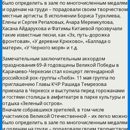
было определить в зале по многочисленным медалям
и орденам на груди – порадовали своим творчеством
местные артисты. В исполнении Бориса Турклиева,
Елены и Сергея Репаловых, Ачара Меремкулова,
Хасана Айдарукова и Фатимы Китаевой прозвучали
такие известные песни, как «Эх, путь-дорожка
фронтовая», «У деревни Крюково», «Баллада о
матери», «У Черного моря» и т.д.
Замечательным заключительным аккордом
празднования 69-й годовщины Великой Победы в
Карачаево-Черкесии стал концерт легендарной
российской рок-группы «Любэ». 11 мая группа по
приглашению Главы КЧР Рашида Темрезова
приехала в Черкесск и выступила перед горожанами
и гостями столицы в амфитеатре в парке культуры и
отдыха «Зеленый остров».
Вначале собравшихся зрителей, в том числе
участников Великой Отечественной – их легко можно
было определить в зале по многочисленным медалям
и орденам на груди – порадовали своим творчеством