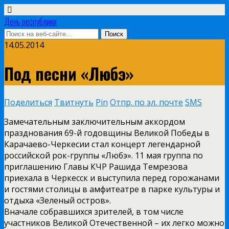
День республики
14.05.2014
Под песни «Любэ»
Поделиться
Твитнуть
Pin
Отпр. по эл. почте
SMS
Замечательным заключительным аккордом
празднования 69-й годовщины Великой Победы в
Карачаево-Черкесии стал концерт легендарной
российской рок-группы «Любэ». 11 мая группа по
приглашению Главы КЧР Рашида Темрезова
приехала в Черкесск и выступила перед горожанами
и гостями столицы в амфитеатре в парке культуры и
отдыха «Зеленый остров».
Вначале собравшихся зрителей, в том числе
участников Великой Отечественной – их легко можно