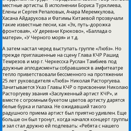
местные артисты. В исполнении Бориса Турклиева,
Елены и Сергея Репаловых, Ачара Меремкулова,
Хасана Айдарукова и Фатимы Китаевой прозвучали
такие известные песни, как «Эх, путь-дорожка
фронтовая», «У деревни Крюково», «Баллада о
матери», «У Черного моря» и т.д.
А затем настал черед выступать группе «Любэ». Но
прежде приглашенные на сцену Глава КЧР Рашид
Темрезов и мэр г. Черкесска Руслан Тамбиев под
дружные аплодисменты собравшихся в амфитеатре
тепло приветствовали бессменного на протяжении
25 лет руководителя «Любэ» Николая Расторгуева.
Зачитывается Указ Главы КЧР о присвоении Николаю
Расторгуеву звания «Заслуженный артист КЧР», и
вместе с огромным букетом цветов артисту дарятся
белые бурка и папаха. Не ожидавший такого
радушного приема артист был приятно удивлен. Еще
больше он был тронут, когда начался концерт группы
и зал стал дружно ей подпевать: «Ребята с нашего