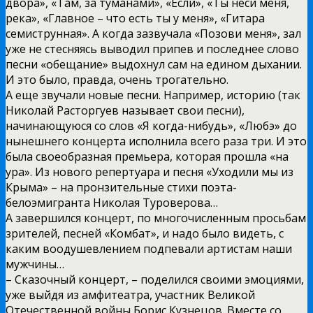
двора», «Там, за туманами», «Если», «Ты неси меня,
река», «Главное – что есть ты у меня», «Гитара
семиструнная». А когда зазвучала «Позови меня», зал
уже не стесняясь выводил припев и последнее слово
песни «обещание» выдохнул сам на едином дыхании.
И это было, правда, очень трогательно.
А еще звучали новые песни. Например, историю (так
Николай Расторгуев называет свои песни),
начинающуюся со слов «Я когда-нибудь», «Любэ» до
нынешнего концерта исполнила всего раза три. И это
была своеобразная премьера, которая прошла «на
ура». Из нового репертуара и песня «Уходили мы из
Крыма» – на пронзительные стихи поэта-
белоэмигранта Николая Туроверова…
А завершился концерт, по многочисленным просьбам
зрителей, песней «Комбат», и надо было видеть, с
каким воодушевлением подпевали артистам наши
мужчины…
– Сказочный концерт, – поделился своими эмоциями,
уже выйдя из амфитеатра, участник Великой
Отечественной войны Борис Кузнецов. Вместе со