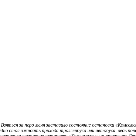
. Взяться за перо меня заставило состояние остановки «Комсом
дно стоя ожидать прихода троллейбуса или автобуса, ведь поро
я заставило состояние остановки «Комсомолец» на проспекте Лен