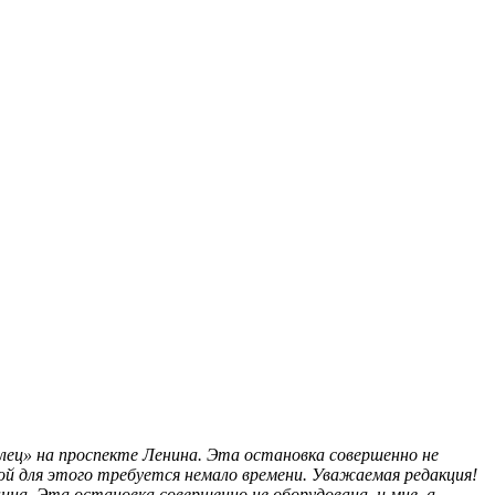
олец» на проспекте Ленина. Эта остановка совершенно не
й для этого требуется немало времени.
Уважаемая редакция!
ина. Эта остановка совершенно не оборудована, и мне, а