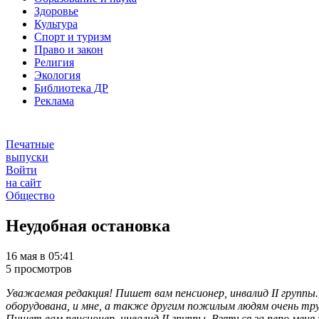
Здоровье
Культура
Спорт и туризм
Право и закон
Религия
Экология
Библиотека ДР
Реклама
Печатные
выпуски
Войти
на сайт
Общество
Неудобная остановка
16 мая в 05:41
5 просмотров
Уважаемая редакция! Пишет вам пенсионер, инвалид II группы
оборудована, и мне, а также другим пожилым людям очень тру
Пишет вам пенсионер, инвалид II группы. Взяться за перо мен