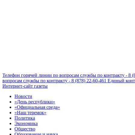
Телефон горячей линии по вопросам службы по контракту - 8 (
вопросам службы по контракту - 8 (878) 22-60-461
Единый конта
Интернет-сайт газеты
Новости
«День республики»
«Официальная среда»
«Наш теремок»
Политика
Экономика
Общество
Образование и наука