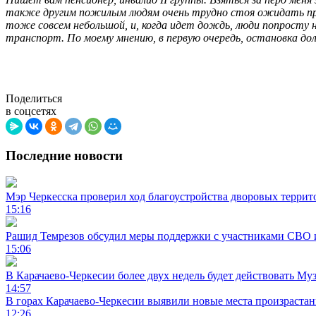
также другим пожилым людям очень трудно стоя ожидать прих
тоже совсем небольшой, и, когда идет дождь, люди попросту 
транспорт. По моему мнению, в первую очередь, остановка до
Поделиться
в соцсетях
Последние новости
Мэр Черкесска проверил ход благоустройства дворовых террит
15:16
Рашид Темрезов обсудил меры поддержки с участниками СВО 
15:06
В Карачаево-Черкесии более двух недель будет действовать Му
14:57
В горах Карачаево-Черкесии выявили новые места произраста
12:26