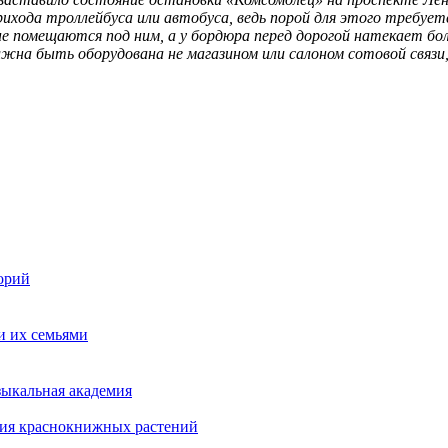
ода троллейбуса или автобуса, ведь порой для этого требуетс
не помещаются под ним, а у бордюра перед дорогой натекает б
лжна быть оборудована не магазином или салоном сотовой связ
орий
и их семьями
зыкальная академия
ния краснокнижных растений