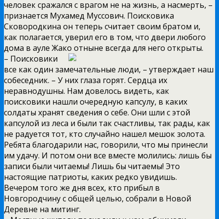
человек сражался с врагом не на жизнь, а насмерть, –
признается Мухамед Муссович. Поисковика
Сковородкина он теперь считает своим братом и,
как полагается, уверил его в том, что двери любого
дома в ауле Жако отныне всегда для него открыты.
– Поисковики
все как один замечательные люди, – утверждает наш
собеседник. – У них глаза горят. Сердца их
неравнодушны. Нам довелось видеть, как
поисковики нашли очередную капсулу, в каких
солдаты хранят сведения о себе. Они шли с этой
капсулой из леса и были так счастливы, так рады, как
не радуется тот, кто случайно нашел мешок золота.
Ребята благодарили нас, говорили, что мы принесли
им удачу. И потом они все вместе молились: лишь бы
записи были читаемы! Лишь бы читаемы! Это
настоящие патриоты, каких редко увидишь.
Вечером того же дня всех, кто прибыл в
Новгородчину с общей целью, собрали в Новой
Деревне на митинг.