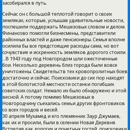
засобирался в путь.
Сейчас он с большой теплотой говорит о своих
земляках, которые, услышав удивительные новости,
поспешили поддержать Мешезовых словом и делом.
Финансово помогли бизнесмены, представители
районных властей и даже пенсионеры. Семья вполне
осилила бы все предстоящие расходы сама, но вот
сочувствие и искренность земляков дорогого стоили.
…В 1943 году под Новгородом шли ожесточенные
бои. Несколько деревень близ города были вовсе
уничтожены. Свидетельств тех кровопролитных боев
достаточно и сейчас. Поисковики до сих пор находят
в этой болотистой местности останки погибших
советских солдат. Немало их было обнаружено и этой
весной. А потому помимо Мешезовых в
Новгородчину съехались семьи других фронтовиков
со всех городов и весей.
30 апреля Мухамед и его племянник Заур Джумаев,
как их и просили, были в селении Новая Деревня.
Встретив как дорогих и почетных гостей, поисковики