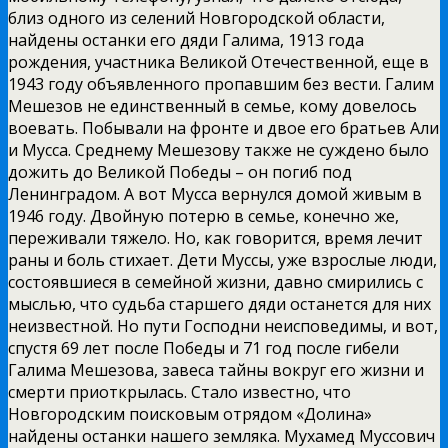
близ одного из селений Новгородской области,
найдены останки его дяди Галима, 1913 года
рождения, участника Великой Отечественной, еще в
1943 году объявленного пропавшим без вести. Галим
Мешезов не единственный в семье, кому довелось
воевать. Побывали на фронте и двое его братьев Али
и Мусса. Среднему Мешезову также не суждено было
дожить до Великой Победы – он погиб под
Ленинградом. А вот Мусса вернулся домой живым в
1946 году. Двойную потерю в семье, конечно же,
переживали тяжело. Но, как говорится, время лечит
раны и боль стихает. Дети Муссы, уже взрослые люди,
состоявшиеся в семейной жизни, давно смирились с
мыслью, что судьба старшего дяди останется для них
неизвестной. Но пути Господни неисповедимы, и вот,
спустя 69 лет после Победы и 71 год после гибели
Галима Мешезова, завеса тайны вокруг его жизни и
смерти приоткрылась. Стало известно, что
Новгородским поисковым отрядом «Долина»
найдены останки нашего земляка. Мухамед Муссович