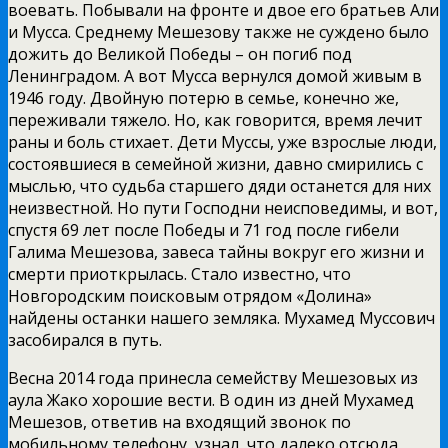
воевать. Побывали на фронте и двое его братьев Али
и Мусса. Среднему Мешезову также не суждено было
дожить до Великой Победы – он погиб под
Ленинградом. А вот Мусса вернулся домой живым в
1946 году. Двойную потерю в семье, конечно же,
переживали тяжело. Но, как говорится, время лечит
раны и боль стихает. Дети Муссы, уже взрослые люди,
состоявшиеся в семейной жизни, давно смирились с
мыслью, что судьба старшего дяди останется для них
неизвестной. Но пути Господни неисповедимы, и вот,
спустя 69 лет после Победы и 71 год после гибели
Галима Мешезова, завеса тайны вокруг его жизни и
смерти приоткрылась. Стало известно, что
Новгородским поисковым отрядом «Долина»
найдены останки нашего земляка. Мухамед Муссович
засобирался в путь.
Весна 2014 года принесла семейству Мешезовых из
аула Жако хорошие вести. В один из дней Мухамед
Мешезов, ответив на входящий звонок по
мобильному телефону, узнал, что далеко отсюда,