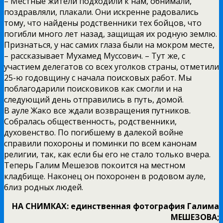
– Местные жители подходили к нам, обнимали,
поздравляли, плакали. Они искренне радовались
тому, что найдены родственники тех бойцов, что
погибли много лет назад, защищая их родную землю.
Признаться, у нас самих глаза были на мокром месте,
– рассказывает Мухамед Муссович. – Тут же, с
участием делегатов со всех уголков страны, отметили
25-ю годовщину с начала поисковых работ. Мы
поблагодарили поисковиков как смогли и на
следующий день отправились в путь, домой.
В ауле Жако все ждали возвращения путников.
Собралась общественность, родственники,
духовенство. По погибшему в далекой войне
справили похороны и поминки по всем канонам
религии, так, как если бы его не стало только вчера.
Теперь Галим Мешезов покоится на местном
кладбище. Наконец он похоронен в родовом ауле,
близ родных людей.
НА СНИМКАХ: единственная фотография Галима
МЕШЕЗОВА;