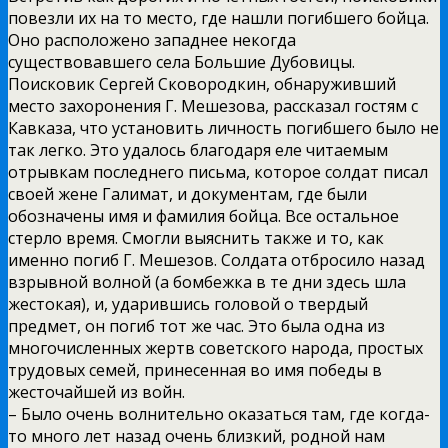
повезли их на то место, где нашли погибшего бойца.
Оно расположено западнее некогда
существовавшего села Большие Дубовицы.
Поисковик Сергей Сковородкин, обнаруживший
место захоронения Г. Мешезова, рассказал гостям с
Кавказа, что установить личность погибшего было не
так легко. Это удалось благодаря еле читаемым
отрывкам последнего письма, которое солдат писал
своей жене Галимат, и документам, где были
обозначены имя и фамилия бойца. Все остальное
стерло время. Смогли выяснить также и то, как
именно погиб Г. Мешезов. Солдата отбросило назад
взрывной волной (а бомбежка в те дни здесь шла
жестокая), и, ударившись головой о твердый
предмет, он погиб тот же час. Это была одна из
многочисленных жертв советского народа, простых
трудовых семей, принесенная во имя победы в
жесточайшей из войн.
– Было очень волнительно оказаться там, где когда-
то много лет назад очень близкий, родной нам