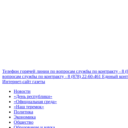
Телефон горячей линии по вопросам службы по контракту - 8 (
вопросам службы по контракту - 8 (878) 22-60-461
Единый конта
Интернет-сайт газеты
Новости
«День республики»
«Официальная среда»
«Наш теремок»
Политика
Экономика
Общество
Образование и наука