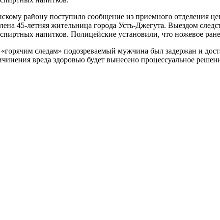
скому району поступило сообщение из приемного отделения цен
лена 45-летняя жительница города Усть-Джегута. Выездом следс
спиртных напитков. Полицейские установили, что ножевое ране
орячим следам» подозреваемый мужчина был задержан и доставл
ичинения вреда здоровью будет вынесено процессуальное решени