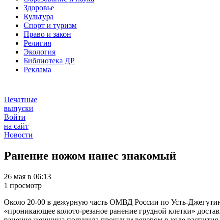
Здоровье
Культура
Спорт и туризм
Право и закон
Религия
Экология
Библиотека ДР
Реклама
Печатные
выпуски
Войти
на сайт
Новости
Ранение ножом нанес знакомый
26 мая в 06:13
1 просмотр
Около 20-00 в дежурную часть ОМВД России по Усть-Джегутин
«проникающее колото-резаное ранение грудной клетки» достав
ранение женщина получила прошлым вечером в ходе распития