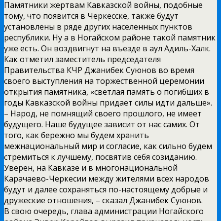
Памятники жертвам Кавказской войны, подобные
тому, что появится в Черкесске, также будут
установлены в ряде других населенных пунктов
республики. Ну а в Ногайском районе такой памятник
уже есть. Он воздвигнут на въезде в аул Адиль-Халк.
Как отметил заместитель председателя
Правительства КЧР Джанибек Суюнов во время
своего выступления на торжественной церемонии
открытия памятника, «светлая память о погибших в
годы Кавказской войны придает силы идти дальше».
– Народ, не помнящий своего прошлого, не имеет
будущего. Наше будущее зависит от нас самих. От
того, как бережно мы будем хранить
межнациональный мир и согласие, как сильно будем
стремиться к лучшему, посвятив себя созиданию.
Уверен, на Кавказе и в многонациональной
Карачаево-Черкесии между жителями всех народов
будут и далее сохраняться по-настоящему добрые и
дружеские отношения, – сказал Джанибек Суюнов.
В свою очередь, глава администрации Ногайского