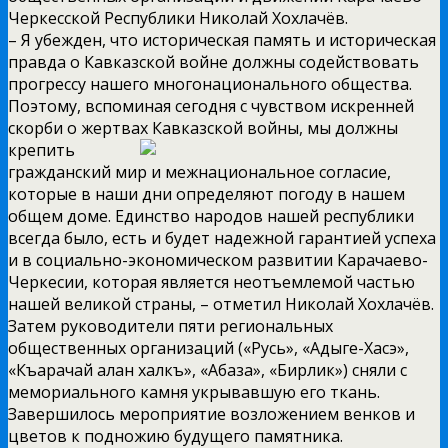
Черкесской Республики Николай Хохлачёв.
– Я убежден, что историческая память и историческая
правда о Кавказской войне должны содействовать
прогрессу нашего многонационального общества.
Поэтому, вспоминая сегодня с чувством искренней
скорби о жертвах Кавказской войны, мы должны
крепить
гражданский мир и межнациональное согласие,
которые в наши дни определяют погоду в нашем
общем доме. Единство народов нашей республики
всегда было, есть и будет надежной гарантией успеха
и в социально-экономическом развитии Карачаево-
Черкесии, которая является неотъемлемой частью
нашей великой страны, – отметил Николай Хохлачёв.
Затем руководители пяти региональных
общественных организаций («Русь», «Адыге-Хасэ»,
«Къарачай алан халкъ», «Абаза», «Бирлик») сняли с
мемориального камня укрывавшую его ткань.
Завершилось мероприятие возложением венков и
цветов к подножию будущего памятника.