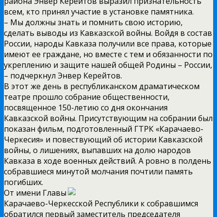
района Энвер Керейтов выразил признательность
всем, кто принял участие в установке памятника.
– Мы должны знать и помнить свою историю,
сделать выводы из Кавказской войны. Войдя в состав
России, народы Кавказа получили все права, которые
имеют ее граждане, но вместе с тем и обязанности по
укреплению и защите нашей общей Родины – России,
– подчеркнул Энвер Керейтов.
В этот же день в республиканском драматическом
театре прошло собрание общественности,
посвященное 150-летию со дня окончания
Кавказской войны. Присутствующим на собрании был
показан фильм, подготовленный ГТРК «Карачаево-
Черкесия» и повествующий об истории Кавказской
войны, о лишениях, выпавших на долю народов
Кавказа в ходе военных действий. А ровно в полдень
собравшиеся минутой молчания почтили память
погибших.
От имени Главы
Карачаево-Черкесской Республики к собравшимся
обратился первый заместитель председателя