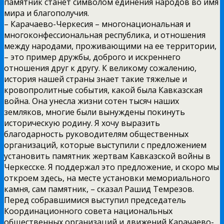
памятник станет символом единения народов во имя
мира и благополучия.
– Карачаево-Черкесия – многонациональная и
многоконфессиональная республика, и отношения
между народами, проживающими на ее территории,
– это пример дружбы, доброго и искреннего
отношения друг к другу. К великому сожалению,
история нашей страны знает такие тяжелые и
кровопролитные события, какой была Кавказская
война. Она унесла жизни сотен тысяч наших
земляков, многие были вынуждены покинуть
историческую родину. Я хочу выразить
благодарность руководителям общественных
организаций, которые выступили с предложением
установить памятник жертвам Кавказской войны в
Черкесске. Я поддержал это предложение, и скоро мы
откроем здесь, на месте установки мемориального
камня, сам памятник, – сказал Рашид Темрезов.
Перед собравшимися выступил председатель
Координационного совета национальных
общественных организаций и движений Карачаево-