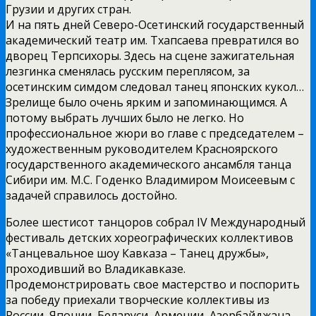
Грузии и других стран.
И на пять дней Северо-Осетинский государственный
академический театр им. Тхапсаева превратился во
дворец Терпсихоры. Здесь на сцене зажигательная
лезгинка сменялась русским переплясом, за
осетинским симдом следовал танец японских кукол…
Зрелище было очень ярким и запоминающимся. А
потому выбрать лучших было не легко. Но
профессиональное жюри во главе с председателем –
художественным руководителем Красноярского
государственного академического ансамбля танца
Сибири им. М.С. Годенко Владимиром Моисеевым с
задачей справилось достойно.
Более шестисот танцоров собрал IV Международный
фестиваль детских хореографических коллективов
«Танцевальное шоу Кавказа – Танец дружбы»,
проходивший во Владикавказе.
Продемонстрировать свое мастерство и поспорить
за победу приехали творческие коллективы из
России, Японии, Беларуси, Армении, Азербайджана,