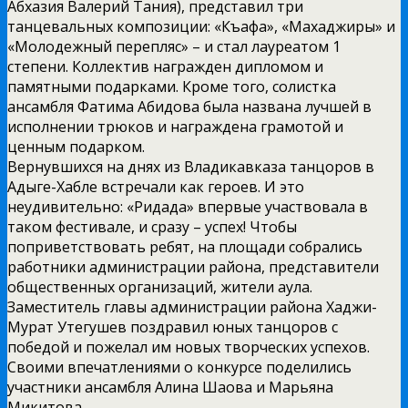
Абхазия Валерий Тания), представил три
танцевальных композиции: «Къафа», «Махаджиры» и
«Молодежный перепляс» – и стал лауреатом 1
степени. Коллектив награжден дипломом и
памятными подарками. Кроме того, солистка
ансамбля Фатима Абидова была названа лучшей в
исполнении трюков и награждена грамотой и
ценным подарком.
Вернувшихся на днях из Владикавказа танцоров в
Адыге-Хабле встречали как героев. И это
неудивительно: «Ридада» впервые участвовала в
таком фестивале, и сразу – успех! Чтобы
поприветствовать ребят, на площади собрались
работники администрации района, представители
общественных организаций, жители аула.
Заместитель главы администрации района Хаджи-
Мурат Утегушев поздравил юных танцоров с
победой и пожелал им новых творческих успехов.
Своими впечатлениями о конкурсе поделились
участники ансамбля Алина Шаова и Марьяна
Микитова.