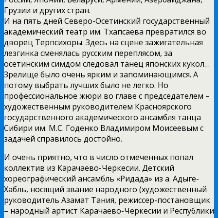
Грузии и других стран.
И на пять дней Северо-Осетинский государственный
академический театр им. Тхапсаева превратился во
дворец Терпсихоры. Здесь на сцене зажигательная
лезгинка сменялась русским переплясом, за
осетинским симдом следовал танец японских кукол…
Зрелище было очень ярким и запоминающимся. А
потому выбрать лучших было не легко. Но
профессиональное жюри во главе с председателем –
художественным руководителем Красноярского
государственного академического ансамбля танца
Сибири им. М.С. Годенко Владимиром Моисеевым с
задачей справилось достойно.
И очень приятно, что в число отмеченных попал
коллектив из Карачаево-Черкесии. Детский
хореографический ансамбль «Ридада» из а. Адыге-
Хабль, носящий звание народного (художественный
руководитель Азамат Тания, режиссер-постановщик
– народный артист Карачаево-Черкесии и Республики