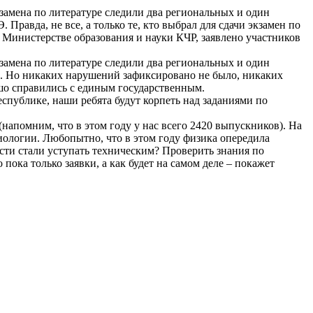
замена по литературе следили два региональных и один
авда, не все, а только те, кто выбрал для сдачи экзамен по
в Министерстве образования и науки КЧР, заявлено участников
замена по литературе следили два региональных и один
. Но никаких нарушений зафиксировано не было, никаких
ошо справились с единым государственным.
спублике, наши ребята будут корпеть над заданиями по
апомним, что в этом году у нас всего 2420 выпускников). На
иологии. Любопытно, что в этом году физика опередила
ости стали уступать техническим? Проверить знания по
ка только заявки, а как будет на самом деле – покажет