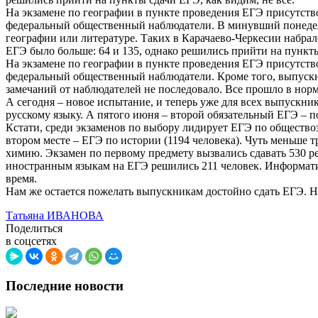
На экзамене по географии в пункте проведения ЕГЭ присутств
федеральный общественный наблюдатели. В минувший понедельни
географии или литературе. Таких в Карачаево-Черкесии набрал
ЕГЭ было больше: 64 и 135, однако решились прийти на пункты
На экзамене по географии в пункте проведения ЕГЭ присутств
федеральный общественный наблюдатели. Кроме того, выпуск
замечаний от наблюдателей не последовало. Все прошло в нор
А сегодня – новое испытание, и теперь уже для всех выпускни
русскому языку. А пятого июня – второй обязательный ЕГЭ – п
Кстати, среди экзаменов по выбору лидирует ЕГЭ по обществоз
втором месте – ЕГЭ по истории (1194 человека). Чуть меньше 
химию. Экзамен по первому предмету вызвались сдавать 530 ре
иностранным языкам на ЕГЭ решились 211 человек. Информатику
время.
Нам же остается пожелать выпускникам достойно сдать ЕГЭ. Н
Татьяна ИВАНОВА
Поделиться
в соцсетях
Последние новости