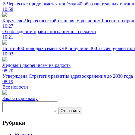
В Черкесске продолжается приёмка 40 образовательных орган
10:58
Карачаево-Черкесия остаётся первым регионом России по про
10:27
О соблюдении правил пограничного режима
10:21
Почти 400 молодых семей КЧР получили 300 тысяч рублей при
10:03
Ледовый дворец всем на радость
08:20
Утверждена Стратегия развития здравоохранения до 2030 года
08:19
Все новости
Заказать рекламу
Отправить
Рубрики
Новости