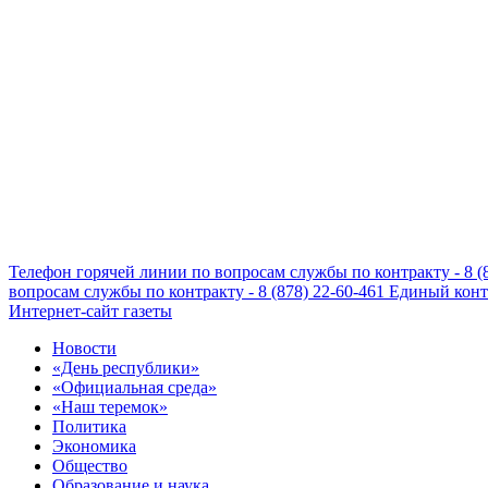
Телефон горячей линии по вопросам службы по контракту - 8 (
вопросам службы по контракту - 8 (878) 22-60-461
Единый конта
Интернет-сайт газеты
Новости
«День республики»
«Официальная среда»
«Наш теремок»
Политика
Экономика
Общество
Образование и наука