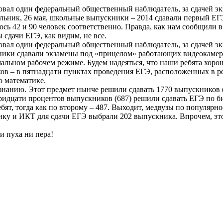
овал один федеральный общественный наблюдатель, за сдачей эк
к, 26 мая, школьные выпускники – 2014 сдавали первый ЕГЭ. Пр
ось 42 и 90 человек соответственно. Правда, как нам сообщили 
 сдачи ЕГЭ, как видим, не все.
овал один федеральный общественный наблюдатель, за сдачей эк
ники сдавали экзамены под «прицелом» работающих видеокамер
мальном рабочем режиме. Будем надеяться, что наши ребята хор
ков – в пятнадцати пунктах проведения ЕГЭ, расположенных в ре
о математике.
нанию. Этот предмет нынче решили сдавать 1770 выпускников (н
тридцати процентов выпускников (687) решили сдавать ЕГЭ по б
бят, тогда как по второму – 487. Выходит, медвузы по популярн
 и ИКТ для сдачи ЕГЭ выбрали 202 выпускника. Впрочем, это по
и пуха ни пера!