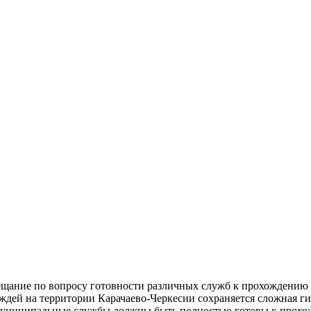
ещание по вопросу готовности различных служб к прохождению 
ождей на территории Карачаево-Черкесии сохраняется сложная ги
 и муниципальные службы должны быть полностью готовы к прохо