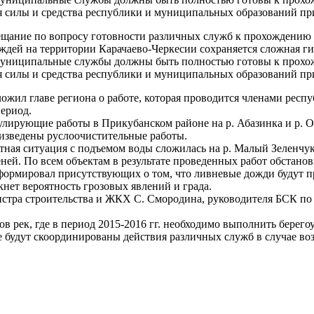
я силы и средства республики и муниципальных образований пр
ещание по вопросу готовности различных служб к прохождению 
ождей на территории Карачаево-Черкесии сохраняется сложная ги
 и муниципальные службы должны быть полностью готовы к прохо
я силы и средства республики и муниципальных образований пр
ожил главе региона о работе, которая проводится членами рес
ериод.
улирующие работы в Прикубанском районе на р. Абазинка и р. О
роизведены руслоочистительные работы.
тная ситуация с подъемом воды сложилась на р. Малый Зеленчук,
ей. По всем объектам в результате проведенных работ обстанов
ормировал присутствующих о том, что ливневые дожди будут пр
кнет вероятность грозовых явлений и града.
истра строительства и ЖКХ С. Смородина, руководителя БСК по
в рек, где в период 2015-2016 гг. необходимо выполнить берего
е будут скоординированы действия различных служб в случае в