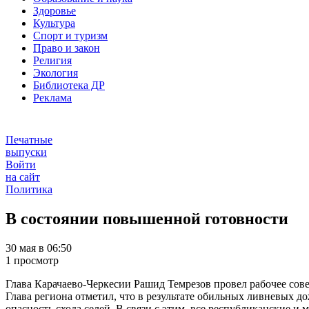
Здоровье
Культура
Спорт и туризм
Право и закон
Религия
Экология
Библиотека ДР
Реклама
Печатные
выпуски
Войти
на сайт
Политика
В состоянии повышенной готовности
30 мая в 06:50
1 просмотр
Глава Карачаево-Черкесии Рашид Темрезов провел рабочее сов
Глава региона отметил, что в результате обильных ливневых д
опасность схода селей. В связи с этим, все республиканские