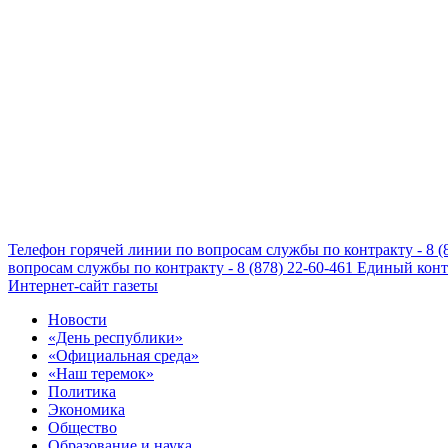
Телефон горячей линии по вопросам службы по контракту - 8 (
вопросам службы по контракту - 8 (878) 22-60-461
Единый конта
Интернет-сайт газеты
Новости
«День республики»
«Официальная среда»
«Наш теремок»
Политика
Экономика
Общество
Образование и наука