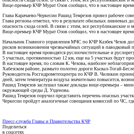
Вице-премьер КЧР Мурат Озов сообщил, что в настоящее врем
Глава Карачаево-Черкесии Рашид Темрезов провел рабочее сов
Глава региона отметил, что в результате обильных ливневых д
опасность схода селей. В связи с этим, все республиканские
Вице-премьер КЧР Мурат Озов сообщил, что в настоящее врем
Начальник Главного управления МЧС по КЧР Казбек Чехов дол
рисков возникновения чрезвычайных ситуаций в паводковый п
В настоящее время проводятся руслоочистительные и руслорег
5 участках, протяженностью 12 км, еще на 5 участках будут п
В настоящее время, по словам К. Чехова, наиболее неблагоприя
Хабезском районе, размыто полотно дороги Кызыл-Тогай-Беслен
Руководитель Росгидрометеоцентра по КЧР В. Чиликин проинф
дней, затем температура воздуха значительно повысится, возни
Рашид Темрезов заслушал также доклады вице-премьера – мин
окружающей среды Д. Узденова.
Рашид Темрезов поручил представить перечень опасных участко
Черкесии пройдут аналогичные совещания комиссий по ЧС, гд
Пресс-служба Главы и Правительства КЧР
Поделиться
в соцсетях