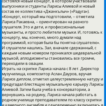
состоялся новый концерт, в котором участвовали
выпускники и студенты Ларисы Алиевой и новый
состав ее коллектива «Джанкълыч» («Радуга»).
«Концерт, который мы подготовили, – отметила
Лариса Ракаевна, – ориентирован на разного
слушателя. Это и дети, и профессиональные
музыканты, и просто любители музыки. И, готовясь к
концерту, мы, конечно, много думали над
программой, которая была бы понятна слушателю».
И слушатели нашлись. Зал, вначале сдержанный, с
каждым новым номером проникался шедевральной
музыкой, аплодисменты становились все громче,
переходили в овации.
Играть на скрипке Лариса начала с 8 лет. Директор
музучилища, композитор Аслан Дауров, вручая
Ларисе диплом, отметил целеустремленную натуру и
предугадал блестящую музыкальную карьеру Ларисы
Алиевой. Затем была учеба в консерватории, а
вернувшись на родину, Лариса начала работать в
родном училище преподавателем по классу скрипки
и камерного ансамбля и одновременно включилась в