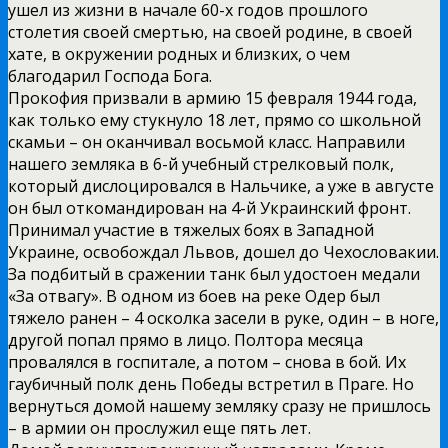
ушел из жизни в начале 60-х годов прошлого
столетия своей смертью, на своей родине, в своей
хате, в окружении родных и близких, о чем
благодарил Господа Бога.
Прокофия призвали в армию 15 февраля 1944 года,
как только ему стукнуло 18 лет, прямо со школьной
скамьи – он оканчивал восьмой класс. Направили
нашего земляка в 6-й учебный стрелковый полк,
который дислоцировался в Нальчике, а уже в августе
он был откомандирован на 4-й Украинский фронт.
Принимал участие в тяжелых боях в Западной
Украине, освобождал Львов, дошел до Чехословакии.
За подбитый в сражении танк был удостоен медали
«За отвагу». В одном из боев на реке Одер был
тяжело ранен – 4 осколка засели в руке, один – в ноге,
другой попал прямо в лицо. Полтора месяца
провалялся в госпитале, а потом – снова в бой. Их
гаубичный полк день Победы встретил в Праге. Но
вернуться домой нашему земляку сразу не пришлось
– в армии он прослужил еще пять лет.