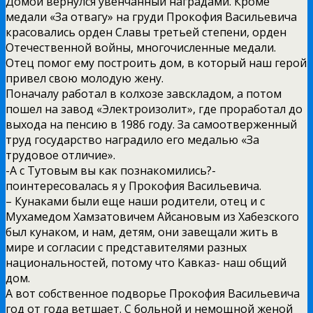
Домой вернулся увенчанный наградами. Кроме
медали «За отвагу» на груди Прокофия Васильевича
красовались орден Славы третьей степени, орден
Отечественной войны, многочисленные медали.
Отец помог ему построить дом, в который наш герой
привел свою молодую жену.
Поначалу работал в колхозе завскладом, а потом
пошел на завод «Электроизолит», где проработал до
выхода на пенсию в 1986 году. За самоотверженный
труд государство наградило его медалью «За
трудовое отличие».
-А с Тутовым вы как познакомились?-
поинтересовалась я у Прокофия Васильевича.
– Кунаками были еще наши родители, отец и с
Мухамедом Хамзатовичем Айсановым из Хабезского
был кунаком, и нам, детям, они завещали жить в
мире и согласии с представителями разных
национальностей, потому что Кавказ- наш общий
дом.
А вот собственное подворье Прокофия Васильевича
год от года ветшает. С больной и немощной женой