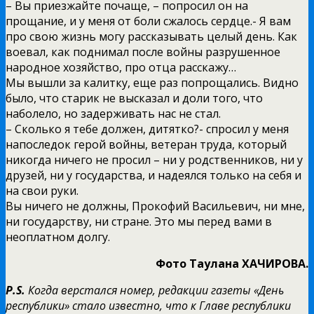
– Вы приезжайте почаще, – попросил он на
прощание, и у меня от боли сжалось сердце.- Я вам
про свою жизнь могу рассказывать целый день. Как
воевал, как поднимал после войны разрушенное
народное хозяйство, про отца расскажу…
Мы вышли за калитку, еще раз попрощались. Видно
было, что старик не высказал и доли того, что
наболело, но задерживать нас не стал.
– Сколько я тебе должен, дитятко?- спросил у меня
напоследок герой войны, ветеран труда, который
никогда ничего не просил – ни у родственников, ни у
друзей, ни у государства, и надеялся только на себя и
на свои руки.
Вы ничего не должны, Прокофий Васильевич, ни мне,
ни государству, ни стране. Это мы перед вами в
неоплатном долгу.
Фото Таулана ХАЧИРОВА.
P.S.
Когда верстался номер, редакции газеты «День
республики» стало известно, что к Главе республики