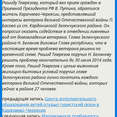
Рашиду Темрезову, который вел прием граждан в
Приемной Президента РФ В. Путина, обратился
житель Карачаево-Черкесии, представлявший
интересы ветерана Великой Отечественной войны П.
Басова из ст. Кардоникской Зеленчукского района. Он
попросил оказать содействие в отведении ливневых
вод от домовладения ветерана. Глава Зеленчукского
района Н. Беланов доложил Главе республики, что в
настоящее время проблема ветерана решена по
временной схеме. Рашид Темрезов поручил Н. Беланову
решить проблему окончательно до 30 июля 2014 года.
Кроме того, Рашид Темрезов с целью выяснения
жилищно-бытовых условий поручил главе
Зеленчукского района лично посетить каждого
ветерана Великой Отечественной войны, которых
сейчас в районе 27 человек.
предыдущая запись
Центр дополнительного
образования детей открыл туристский сезон в
Карачаево-Черкесии
следующая запись
Миллионеров прибавилось