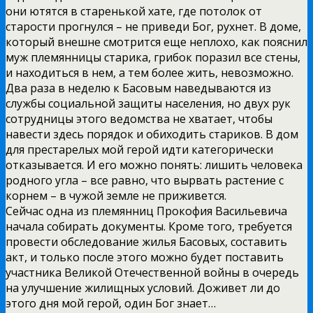
они ютятся в старенькой хате, где потолок от
старости прогнулся – не приведи Бог, рухнет. В доме,
который внешне смотрится еще неплохо, как пояснил
муж племянницы старика, грибок поразил все стены,
и находиться в нем, а тем более жить, невозможно.
Два раза в неделю к Басовым наведываются из
службы социальной защиты населения, но двух рук
сотрудницы этого ведомства не хватает, чтобы
навести здесь порядок и обиходить стариков. В дом
для престарелых мой герой идти категорически
отказывается. И его можно понять: лишить человека
родного угла – все равно, что вырвать растение с
корнем – в чужой земле не приживется.
Сейчас одна из племянниц Прокофия Васильевича
начала собирать документы. Кроме того, требуется
провести обследование жилья Басовых, составить
акт, и только после этого можно будет поставить
участника Великой Отечественной войны в очередь
на улучшение жилищных условий. Доживет ли до
этого дня мой герой, один Бог знает…