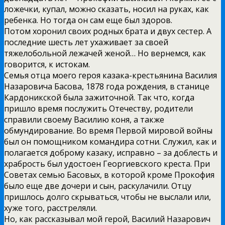
ложечки, купал, можно сказать, носил на руках, как
ребенка. Но тогда он сам еще был здоров.
Потом хоронил своих родных брата и двух сестер. А
последние шесть лет ухаживает за своей
тяжелобольной лежачей женой… Но вернемся, как
говорится, к истокам.
Семья отца моего героя казака-крестьянина Василия
Назаровича Басова, 1878 года рождения, в станице
Кардоникской была зажиточной. Так что, когда
пришло время послужить Отечеству, родители
справили своему Василию коня, а также
обмундирование. Во время Первой мировой войны
был он помощником командира сотни. Служил, как и
полагается доброму казаку, исправно – за доблесть и
храбрость был удостоен Георгиевского креста. При
Советах семью Басовых, в которой кроме Прокофия
было еще две дочери и сын, раскулачили. Отцу
пришлось долго скрываться, чтобы не выслали или,
хуже того, расстреляли.
Но, как рассказывал мой герой, Василий Назарович