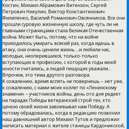
Костин, Михаил Абрамович Витензон, Сергей
Петрович Никулин, Виктор Константинович
Филипенко, Василий Романович Овсянников. Все они
прошли суровую жизненную школу, где чуть ли не
главными страницами стала Великая Отечественная
война. Может быть, потому, что на войне
приходилось умирать всякий раз, когда идешь в
атаку, они очень ценили жизнь …и любили нас,
молодых, неоперившихся, только-только
вступающих в профессию, с которой в годы моей
юности считались, а людей пишущих уважали…
Впрочем, это тема другого разговора.
К сожалению, время вспять не повернешь – нет уже,
к сожалению, с нами моих коллег по «Ленинскому
знамени» – участников войны, день ото дня редеет
на парадах Победы ветеранский строй тех, кто
ценою своей жизни завоевывал нам Победу. А
потому обрадовалась, когда в редакцию позвонил
наш давнишний автор Михаил Тутов и предложил
написать материал о жителе станицы Кардоникской,