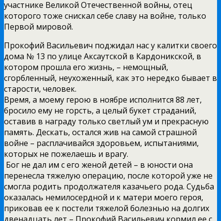
участнике Великой Отечественной войны, отец
которого тоже снискал себе славу на войне, только
Первой мировой.
Прокофий Васильевич поджидал нас у калитки своего
дома № 13 по улице Аксаутской в Кардоникской, в
котором прошла его жизнь, – немощный,
сгорбленный, неухоженный, как это нередко бывает в
старости, человек.
Время, а моему герою в ноябре исполнится 88 лет,
бросило ему не горсть, а целый букет страданий,
оставив в награду только светлый ум и прекрасную
память. Дескать, остался жив на самой страшной
войне – расплачивайся здоровьем, испытаниями,
которых не пожелаешь и врагу.
Бог не дал им с его женой детей – в юности она
перенесла тяжелую операцию, после которой уже не
смогла родить продолжателя казачьего рода. Судьба
оказалась немилосердной и к матери моего героя,
приковав ее к постели тяжелой болезнью на долгих
двенадцать лет – Прокофий Васильевич кормил ее с