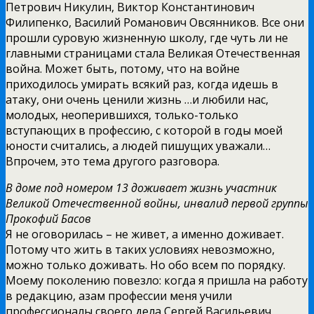
Петрович Никулин, Виктор Константинович
Филипенко, Василий Романович Овсянников. Все они
прошли суровую жизненную школу, где чуть ли не
главными страницами стала Великая Отечественная
война. Может быть, потому, что на войне
приходилось умирать всякий раз, когда идешь в
атаку, они очень ценили жизнь …и любили нас,
молодых, неоперившихся, только-только
вступающих в профессию, с которой в годы моей
юности считались, а людей пишущих уважали…
Впрочем, это тема другого разговора.
В доме под номером 13 доживает жизнь участник
Великой Отечественной войны, инвалид первой группы
Прокофий Басов
Я не оговорилась – не живет, а именно доживает.
Потому что жить в таких условиях невозможно,
можно только доживать. Но обо всем по порядку.
Моему поколению повезло: когда я пришла на работу
в редакцию, азам профессии меня учили
профессионалы своего дела Сергей Васильевич