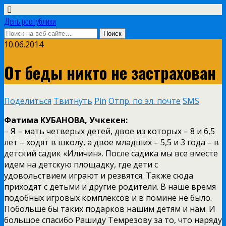
День республики
10.06.2014
От беды никто не застрахован
Поделиться
Твитнуть
Pin
Отпр. по эл. почте
SMS
Фатима КУБАНОВА, Учкекен:
– Я – мать четверых детей, двое из которых – 8 и 6,5
лет – ходят в школу, а двое младших – 5,5 и 3 года – в
детский садик «Иличин». После садика мы все вместе
идем на детскую площадку, где дети с
удовольствием играют и резвятся. Также сюда
приходят с детьми и другие родители. В наше время
подобных игровых комплексов и в помине не было.
Побольше бы таких подарков нашим детям и нам. И
большое спасибо Рашиду Темрезову за то, что наряду