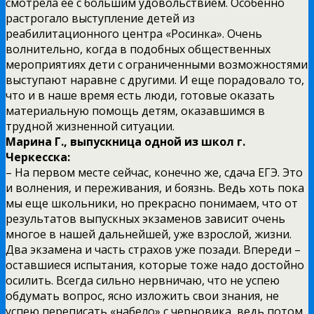
смотрела ее с большим удовольствием. Особенно
растрогало выступление детей из
реабилитационного центра «Росинка». Очень
волнительно, когда в подобных общественных
мероприятиях дети с ограниченными возможностями
выступают наравне с другими. И еще порадовало то,
что и в наше время есть люди, готовые оказать
материальную помощь детям, оказавшимся в
трудной жизненной ситуации.
Марина Г., выпускница одной из школ г.
Черкесска:
– На первом месте сейчас, конечно же, сдача ЕГЭ. Это
и волнения, и переживания, и боязнь. Ведь хоть пока
мы еще школьники, но прекрасно понимаем, что от
результатов выпускных экзаменов зависит очень
многое в нашей дальнейшей, уже взрослой, жизни.
Два экзамена и часть страхов уже позади. Впереди –
оставшиеся испытания, которые тоже надо достойно
осилить. Всегда сильно нервничаю, что не успею
обдумать вопрос, ясно изложить свои знания, не
успею переписать «набело» с черновика, ведь потом