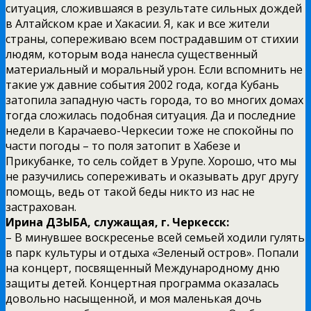
ситуация, сложившаяся в результате сильных дождей
в Алтайском крае и Хакасии. Я, как и все жители
страны, сопереживаю всем пострадавшим от стихии
людям, которым вода нанесла существенный
материальный и моральный урон. Если вспомнить не
такие уж давние события 2002 года, когда Кубань
затопила западную часть города, то во многих домах
тогда сложилась подобная ситуация. Да и последние
недели в Карачаево-Черкесии тоже не спокойны по
части погоды – то поля затопит в Хабезе и
Прикубанке, то сель сойдет в Урупе. Хорошо, что мы
не разучились сопереживать и оказывать друг другу
помощь, ведь от такой беды никто из нас не
застрахован.
Ирина ДЗЫБА, служащая, г. Черкесск:
– В минувшее воскресенье всей семьей ходили гулять
в парк культуры и отдыха «Зеленый остров». Попали
на концерт, посвященный Международному дню
защиты детей. Концертная программа оказалась
довольно насыщенной, и моя маленькая дочь