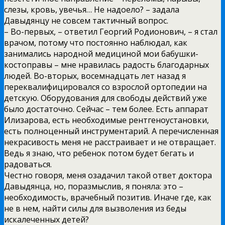
слезы, кровь, увечья… Нe надоело? – задала
Давыдянцу не совсем тактичный вопрос.
– Во-первых, – ответил Георгий Родионович, – я стал
врачом, потому что постоянно наблюдал, как
занимались народной медициной мои бабушки-
костоправы – мне нравилась радость благодарных
людей. Во-вторых, восемнадцать лет назад я
переквалифицировался со взрослой ортопедии на
детскую. Оборудования для свободы действий уже
было достаточно. Сейчас – тем более. Есть аппарат
Илизарова, есть необходимые рентгеноустановки,
есть полноценный инструментарий. А перечисленная
некрасивость меня не расстраивает и не отвращает.
Ведь я знаю, что ребенок потом будет бегать и
радоваться.
Честно говоря, меня озадачил такой ответ доктора
Давыдянца, но, поразмыслив, я поняла: это –
необходимость, врачебный позитив. Иначе где, как
не в нем, найти силы для вызволения из беды
искалеченных детей?