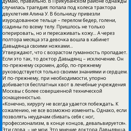
думаю, правильно. В Прикубанском районе однажды
случилась трагедия: попала под колеса трактора
двухлетняя Алина У. В больницу привезли
изуродованное тельце – перелом бедер, голени,
ссадины по всему телу. Пришлось не только
оперировать, но и пересаживать кожу… А через
полтора месяца эта девочка вошла в кабинет
Давыдянца своими ножками…
Утверждают, что с возрастом гуманность пропадает.
Если это так, то доктор Давыдянц – исключение. Он
по-прежнему скромен, добр, по-прежнему
руководствуется только своими знаниями и сердцем.
И по-прежнему, при необходимости, упорно
добивается бесплатных квот в лечебные учреждения
Москвы с более совершенной технической
оснащенностью.
«Конечно, хирургу не всегда удается побеждать. К
сожалению, не все возможно изменить. Однако, если
позволять неудачам сбивать себя с ног,
профессионализм, в конце концов, девальвируется».
Эти слова – не мои. Это мнение доктора Давыдянца.