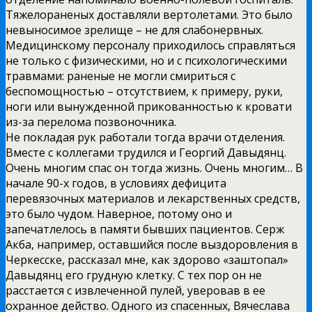
Тяжелораненых доставляли вертолетами. Это было
невыносимое зрелище – не для слабонервных.
Медицинскому персоналу приходилось справляться
не только с физическими, но и с психологическими
травмами: раненые не могли смириться с
беспомощностью – отсутствием, к примеру, руки,
ноги или вынужденной прикованностью к кровати
из-за перелома позвоночника.
Не покладая рук работали тогда врачи отделения.
Вместе с коллегами трудился и Георгий Давыдянц.
Очень многим спас он тогда жизнь. Очень многим… В
начале 90-х годов, в условиях дефицита
перевязочных материалов и лекарственных средств,
это было чудом. Наверное, потому оно и
запечатлелось в памяти бывших пациентов. Серж
Акба, например, оставшийся после выздоровления в
Черкесске, рассказал мне, как здорово «заштопал»
Давыдянц его грудную клетку. С тех пор он не
расстается с извлеченной пулей, уверовав в ее
охранное действо. Одного из спасенных, Вячеслава