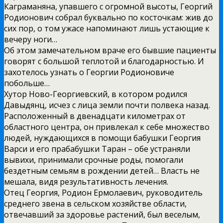
Каграманяна, упавшего с огромной высоты, Георгий
Родионович собрал буквально по косточкам: жив до
сих пор, о том ужасе напоминают лишь устающие к
вечеру ноги…
Об этом замечательном враче его бывшие пациенты
говорят с большой теплотой и благодарностью. И
захотелось узнать о Георгии Родионовиче
побольше…
Хутор Ново-Георгиевский, в котором родился
Давыдянц, исчез с лица земли почти полвека назад.
Расположенный в двенадцати километрах от
областного центра, он привлекал к себе множество
людей, нуждающихся в помощи бабушки Георгия
Варси и его прабабушки Таран – обе устраняли
вывихи, принимали срочные роды, помогали
бездетным семьям в рождении детей… Власть не
мешала, видя результативность лечения.
Отец Георгия, Родион Ермолаевич, руководитель
среднего звена в сельском хозяйстве области,
отвечавший за здоровье растений, был веселым,