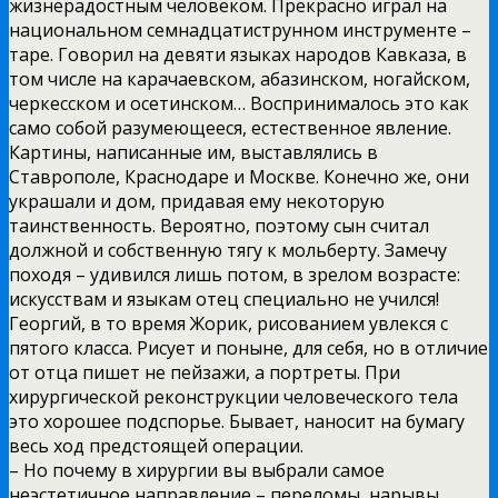
жизнерадостным человеком. Прекрасно играл на
национальном семнадцатиструнном инструменте –
таре. Говорил на девяти языках народов Кавказа, в
том числе на карачаевском, абазинском, ногайском,
черкесском и осетинском… Воспринималось это как
само собой разумеющееся, естественное явление.
Картины, написанные им, выставлялись в
Ставрополе, Краснодаре и Москве. Конечно же, они
украшали и дом, придавая ему некоторую
таинственность. Вероятно, поэтому сын считал
должной и собственную тягу к мольберту. Замечу
походя – удивился лишь потом, в зрелом возрасте:
искусствам и языкам отец специально не учился!
Георгий, в то время Жорик, рисованием увлекся с
пятого класса. Рисует и поныне, для себя, но в отличие
от отца пишет не пейзажи, а портреты. При
хирургической реконструкции человеческого тела
это хорошее подспорье. Бывает, наносит на бумагу
весь ход предстоящей операции.
– Но почему в хирургии вы выбрали самое
неэстетичное направление – переломы, нарывы,