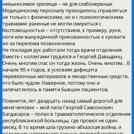
невыносимое зрелище – не для слабонервных.
Медицинскому персоналу приходилось справляться
не только с физическими, но и с психологическими
травмами: раненые не могли смириться с
беспомощностью – отсутствием, к примеру, руки,
ноги или вынужденной прикованностью к кровати
из-за перелома позвоночника.
Не покладая рук работали тогда врачи отделения.
Вместе с коллегами трудился и Георгий Давыдянц.
Очень многим спас он тогда жизнь. Очень многим… В
начале 90-х годов, в условиях дефицита
перевязочных материалов и лекарственных средств,
это было чудом. Наверное, потому оно и
запечатлелось в памяти бывших пациентов.
Помнится, лет двадцать назад самый дорогой для
меня человек – мой папа Георгий Самсонович
Багдасаров – попал в травматологическое отделение
республиканской больницы, где провел не один
месяц. В то время шла грузино-абхазская война, и
отделение напоминало военно-полевой госпиталь.