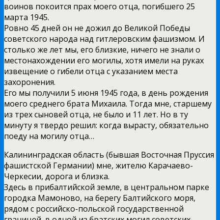
воинов покоится прах моего отца, погибшего 25
марта 1945.
Ровно 45 дней он не дожил до Великой Победы
советского народа над гитлеровским фашизмом. И
столько же лет мы, его близкие, ничего не знали о
местонахождении его могилы, хотя имели на руках
извещение о гибели отца с указанием места
захоронения.
Его мы получили 5 июня 1945 года, в день рождения
моего среднего брата Михаила. Тогда мне, старшему
из трех сыновей отца, не было и 11 лет. Но в ту
минуту я твердо решил: когда вырасту, обязательно
поеду на могилу отца…
Калининградская область (бывшая Восточная Пруссия
фашистской Германии) мне, жителю Карачаево-
Черкесии, дорога и близка.
Здесь в прибалтийской земле, в центральном парке
городка Мамоново, на берегу Балтийского моря,
рядом с российско-польской государственной
границей, в одной из братских могил советских