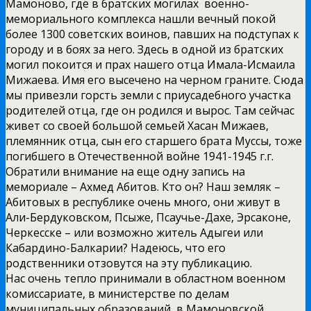
Мамоново, где в братских могилах военно-
мемориального комплекса нашли вечный покой
более 1300 советских воинов, павших на подступах к
городу и в боях за него. Здесь в одной из братских
могил покоится и прах нашего отца Имала-Исмаила
Мижаева. Имя его высечено на черном граните. Сюда
мы привезли горсть земли с приусадебного участка
родителей отца, где он родился и вырос. Там сейчас
живет со своей большой семьей Хасан Мижаев,
племянник отца, сын его старшего брата Муссы, тоже
погибшего в Отечественной войне 1941-1945 г.г.
Обратили внимание на еще одну запись на
мемориале – Ахмед Абитов. Кто он? Наш земляк –
Абитовых в республике очень много, они живут в
Али-Бердуковском, Псыже, Псаучье-Дахе, Эрсаконе,
Черкесске – или возможно житель Адыгеи или
Кабардино-Балкарии? Надеюсь, что его
родственники отзовутся на эту публикацию.
Нас очень тепло принимали в областном военном
комиссариате, в министерстве по делам
муниципальных образований, в Мамоновской