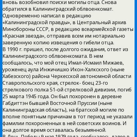
вновь возобновил поиски могилы отца. Снова
обратился в Калининградский облвоенкомат.
Одновременно написал в редакцию
«Калининградской правды», в Центральный архив
Минобороны СССР, в редакцию всеармейской газеты
«Красная звезда», отправив всем им нотариально
заверенную копию извещения о гибели отца.
В 1990 г. пришел, после долгого ожидания, ответ из
Калининградского облвоенкомата. В нем
сообщалось, что мой отец Имал-Исмаил Мижаев,
уроженец аула Инжичишхо Икон-Халкского (ныне
Хабезского) района Черкесской автономной области
Ставропольского края, стрелок- боец 23-го
стрелкового полка 51-ой стрелковой дивизии, погиб
25 марта 1945 года. Он был похоронен в деревне
Габдиттэн бывшей Восточной Пруссии (ныне
Калининградская область), на братской могиле по
вполне понятным причинам в тот период не указали
фамилии похороненных в ней советских воинов. И
она долгое время оставалась безымянной.
В День Победы 9 мая 1979 года, сообщалось далее в