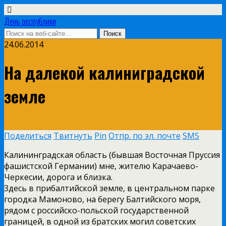
День республики
24.06.2014
На далекой калиниградской
земле
Поделиться
Твитнуть
Pin
Отпр. по эл. почте
SMS
Калининградская область (бывшая Восточная Пруссия
фашистской Германии) мне, жителю Карачаево-
Черкесии, дорога и близка.
Здесь в прибалтийской земле, в центральном парке
городка Мамоново, на берегу Балтийского моря,
рядом с российско-польской государственной
границей, в одной из братских могил советских