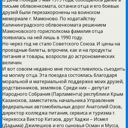
письме облвоенкомата, останки отца и его боевых
друзей были перезахоронены на воинском
мемориале г. Мамоново. По ходатайству
Калининградского облвоенкомата решением
Мамоновского горисполкома фамилия отца
появилась на ней лишь в 1990 году.
Но через год не стало Советского Союза. И цены на
проездные билеты, впрочем, как и на продукты
питания и товары, возросли до астрономических
величин.
И вот совсем недавно мне посчастливилось съездить
на могилу отца. Эта поездка состоялась благодаря
моральной и материальной поддержке моих друзей,
родственников, земляков. Среди них – депутат
Народного Собрания (Парламента) республики Крым
Казаноков, заместитель начальника Управления
федеральных автомобильных дорог Анатолий Озов,
директор колледжа питания, сервиса и туризма г.
Черкесска Виктор Китаов, друг Хаджи – Исмел
(Дадыма) Джилешхов и его сыновья Осман и Мусса,