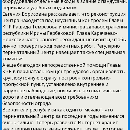
оборудовали отдельные входы в здание с пандусами,
перилами и удобным подъемом.
Евгения Борисовна рассказывает, что реконструкция
центра находится под неусыпным контролем Главы
КЧР Рашида Темрезова и министра здравоохранения
республики Ирины Гербековой. Глава Карачаево-
Черкесии часто наносит неожиданные визиты, чтобы
лично проверить ход ремонтных работ. Регулярно
перинатальный центр навещает также специальная
комиссия.
А еще благодаря непосредственной помощи Главы
КЧР в перинатальном центре удалось организовать
круглосуточную охрану: построен контрольно-
пропускной пункт, установлено внутреннее и
наружное наблюдение, появились автоматические
ворота и отвечающая всем требованиям
безопасности ограда.
Все жители республики как один отмечают, что
перинатальный центр за последние годы изменился
очень сильно. Теперь разве что Интернет хранит
нелицеприятные отзывы рожениц тех лет, которые