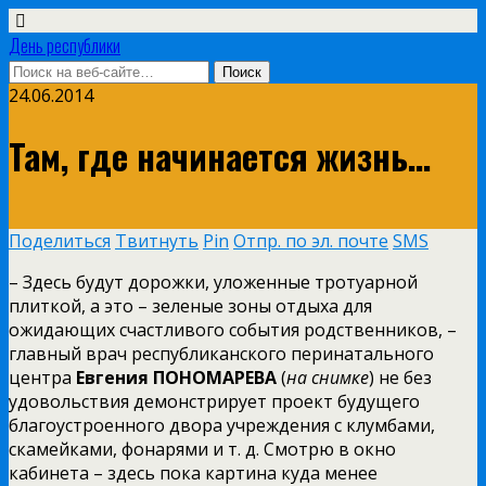
День республики
24.06.2014
Там, где начинается жизнь…
Поделиться
Твитнуть
Pin
Отпр. по эл. почте
SMS
– Здесь будут дорожки, уложенные тротуарной
плиткой, а это – зеленые зоны отдыха для
ожидающих счастливого события родственников, –
главный врач республиканского перинатального
центра
Евгения ПОНОМАРЕВА
(
на снимке
) не без
удовольствия демонстрирует проект будущего
благоустроенного двора учреждения с клумбами,
скамейками, фонарями и т. д. Смотрю в окно
кабинета – здесь пока картина куда менее