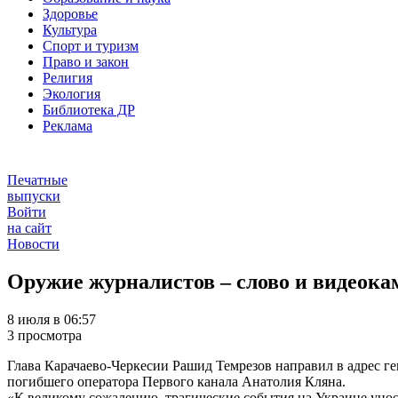
Здоровье
Культура
Спорт и туризм
Право и закон
Религия
Экология
Библиотека ДР
Реклама
Печатные
выпуски
Войти
на сайт
Новости
Оружие журналистов – слово и видеока
8 июля в 06:57
3 просмотра
Глава Карачаево-Черкесии Рашид Темрезов направил в адрес г
погибшего оператора Первого канала Анатолия Кляна.
«К великому сожалению, трагические события на Украине унося