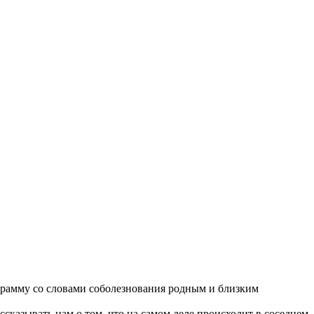
еграмму со словами соболезнования родным и близким
сказывать нам о том, что на самом деле происходит в соседнем