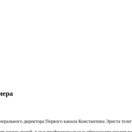
мера
енерального директора Первого канала Константина Эрнста тел
т жизни людей, в чьи профессиональные обязанности входит рас