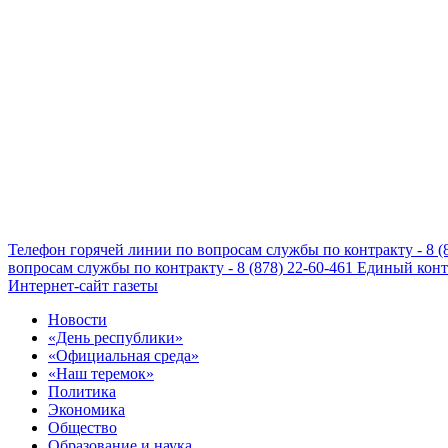
Телефон горячей линии по вопросам службы по контракту - 8 (
вопросам службы по контракту - 8 (878) 22-60-461
Единый конта
Интернет-сайт газеты
Новости
«День республики»
«Официальная среда»
«Наш теремок»
Политика
Экономика
Общество
Образование и наука