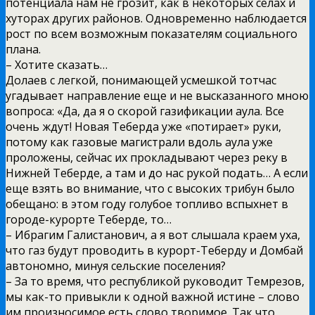
потенциала нам не грозит, как в некоторых селах и
хуторах других районов. Одновременно наблюдается
рост по всем возможным показателям социального
плана.
– Хотите сказать…
Долаев с легкой, понимающей усмешкой тотчас
угадывает направление еще и не высказанного мною
вопроса: «Да, да я о скорой газификации аула. Все
очень ждут! Новая Теберда уже «потирает» руки,
потому как газовые магистрали вдоль аула уже
проложены, сейчас их прокладывают через реку в
Нижней Теберде, а там и до нас рукой подать… А если
еще взять во внимание, что с высоких трибун было
обещано: в этом году голубое топливо вспыхнет в
городе-курорте Теберде, то…
– Ибрагим Галистанович, а я вот слышала краем уха,
что газ будут проводить в курорт-Теберду и Домбай
автономно, минуя сельские поселения?
– За то время, что республикой руководит Темрезов,
мы как-то привыкли к одной важной истине – слово
им произносимое есть слово творимое. Так что,