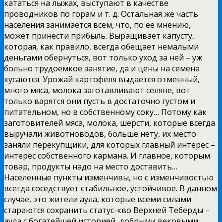
кататься на лыжах, выступают в качестве
проводников по горам и т. д. Остальная же часть
населения занимается всем, что, по ее мнению,
может принести прибыль. Выращивает капусту,
которая, как правило, всегда обещает немалыми
деньгами обернуться, вот только уход за ней – уж
больно трудоемкое занятие, да и цены на семена
кусаются. Урожай картофеля выдается отменный,
много мяса, молока заготавливают селяне, вот
только варятся они пусть в достаточно густом и
питательном, но в собственному соку… Потому как
заготовителей мяса, молока, шерсти, которые всегда
выручали животноводов, больше нету, их место
заняли перекупщики, для которых главный интерес –
интерес собственного кармана. И главное, которым
товар, продукты надо на место доставить…
Населенные пункты изменчивы, но с изменчивостью
всегда соседствует стабильное, устойчивое. В данном
случае, это жители аула, которые всеми силами
стараются сохранить статус-кво Верхней Теберды –
аула с богатейшей историей, добрыми вековыми