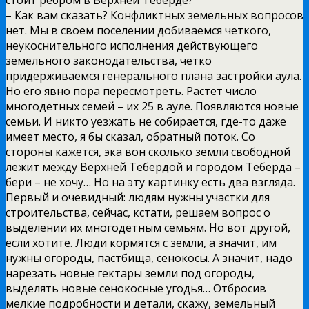
– Как вам сказать? Конфликтных земельных вопросов
нет. Мы в своем поселении добиваемся четкого,
неукоснительного исполнения действующего
земельного законодательства, четко
придерживаемся генерального плана застройки аула.
Но его явно пора пересмотреть. Растет число
многодетных семей – их 25 в ауле. Появляются новые
семьи. И никто уезжать не собирается, где-то даже
имеет место, я бы сказал, обратный поток. Со
стороны кажется, эка вон сколько земли свободной
лежит между Верхней Тебердой и городом Теберда –
бери – не хочу… Но на эту картинку есть два взгляда.
Первый и очевидный: людям нужны участки для
строительства, сейчас, кстати, решаем вопрос о
выделении их многодетным семьям. Но вот другой,
если хотите. Люди кормятся с земли, а значит, им
нужны огороды, пастбища, сенокосы. А значит, надо
нарезать новые гектары земли под огороды,
выделять новые сенокосные угодья… Отбросив
мелкие подробности и детали, скажу, земельный