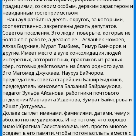
традициями, со своим особым, дерзким характером и
невиданным гостеприимством.
– Наш аул разбит на десять округов, за которыми,
соответственно, закреплены десять депутатов
Советов поселения. Это люди, поверьте, которые не
болтают о работе, а делают ее – Асланбек Чомаев,
Алхаз Биджиев, Мурат Тамбиев, Тимур Байчоров и
другие. Имеет место в ауле консолидация людей
интересных, авторитетных, практиков из разных
сфер, готовых действовать на благо родного аула.
Это Магомед Джуккаев, Науруз Байчоров,
председатель совета старейшин Башир Биджиев,
председатель женсовета Балханий Байрамукова,
педагог Зульфа Айсанова, работники почтового
отделения Маргарита Узденова, Зумрат Байчорова и
Айшат Дотдуева…
Долаев сыплет именами, фамилиями, датами, чему я
абсолютно не удивляюсь. И не потому, что хорошо
знаю Ибрагима Галистановича, нет, просто многое
оседает в его памяти, чтобы потом всплыть вместе с