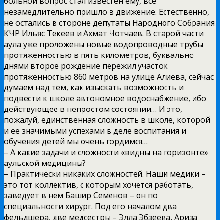
больной вопрос стал известен ему, все
незамедлительно пришло в движение. Естественно,
не остались в стороне депутаты Народного Собрания
КЧР Ильяс Текеев и Ахмат Чотчаев. В старой части
аула уже проложены новые водопроводные трубы
протяженностью в пять километров, буквально
днями второе рождение пережил участок
протяженностью 860 метров на улице Алиева, сейчас
думаем над тем, как изыскать возможность и
подвести к школе автономное водоснабжение, ибо
действующее в непростом состоянии… И это,
пожалуй, единственная сложность в школе, которой
и ее значимыми успехами в деле воспитания и
обучения детей мы очень гордимся…
– А какие задачи и сложности «видны на горизонте»
аульской медицины?
– Практически никаких сложностей. Наши медики –
это тот коллектив, с которым хочется работать,
заведует в нем Башир Семенов – он по
специальности хирург. Под его началом два
фельдшера, две медсестры – Элла Эбзеева, Ариза