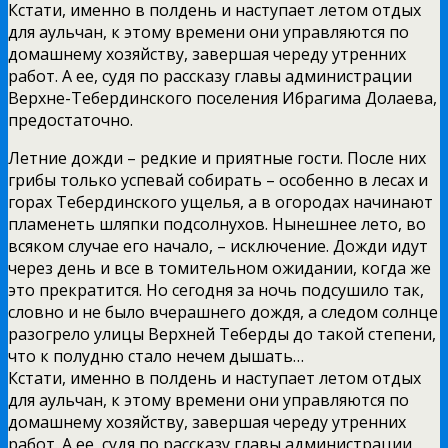
Кстати, именно в полдень и наступает летом отдых
для аульчан, к этому времени они управляются по
домашнему хозяйству, завершая череду утренних
работ. А ее, судя по рассказу главы администрации
Верхне-Тебердинского поселения Ибрагима Долаева,
предостаточно.
Летние дожди – редкие и приятные гости. После них
грибы только успевай собирать – особенно в лесах и
горах Тебердинского ущелья, а в огородах начинают
пламенеть шляпки подсолнухов. Нынешнее лето, во
всяком случае его начало, – исключение. Дожди идут
через день и все в томительном ожидании, когда же
это прекратится. Но сегодня за ночь подсушило так,
словно и не было вчерашнего дождя, а следом солнце
разогрело улицы Верхней Теберды до такой степени,
что к полудню стало нечем дышать…
Кстати, именно в полдень и наступает летом отдых
для аульчан, к этому времени они управляются по
домашнему хозяйству, завершая череду утренних
работ. А ее, судя по рассказу главы администрации