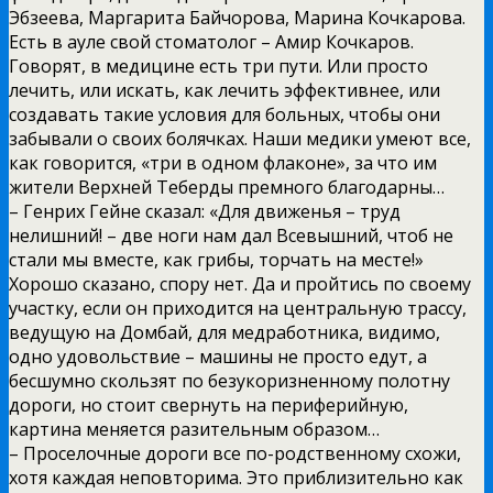
Эбзеева, Маргарита Байчорова, Марина Кочкарова.
Есть в ауле свой стоматолог – Амир Кочкаров.
Говорят, в медицине есть три пути. Или просто
лечить, или искать, как лечить эффективнее, или
создавать такие условия для больных, чтобы они
забывали о своих болячках. Наши медики умеют все,
как говорится, «три в одном флаконе», за что им
жители Верхней Теберды премного благодарны…
– Генрих Гейне сказал: «Для движенья – труд
нелишний! – две ноги нам дал Всевышний, чтоб не
стали мы вместе, как грибы, торчать на месте!»
Хорошо сказано, спору нет. Да и пройтись по своему
участку, если он приходится на центральную трассу,
ведущую на Домбай, для медработника, видимо,
одно удовольствие – машины не просто едут, а
бесшумно скользят по безукоризненному полотну
дороги, но стоит свернуть на периферийную,
картина меняется разительным образом…
– Проселочные дороги все по-родственному схожи,
хотя каждая неповторима. Это приблизительно как