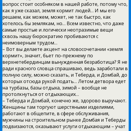
вопрос стоит особняком в нашей работе, потому что,
как я уже сказал, земля кормит людей… И мы его
решаем, как можем, может, не так быстро, как
хотелось бы землякам, но… Всем известно, что даже
самые простые и логически неотразимые вещи
сквозь нашу бюрократию пробиваются с
неимоверным трудом…
– Вот вы делаете акцент на словосочетании «земля
кормит», значит, бьет по-прежнему по
верхнетебердинцам вынужденная безработица? Я не
ради красного словца спрашиваю, ведь заработали в
полную силу, можно сказать, и Теберда, и Домбай, до
которых отсюда рукой подать… Летом детвора едет
на турбазы, базы отдыха, зимой – вообще не
протолкнуться от отдыхающих…
– Теберда и Домбай, конечно же, здорово выручают.
Женщины там торгуют шерстяными изделиями,
работают в общепите, в сфере обслуживания,
мужчины на строительном рынке Домбая и Теберды
подвизаются, оказывают услуги отдыхающим – учат