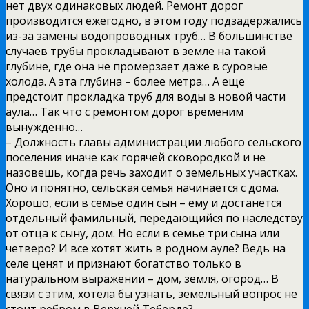
нет двух одинаковых людей. Ремонт дорог
производится ежегодно, в этом году подзадержались
из-за замены водопроводных труб… В большинстве
случаев трубы прокладывают в земле на такой
глубине, где она не промерзает даже в суровые
холода. А эта глубина – более метра… А еще
предстоит прокладка труб для воды в новой части
аула… Так что с ремонтом дорог временим
вынужденно…
– Должность главы администрации любого сельского
поселения иначе как горячей сковородкой и не
назовешь, когда речь заходит о земельных участках.
Оно и понятно, сельская семья начинается с дома.
Хорошо, если в семье один сын – ему и достанется
отдельный фамильный, передающийся по наследству
от отца к сыну, дом. Но если в семье три сына или
четверо? И все хотят жить в родном ауле? Ведь на
селе ценят и признают богатство только в
натуральном выражении – дом, земля, огород… В
связи с этим, хотела бы узнать, земельный вопрос не
стоит ребром в Верхней Теберде?