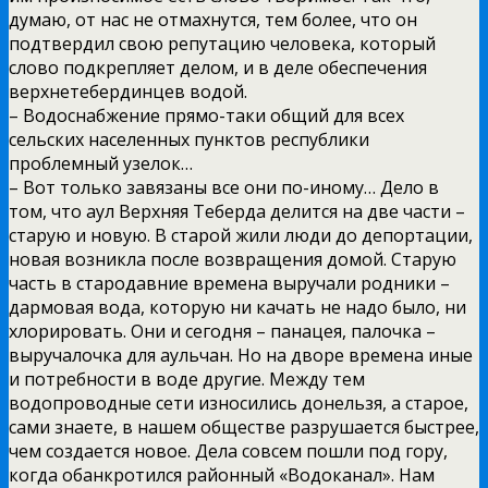
думаю, от нас не отмахнутся, тем более, что он
подтвердил свою репутацию человека, который
слово подкрепляет делом, и в деле обеспечения
верхнетебердинцев водой.
– Водоснабжение прямо-таки общий для всех
сельских населенных пунктов республики
проблемный узелок…
– Вот только завязаны все они по-иному… Дело в
том, что аул Верхняя Теберда делится на две части –
старую и новую. В старой жили люди до депортации,
новая возникла после возвращения домой. Старую
часть в стародавние времена выручали родники –
дармовая вода, которую ни качать не надо было, ни
хлорировать. Они и сегодня – панацея, палочка –
выручалочка для аульчан. Но на дворе времена иные
и потребности в воде другие. Между тем
водопроводные сети износились донельзя, а старое,
сами знаете, в нашем обществе разрушается быстрее,
чем создается новое. Дела совсем пошли под гору,
когда обанкротился районный «Водоканал». Нам