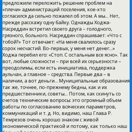
предложили переложить решение проблем на
«плечи» администраций поселения, кое-кто
согласился да сильно пожалел об этом. А мы… Нет,
прежде расскажу одну байку. Однажды Ходжа-
Насреддин встретил своего друга – голодного,
грязного, больного. Насреддин спрашивает: «Что с
тобой?» Тот отвечает: «На меня свалилось сразу
сорок несчастий. Во-первых, у меня нет денег…»
Ходжа перебил его: «Стоп. С остальным все ясно». Так
вот, любые сложности – при всей их серьезности –
преодолимы, если есть инициатива, поддержка
аульчан, а главное – средства. Первые два – в
наличии, а вот деньги… Муниципальные образования
так же, точнее, по-прежнему бедны, как и их
предшественники, советы… Потом, как скинуть со
счетов технические вопросы: это огромный объем
работы по согласованию всяческих параметров,
коммуникаций и т. д. Но, видимо, наш Глава Р.
Темрезов очень хорошо знаком с живой
экономической практикой и потому, как только наш