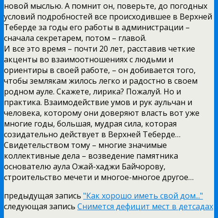
новой мыслью. А помнит он, поверьте, до погодных
условий подробностей все происходившее в Верхней
Теберде за годы его работы в администрации –
сначала секретарем, потом – главой.
И все это время – почти 20 лет, расставив четкие
акценты во взаимоотношениях с людьми и
ориентиры в своей работе, – он добивается того,
чтобы землякам жилось легко и радостно в своем
родном ауле. Скажете, лирика? Пожалуй. Но и
практика. Взаимодействие умов и рук аульчан и
человека, которому они доверяют власть вот уже
многие годы, большая, мудрая сила, которая
созидательно действует в Верхней Теберде…
Свидетельством тому – многие значимые
коллективные дела – возведение памятника
основателю аула Ожай-хаджи Байчорову,
строительство мечети и многое-многое другое…
предыдущая запись
"Как хорошо иметь свой дом..."
следующая запись
Снимется дефицит мест в детсадах