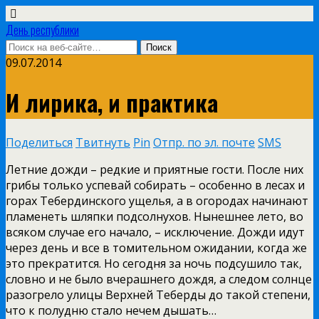
День республики
09.07.2014
И лирика, и практика
Поделиться
Твитнуть
Pin
Отпр. по эл. почте
SMS
Летние дожди – редкие и приятные гости. После них
грибы только успевай собирать – особенно в лесах и
горах Тебердинского ущелья, а в огородах начинают
пламенеть шляпки подсолнухов. Нынешнее лето, во
всяком случае его начало, – исключение. Дожди идут
через день и все в томительном ожидании, когда же
это прекратится. Но сегодня за ночь подсушило так,
словно и не было вчерашнего дождя, а следом солнце
разогрело улицы Верхней Теберды до такой степени,
что к полудню стало нечем дышать…