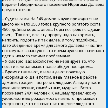
Верхне-Тебердинского поселения Ибрагима Долаева,
предостаточно.
– Судите сами. На 546 домов в ауле приходится ни
много ни мало 3500 голов крупного рогатого скота,
4500 дойных коров, овец… Горы пестреют стадами
овец… Так вот, всю эту прорву надо накормить,
напоить, подоить и так далее, и тому подобное…
Зато обеденное время для самого Долаева – час пик,
потому как зачастую в это время аульчане начинают
идти к нему со своими проблемами.
– Я смотрю, вас абсолютно не нервирует то, что
посетители занимают ваше обеденное время…
– Время отнимают, взамен дают полезную
информацию. Да и потом, ведь главное в работе
администрации – встречи с людьми. А люди у нас в
ауле интересные, самобытные, мудрые… Всего
проживает 2491 человек. К нашему превеликому
удовольствию рождаемость намного превышает
смертность, что означает: истощение людского