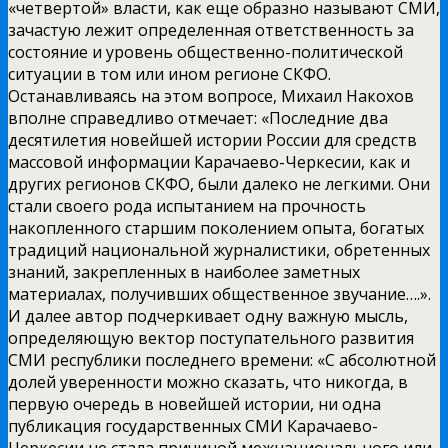
«четвертой» власти, как еще образно называют СМИ,
зачастую лежит определенная ответственность за
состояние и уровень общественно-политической
ситуации в том или ином регионе СКФО.
Останавливаясь на этом вопросе, Михаил Накохов
вполне справедливо отмечает: «Последние два
десятилетия новейшей истории России для средств
массовой информации Карачаево-Черкесии, как и
других регионов СКФО, были далеко не легкими. Они
стали своего рода испытанием на прочность
накопленного старшим поколением опыта, богатых
традиций национальной журналистики, обретенных
знаний, закрепленных в наиболее заметных
материалах, получивших общественное звучание….».
И далее автор подчеркивает одну важную мысль,
определяющую вектор поступательного развития
СМИ республики последнего времени: «С абсолютной
долей уверенности можно сказать, что никогда, в
первую очередь в новейшей истории, ни одна
публикация государственных СМИ Карачаево-
Черкесии не стала причиной межнационального или