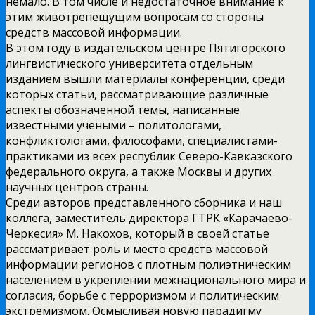
немало. В том числе и недостаточное внимание к
этим животрепещущим вопросам со стороны
средств массовой информации.
В этом году в издательском центре Пятигорского
лингвистического университета отдельным
изданием вышли материалы конференции, среди
которых статьи, рассматривающие различные
аспекты обозначенной темы, написанные
известными учеными – политологами,
конфликтологами, философами, специалистами-
практиками из всех республик Северо-Кавказского
федерального округа, а также Москвы и других
научных центров страны.
Среди авторов представленного сборника и наш
коллега, заместитель директора ГТРК «Карачаево-
Черкесия» М. Накохов, который в своей статье
рассматривает роль и место средств массовой
информации регионов с плотным полиэтническим
населением в укреплении межнационального мира и
согласия, борьбе с терроризмом и политическим
экстремизмом. Осмысливая новую парадигму