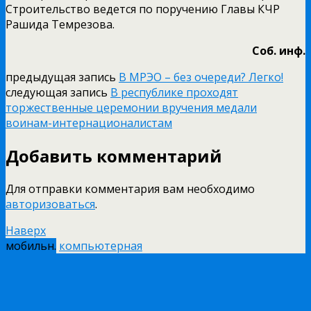
Строительство ведется по поручению Главы КЧР
Рашида Темрезова.
Соб. инф.
предыдущая запись
В МРЭО – без очереди? Легко!
следующая запись
В республике проходят
торжественные церемонии вручения медали
воинам-интернационалистам
Добавить комментарий
Для отправки комментария вам необходимо
авторизоваться
.
Наверх
мобильн.
компьютерная