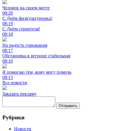
Человек на своем месте
08:20
С Днём физкультурника!
08:19
С Днём строителя!
08:18
На радость горожанам
08:17
Обстановка в регионе стабильная
08:16
Я помогаю тем, кому могу помочь
08:15
Все новости
Заказать рекламу
Отправить
Рубрики
Новости