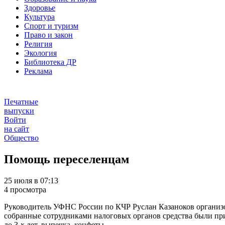
Здоровье
Культура
Спорт и туризм
Право и закон
Религия
Экология
Библиотека ДР
Реклама
Печатные
выпуски
Войти
на сайт
Общество
Помощь переселенцам
25 июля в 07:13
4 просмотра
Руководитель УФНС России по КЧР Руслан Казаноков организо
собранные сотрудниками налоговых органов средства были приоб
до 3-х лет, выпечка, конфеты.