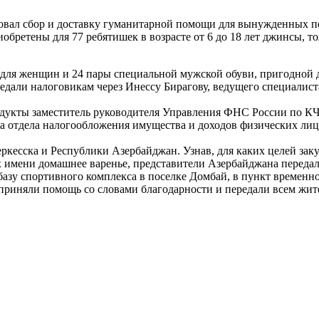
вал сбор и доставку гуманитарной помощи для вынужденных пе
ретены для 77 ребятишек в возрасте от 6 до 18 лет джинсы, тол
для женщин и 24 пары специальной мужской обуви, пригодной д
едали налоговикам через Инессу Бирагову, ведущего специалис
укты заместитель руководителя Управления ФНС России по КЧР
а отдела налогообложения имущества и доходов физических лиц
кесска и Республики Азербайджан. Узнав, для каких целей заку
х имени домашнее варенье, представители Азербайджана передал
базу спортивного комплекса в поселке Домбай, в пункт временно
приняли помощь со словами благодарности и передали всем жит