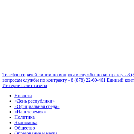
Телефон горячей линии по вопросам службы по контракту - 8 (
вопросам службы по контракту - 8 (878) 22-60-461
Единый конта
Интернет-сайт газеты
Новости
«День республики»
«Официальная среда»
«Наш теремок»
Политика
Экономика
Общество
Образование и наука