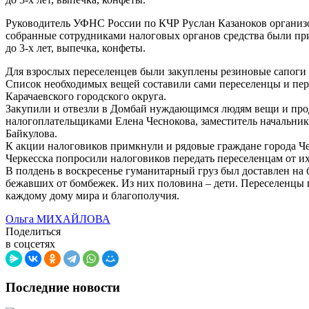
Руководитель УФНС России по КЧР Руслан Казаноков организо
собранные сотрудниками налоговых органов средства были приоб
до 3-х лет, выпечка, конфеты.
Для взрослых переселенцев были закуплены резиновые сапоги 
Список необходимых вещей составили сами переселенцы и пер
Карачаевского городского округа.
Закупили и отвезли в Домбай нуждающимся людям вещи и прод
налогоплательщиками Елена Чеснокова, заместитель начальник
Байкулова.
К акции налоговиков примкнули и рядовые граждане города Чер
Черкесска попросили налоговиков передать переселенцам от и
В полдень в воскресенье гуманитарный груз был доставлен на 
бежавших от бомбежек. Из них половина – дети. Переселенцы 
каждому дому мира и благополучия.
Ольга МИХАЙЛОВА
Поделиться
в соцсетях
Последние новости