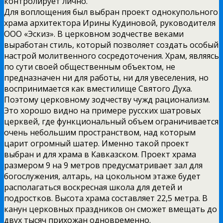
контролирует лично.
Для воплощения был выбран проект однокупольного
храма архитектора Ирины Кудиновой, руководителя
ООО «Эскиз». В церковном зодчестве веками
выработан стиль, который позволяет создать особый
настрой молитвенного сосредоточения. Храм, являясь
по сути своей общественным объектом, не
предназначен ни для работы, ни для увеселения, но
воспринимается как вместилище Святого Духа.
Поэтому церковному зодчеству чужд рационализм.
Это хорошо видно на примере русских шатровых
церквей, где функциональный объем ограничивается
очень небольшим пространством, над которым
царит огромный шатер. Именно такой проект
выбран и для храма в Кавказском. Проект храма
размером 9 на 9 метров предусматривает зал для
богослужения, алтарь, на цокольном этаже будет
располагаться воскресная школа для детей и
подростков. Высота храма составляет 22,5 метра. В
канун церковных праздников он сможет вмещать до
двух тысяч прихожан одновременно.