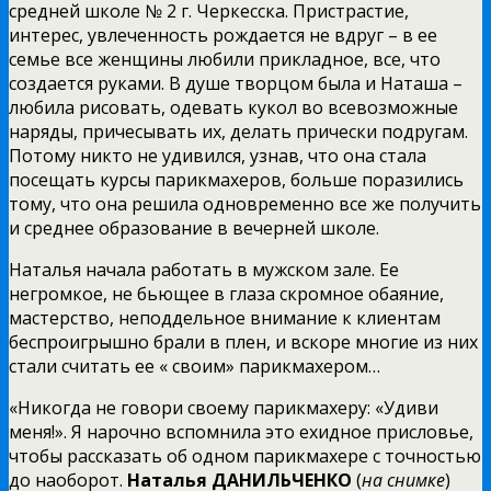
средней школе № 2 г. Черкесска. Пристрастие,
интерес, увлеченность рождается не вдруг – в ее
семье все женщины любили прикладное, все, что
создается руками. В душе творцом была и Наташа –
любила рисовать, одевать кукол во всевозможные
наряды, причесывать их, делать прически подругам.
Потому никто не удивился, узнав, что она стала
посещать курсы парикмахеров, больше поразились
тому, что она решила одновременно все же получить
и среднее образование в вечерней школе.
Наталья начала работать в мужском зале. Ее
негромкое, не бьющее в глаза скромное обаяние,
мастерство, неподдельное внимание к клиентам
беспроигрышно брали в плен, и вскоре многие из них
стали считать ее « своим» парикмахером…
«Никогда не говори своему парикмахеру: «Удиви
меня!». Я нарочно вспомнила это ехидное присловье,
чтобы рассказать об одном парикмахере с точностью
до наоборот.
Наталья ДАНИЛЬЧЕНКО
(
на снимке
)