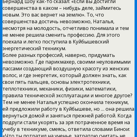
Бернард Шоу как-то сказал: «Если вы достигли
совершенства в каком – нибудь деле, займитесь
новым. Это вас вернет на землю». То, что
совершенства достичь невозможно, Наталья,
несмотря на молодость, отчетливо понимала и тем
не менее решила сменить профессию. Для этого
поехала и легко поступила в Куйбышевский
энергетический техникум.
Более разных профессий, наверно, придумать
невозможно. Где парикмахер, своими неуловимыми
пассами создающий воздушную красоту из женских
волос, и где энергетик, который должен знать, как
свои пять пальцев, основы электротехники,
теплотехники, механики, физики, математики,
правила технической эксплуатации и многое другое?
Тем не менее Наталья успешно окончила техникум,
ей предложили работу в Куйбышеве, но … она решила
вернуться домой и заняться прежней работой. Когда
подруги стали укорять за зря потраченное время на
учебу в техникуме, смеясь, ответила словами Бинои:
«Что ты потратил на ученье, затратою считать не