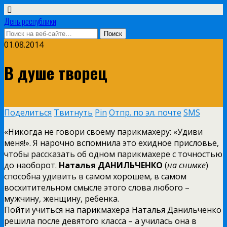
День республики
01.08.2014
В душе творец
Поделиться
Твитнуть
Pin
Отпр. по эл. почте
SMS
«Никогда не говори своему парикмахеру: «Удиви
меня!». Я нарочно вспомнила это ехидное присловье,
чтобы рассказать об одном парикмахере с точностью
до наоборот.
Наталья ДАНИЛЬЧЕНКО
(
на снимке
)
способна удивить в самом хорошем, в самом
восхитительном смысле этого слова любого –
мужчину, женщину, ребенка.
Пойти учиться на парикмахера Наталья Данильченко
решила после девятого класса – а училась она в