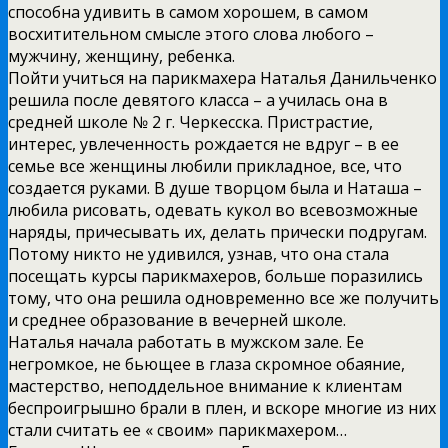
способна удивить в самом хорошем, в самом
восхитительном смысле этого слова любого –
мужчину, женщину, ребенка.
Пойти учиться на парикмахера Наталья Данильченко
решила после девятого класса – а училась она в
средней школе № 2 г. Черкесска. Пристрастие,
интерес, увлеченность рождается не вдруг – в ее
семье все женщины любили прикладное, все, что
создается руками. В душе творцом была и Наташа –
любила рисовать, одевать кукол во всевозможные
наряды, причесывать их, делать прически подругам.
Потому никто не удивился, узнав, что она стала
посещать курсы парикмахеров, больше поразились
тому, что она решила одновременно все же получить
и среднее образование в вечерней школе.
Наталья начала работать в мужском зале. Ее
негромкое, не бьющее в глаза скромное обаяние,
мастерство, неподдельное внимание к клиентам
беспроигрышно брали в плен, и вскоре многие из них
стали считать ее « своим» парикмахером…