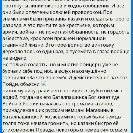
протянуты линии окопов и ходов сообщения. И все
они были оплетены колючей проволокой. Под
знамёнами были призваны казаки и солдаты второго
разряда. А это почти те же крестьяне, которым
армия, война – не почётная обязанность, не гордость,
а бедствие, крах всей прежней нормальной
станичной жизни. Это горе-воинство винтовку
держало только один раз, а пулемёта в глаза вообще
не видело.
Не только солдаты, но и многие офицеры уже не
бурчали себе под нос, а вслух и возмущённо
говорили: «За что воюем?». И действительно
за что?
Пойди, объясни
нижнему чину, ради чего он сидит в глубокой яме с
водой, тогда как его Баталпашинка Бог знает где.
Война в России началась с погрома магазинов,
принадлежавших русским немцам. Магазины в
Баталпашинской, хозяевами которых были немцы,
толпа тоже начала громить, но казаки быстро её
утихомирили. Правда, некоторым немецким семьям