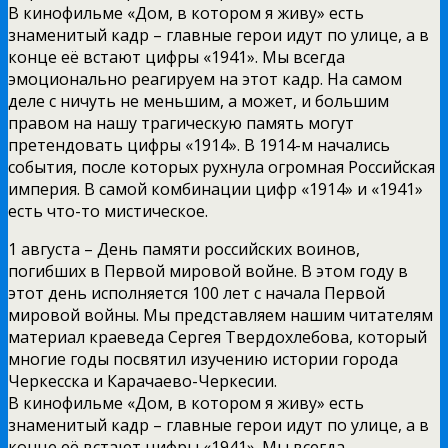
В кинофильме «Дом, в котором я живу» есть
знаменитый кадр – главные герои идут по улице, а в
конце её встают цифры «1941». Мы всегда
эмоционально реагируем на этот кадр. На самом
деле с ничуть не меньшим, а может, и большим
правом на нашу трагическую память могут
претендовать цифры «1914». В 1914-м начались
события, после которых рухнула огромная Российская
империя. В самой комбинации цифр «1914» и «1941»
есть что-то мистическое.
1 августа – День памяти российских воинов,
погибших в Первой мировой войне. В этом году в
этот день исполняется 100 лет с начала Первой
мировой войны. Мы представляем нашим читателям
материал краеведа Сергея Твердохлебова, который
многие годы посвятил изучению истории города
Черкесска и Карачаево-Черкесии.
В кинофильме «Дом, в котором я живу» есть
знаменитый кадр – главные герои идут по улице, а в
конце её встают цифры «1941». Мы всегда