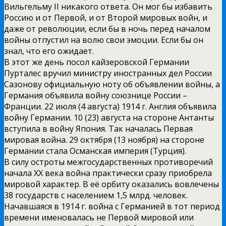
Вильгельму II никакого ответа. Он мог бы избавить
Россию и от Первой, и от Второй мировых войн, и
даже от революции, если бы в ночь перед началом
войны отпустил на волю свои эмоции. Если бы он
знал, что его ожидает.
В этот же день посол кайзеровской Германии
Пурталес вручил министру иностранных дел России
Сазонову официальную ноту об объявлении войны, а
Германия объявила войну союзнице России –
Франции. 22 июля (4 августа) 1914 г. Англия объявила
войну Германии. 10 (23) августа на стороне Антанты
вступила в войну Япония. Так началась Первая
мировая война. 29 октября (13 ноября) на стороне
Германии стала Османская империя (Турция).
В силу остроты межгосударственных противоречий
начала XX века война практически сразу приобрела
мировой характер. В её орбиту оказались вовлечены
38 государств с населением 1,5 млрд. человек.
Начавшаяся в 1914 г. война с Германией в тот период
времени именовалась не Первой мировой или