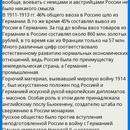
вообще, воевать с немцами и австрийцами России не
было никакого смысла.
В 1911-1913 гг. 46% общего ввоза в Россию шло из
Германии. В то же время 45% составлял вывоз из
России в Германию. За год до войны ввоз товаров из
Германии в Россию составлял около 860 млн. золотых
рублей, в то время как из Франции только на 57 млн.
Много различных цифр соответствовало
естественному развитию нормальных экономических
отношений, ведь Россия была по преимуществу
земледельческая страна, а Германия –
промышленная.
Горючий материал, вызвавший мировую войну 1914
г., был искусственно положен под Россией и
Германией искусной рукой европейских дипломатов
– масонов. Особая роль в этом деле принадлежала
английскому послу Бьюкенену, создателю штаба по
свержению в России монархии.
Русское общество было против вступления
неподготовленной России в войну с Германией.
Однако император Николай II, у которого