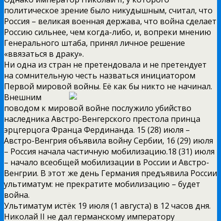
политическое зрение было никудышным, считал, что
Россия – великая военная держава, что война сделает
Россию сильнее, чем когда-либо, и, вопреки мнению
Генерального штаба, принял личное решение
«ввязаться в драку».
Ни одна из стран не претендовала и не претендует
на сомнительную честь назваться инициатором
Первой мировой войны. Её как бы никто
не начинал.
Внешним
поводом к мировой войне послужило убийство
наследника Австро-Венгерского престола принца
эрцгерцога Франца Фердинанда. 15 (28) июля –
Австро-Венгрия объявила войну Сербии, 16 (29) июля
– Россия начала частичную мобилизацию.18 (31) июля
– начало всеобщей мобилизации в России и Австро-
Венгрии. В этот же день Германия предъявила России
ультиматум: не прекратите мобилизацию – будет
война.
Ультиматум истёк 19 июля (1 августа) в 12 часов дня.
Николай II не дал германскому императору