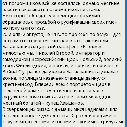
от погромщиков всё же досталось, однако местные
власти наказывать погромщиков не стали.
Некоторые обладатели немецких фамилий
обращались с просьбой о русификации своих имён,
но получали отказ.
20 июля (2 августа) 1914 г., то про себя, то вслух – для
неграмотных рядом – читали в газетах жители
Баталпашинки царский манифест: «Божиею
милостью мы, Николай Второй, император и
самодержец Всероссийский, царь Польский, великий
князь Финляндский, и прочая, и прочая, и прочая…»
Война! С утра, когда уже вся Баталпашинка узнала о
войне, по улицам казачьей станицы двинулся
крестный ход. Впереди всех с портретом царя в
золочёной раме торжественно вышагивал в
окружении почётных казаков и своих молодцов
местный богатей – купец Хавшанов.
В сверкающих ризах, с дымящимися кадилами шло
баталпашинское духовенство. С развевающимися
хоругвями, крестами, иконами и прочими атрибутами