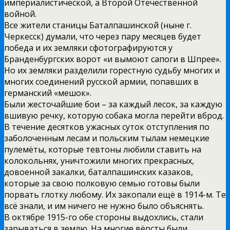
империалистической, а Второй Отечественной
войной.
Все жители станицы Баталпашинской (ныне г.
Черкесск) думали, что через пару месяцев будет
победа и их земляки сфотографируются у
Бранденбургских ворот «и вымоют сапоги в Шпрее».
Но их земляки разделили горестную судьбу многих и
многих соединений русской армии, попавших в
германский «мешок».
Были жесточайшие бои – за каждый лесок, за каждую
вшивую речку, которую собака могла перейти вброд.
В течение десятков ужасных суток отступления по
заболоченным лесам и польским тылам немецкие
пулемёты, которые тевтоны любили ставить на
колокольнях, уничтожили многих прекрасных,
довоенной закалки, баталпашинских казаков,
которые за свою полковую семью готовы были
порвать глотку любому. Их закопали ещё в 1914-м. Те
всё знали, и им ничего не нужно было объяснять.
В октябре 1915-го обе стороны выдохлись, стали
зарываться в землю. На многие вёрсты были