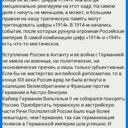
эмоционально реагируем на этот кадр. На самом
деле с ничуть не меньшим, а может, и большим
правом на нашу трагическую память могут
претендовать цифры «1914». В 1914-м начались
события, после которых рухнула огромная Российская
империя. В самой комбинации цифр «1914» и «1941»
есть что-то мистическое.
Вступление России в Антанту и её война с Германией
не имела ни военных, ни политических, ни
экономических причин, а лишь только субъективные.
Если бы не мастерство английской дипломатии, то в
конце XIX века Россия вряд ли была втянута в
коалицию Великобритании и Франции против
Германии и Австро-Венгрии.
Кайзер Германии Вильгельм II не собирался покорять
Россию. Приобретать германскую и австрийскую
части Речи Посполитой России было ещё более
невыгодно, чем Германии, так как германизация
поляков в Германской империи шла успешно. И