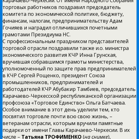
Карачаево-Черкесии. От имени Народного Собрания
торговых работников поздравил председатель
комитета по экономической политике, бюджету,
финансам, налогам, предпринимательству Адам
Гочияев и наградил отличившихся почетными
грамотами Президиума НС.
С профессиональным праздником представителей
торговой отрасли поздравили также и.о. министра
экономического развития КЧР Инна Грунская,
вручившая собравшимся грамоты министерства,
уполномоченный по защите прав предпринимателей
в КЧР Сергей Рощенко, президент Союза
промышленников, предпринимателей и
работодателей КЧР Абубакир Тамбиев, председатель
Карачаево-Черкесской республиканской организации
профсоюза «Торговое Единство» Ольга Батчаева.
Особое внимание в этот день уделили тем, кто
посвятил торговле почти всю свою жизнь, –
ветеранам отрасли, которым вручили памятные
подарки от имени Главы Карачаево-Черкесии. В их
числе –
Татьяна ТРОФИМЕНКО
(
на снимке
),