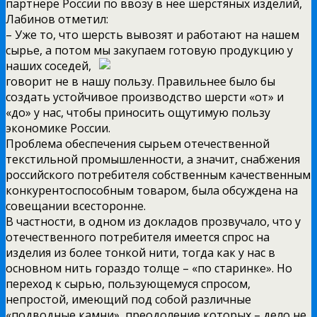
партнере России по ввозу в нее шерстяных изделий,
Лабинов отметил:
– Уже то, что шерсть вывозят и работают на нашем
сырье, а потом мы закупаем готовую продукцию у
наших соседей,
говорит не в нашу пользу. Правильнее было бы
создать устойчивое производство шерсти «от» и
«до» у нас, чтобы приносить ощутимую пользу
экономике России.
Проблема обеспечения сырьем отечественной
текстильной промышленности, а значит, снабжения
российского потребителя собственным качественным
конкурентоспособным товаром, была обсуждена на
совещании всесторонне.
В частности, в одном из докладов прозвучало, что у
отечественного потребителя имеется спрос на
изделия из более тонкой нити, тогда как у нас в
основном нить гораздо толще – «по старинке». Но
переход к сырью, пользующемуся спросом,
непростой, имеющий под собой различные
«подводные камни», преодоление которых – дело не