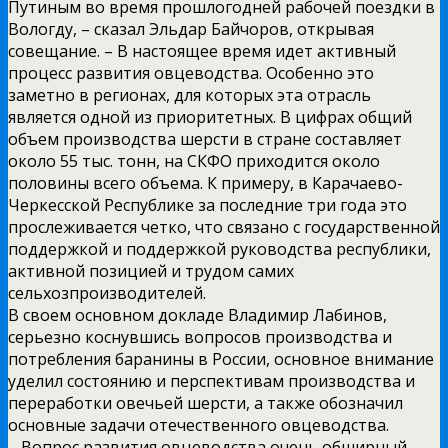
Путиным во время прошлогодней рабочей поездки в
Вологду, – сказал Эльдар Байчоров, открывая
совещание. – В настоящее время идет активный
процесс развития овцеводства. Особенно это
заметно в регионах, для которых эта отрасль
является одной из приоритетных. В цифрах общий
объем производства шерсти в стране составляет
около 55 тыс. тонн, на СКФО приходится около
половины всего объема. К примеру, в Карачаево-
Черкесской Республике за последние три года это
прослеживается четко, что связано с государственной
поддержкой и поддержкой руководства республики,
активной позицией и трудом самих
сельхозпроизводителей.
В своем основном докладе Владимир Лабинов,
серьезно коснувшись вопросов производства и
потребления баранины в России, основное внимание
уделил состоянию и перспективам производства и
переработки овечьей шерсти, а также обозначил
основные задачи отечественного овцеводства.
– Вопрос развития овцеводства очень обширный,