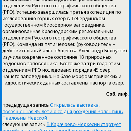
отделением Русского географического общества
(РГО). Успешно завершилась третья экспедиция по
исследованию горных озер в Тебердинском
государственном биосферном заповеднике,
организованная Краснодарским региональным
отделением Русского географического общества
(РГО). Команда из пяти человек (руководитель –
действительный член общества Александр Белоусов)
изучила современное состояние 18 природных
водоемов заповедника. Всего же за три года этим
отделением РГО исследовано порядка 45 озер
нашего заповедника. На базе морфометрических и
гидрологических данных составлены паспорта озер.
Соб. инф.
предыдущая запись
Открылась выставка,
посвященная 95-летию со дня рождения Валентины
Павловны Невской
следующая запись
В Карачаево-Черкесии стартует
республиканский творческий конкурс «Лучшая