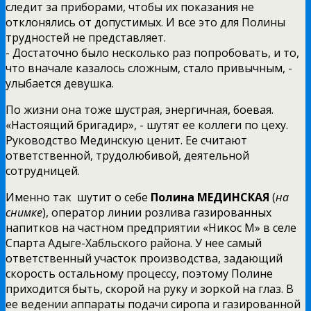
следит за приборами, чтобы их показания не
отклонялись от допустимых. И все это для Полины
трудностей не представляет.
­- Достаточно было несколько раз попробовать, и то,
что вначале казалось сложным, стало привычным, ­-
улыбается девушка.
По жизни она тоже шустрая, энергичная, боевая.
«Настоящий бригадир», -­ шутят ее коллеги по цеху.
Руководство Мединскую ценит. Ее считают
ответственной, трудолюбивой, деятельной
сотрудницей.
Именно так шутит о себе
Полина МЕДИНСКАЯ
(
на
снимке
), оператор линии розлива газированных
напитков на частном предприятии «Никос М» в селе
Спарта Адыге-Хабльского района. У нее самый
ответственный участок производства, задающий
скорость остальному процессу, поэтому Полине
приходится быть, скорой на руку и зоркой на глаз. В
ее ведении аппараты подачи сиропа и газированной