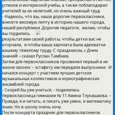
успехов и интересной учебы, а также поблагодарил
учителей за их нелегкий, но очень важный труд.
­- Надеюсь, что вы, наши дорогие первоклассники,
внесете весомую лепту в историю нашего города,
нашей республики. Дорогие педагоги, желаю, чтобы
вы гордились
результатами своей работы, чтобы детки вас не
огорчали, и чтобы ваша зарплата была адекватна
вашему тяжелому труду. С праздником, с Днем
знаний! – сказал Руслан Тамбиев.
Затем для первоклассников прозвенел первый в их
жизни звонок – эстафету им передали выпускники. И
начался концерт с участием лучших детских
музыкальных коллективов и хореографических
ансамблей города.
­- Скорей бы уже учиться, -­ поделилась
первоклассница гимназии № 11 Амина Тлукашаова. –
Правда, я и читать, и писать уже умею, и математику
знаю. Но в школу очень хочу.
После концерта праздник для первоклассников