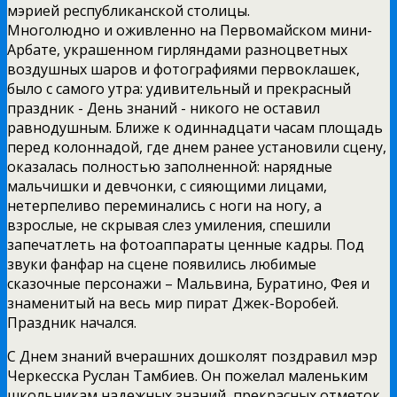
мэрией республиканской столицы.
Многолюдно и оживленно на Первомайском мини­-
Арбате, украшенном гирляндами разноцветных
воздушных шаров и фотографиями первоклашек,
было с самого утра: удивительный и прекрасный
праздник ­- День знаний ­- никого не оставил
равнодушным. Ближе к одиннадцати часам площадь
перед колоннадой, где днем ранее установили сцену,
оказалась полностью заполненной: нарядные
мальчишки и девчонки, с сияющими лицами,
нетерпеливо переминались с ноги на ногу, а
взрослые, не скрывая слез умиления, спешили
запечатлеть на фотоаппараты ценные кадры. Под
звуки фанфар на сцене появились любимые
сказочные персонажи – Мальвина, Буратино, Фея и
знаменитый на весь мир пират Джек-­Воробей.
Праздник начался.
С Днем знаний вчерашних дошколят поздравил мэр
Черкесска Руслан Тамбиев. Он пожелал маленьким
школьникам надежных знаний, прекрасных отметок,