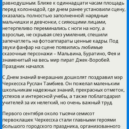
равнодушным. Ближе к одиннадцати часам площадь
перед колоннадой, где днем ранее установили сцену,
оказалась полностью заполненной: нарядные
мальчишки и девчонки, с сияющими лицами,
нетерпеливо переминались с ноги на ногу, а
взрослые, не скрывая слез умиления, спешили
запечатлеть на фотоаппараты ценные кадры. Под
звуки фанфар на сцене появились любимые
сказочные персонажи – Мальвина, Буратино, Фея и
знаменитый на весь мир пират Джек-­Воробей.
Праздник начался.
С Днем знаний вчерашних дошколят поздравил мэр
Черкесска Руслан Тамбиев. Он пожелал маленьким
школьникам надежных знаний, прекрасных отметок,
успехов и интересной учебы, а также поблагодарил
учителей за их нелегкий, но очень важный труд.
Первого сентября около тысячи семисот
первоклашек Черкесска стали главными героями
большого городского праздника, организованного