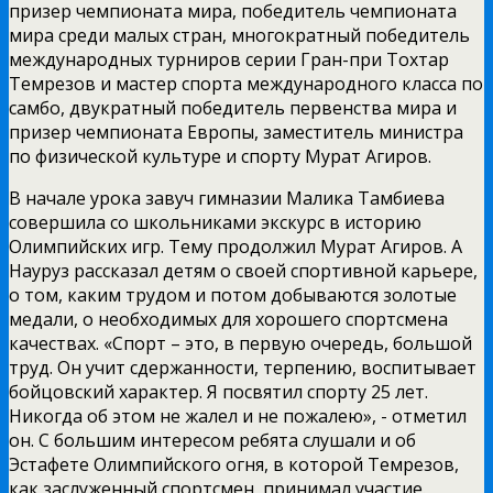
призер чемпионата мира, победитель чемпионата
мира среди малых стран, многократный победитель
международных турниров серии Гран-­при Тохтар
Темрезов и мастер спорта международного класса по
самбо, двукратный победитель первенства мира и
призер чемпионата Европы, заместитель министра
по физической культуре и спорту Мурат Агиров.
В начале урока завуч гимназии Малика Тамбиева
совершила со школьниками экскурс в историю
Олимпийских игр. Тему продолжил Мурат Агиров. А
Науруз рассказал детям о своей спортивной карьере,
о том, каким трудом и потом добываются золотые
медали, о необходимых для хорошего спортсмена
качествах. «Спорт – это, в первую очередь, большой
труд. Он учит сдержанности, терпению, воспитывает
бойцовский характер. Я посвятил спорту 25 лет.
Никогда об этом не жалел и не пожалею», -­ отметил
он. С большим интересом ребята слушали и об
Эстафете Олимпийского огня, в которой Темрезов,
как заслуженный спортсмен, принимал участие.