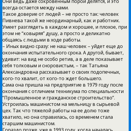
Они ведь даже сокровенным порой делятся, и это
всегда остается между нами.
Такое доверие от людей – не просто так: человек
Пивнева такой же неординарный, как и работник.
Умеет разглядеть в каждом и хорошее, и плохое, при
этом не “ковыряя” душу, а просто и деликатно
общаясь с людьми в ходе работы.
– Иных видно сразу: не наш человек – уйдет еще до
окончания испытательного срока. А другой, бывает,
удивит: на вид не особо ретив, а в деле показывает
себя толковым и сноровистым, – так Татьяна
Александровна рассказывает о своих подопечных,
кого-то хвалит, от кого-то ждет большего.
Сама она пришла на предприятие в 1979 году после
окончания с отличием техникума по специальности
“Промышленное и гражданское строительство”.
Устроилась машинистом на мельницу в сырьевой
цех. Так что тяжелой работы на ее долю тоже
хватило, но она справилась, со временем стала
старшим машинистом.
Гораздо позже, уже в 1993 году, когда началась