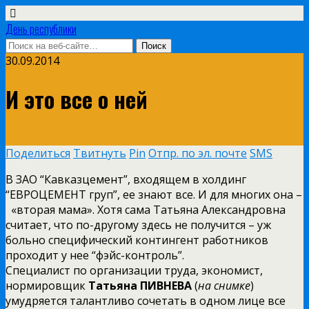
День республики
30.09.2014
И это все о ней
Поделиться
Твитнуть
Pin
Отпр. по эл. почте
SMS
В ЗАО “Кавказцемент”, входящем в холдинг
“ЕВРОЦЕМЕНТ груп”, ее знают все. И для многих она –
«вторая мама». Хотя сама Татьяна Александровна
считает, что по-другому здесь не получится – уж
больно специфический контингент работников
проходит у нее “фэйс-контроль”.
Специалист по организации труда, экономист,
нормировщик
Татьяна ПИВНЕВА
(
на снимке
)
умудряется талантливо сочетать в одном лице все