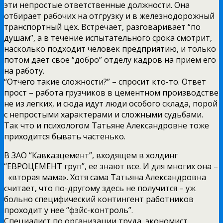
эти непростые ответственные должности. Она
отбирает рабочих на отгрузку и в железнодорожный
транспортный цех. Встречает, разговаривает “по
душам”, а в течение испытательного срока смотрит,
насколько подходит человек предприятию, и только
потом дает свое “добро” отделу кадров на прием его
на работу.
“Отчего такие сложности?” – спросит кто-то. Ответ
прост – работа грузчиков в цементном производстве
не из легких, и сюда идут люди особого склада, порой
с непростыми характерами и сложными судьбами.
Так что и психологом Татьяне Александровне тоже
приходится бывать частенько.
В ЗАО “Кавказцемент”, входящем в холдинг
“ЕВРОЦЕМЕНТ груп”, ее знают все. И для многих она –
«вторая мама». Хотя сама Татьяна Александровна
считает, что по-другому здесь не получится – уж
больно специфический контингент работников
проходит у нее “фэйс-контроль”.
Специалист по организации труда, экономист,