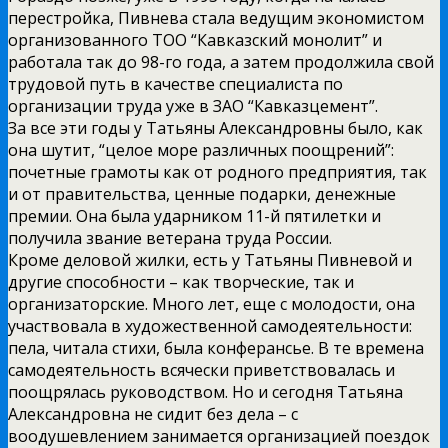
перестройка, Пивнева стала ведущим экономистом
организованного ТОО “Кавказский монолит” и
работала так до 98-го года, а затем продолжила свой
трудовой путь в качестве специалиста по
организации труда уже в ЗАО “Кавказцемент”.
За все эти годы у Татьяны Александровны было, как
она шутит, “целое море различных поощрений”:
почетные грамоты как от родного предприятия, так
и от правительства, ценные подарки, денежные
премии. Она была ударником 11-й пятилетки и
получила звание ветерана труда России.
Кроме деловой жилки, есть у Татьяны Пивневой и
другие способности – как творческие, так и
организаторские. Много лет, еще с молодости, она
участвовала в художественной самодеятельности:
пела, читала стихи, была конферансье. В те времена
самодеятельность всячески приветствовалась и
поощрялась руководством. Но и сегодня Татьяна
Александровна не сидит без дела – с
воодушевлением занимается организацией поездок