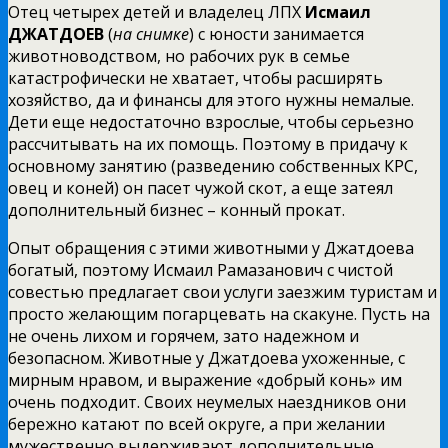
Отец четырех детей и владелец ЛПХ
Исмаил
ДЖАТДОЕВ
(
на снимке
) с юности занимается
животноводством, но рабочих рук в семье
катастрофически не хватает, чтобы расширять
хозяйство, да и финансы для этого нужны немалые.
Дети еще недостаточно взрослые, чтобы серьезно
рассчитывать на их помощь. Поэтому в придачу к
основному занятию (разведению собственных КРС,
овец и коней) он пасет чужой скот, а еще затеял
дополнительный бизнес – конный прокат.
Опыт обращения с этими животными у Джатдоева
богатый, поэтому Исмаил Рамазанович с чистой
совестью предлагает свои услуги заезжим туристам и
просто желающим погарцевать на скакуне. Пусть на
не очень лихом и горячем, зато надежном и
безопасном. Животные у Джатдоева ухоженные, с
мирным нравом, и выражение «добрый конь» им
очень подходит. Своих неумелых наездников они
бережно катают по всей округе, а при желании
мужественно выдерживают дополнительные