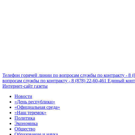
Телефон горячей линии по вопросам службы по контракту - 8 (
вопросам службы по контракту - 8 (878) 22-60-461
Единый конта
Интернет-сайт газеты
Новости
«День республики»
«Официальная среда»
«Наш теремок»
Политика
Экономика
Общество
Образование и наука