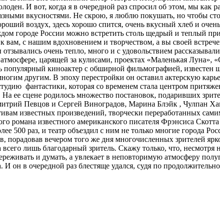
оден. И вот, когда я в очередной раз спросил об этом, мы как р
азными вкусностями. Не скрою, я люблю покушать, но чтобы ст
ороший воздух, здесь хорошо спится, очень вкусный хлеб и оч
ждом городе России можно встретить столь щедрый и теплый прие
к вам, с нашим вдохновением и творчеством, а вы своей встрече
отзывались очень тепло, много и с удовольствием рассказывали 
 атмосфере, царящей за кулисами, проектах «Маленькая Луна»,
нь популярный киноактер с обширной фильмографией, известен
ногим другим. В эпоху перестройки он оставил актерскую карьер
удию фантастики, которая со временем стала центром притяжен
На ее сцене родилось множество постановок, подаривших зрите
итрий Певцов и Сергей Виноградов, Марина Блэйк , Чулпан Ха
отивам известных произведений, творчески переработанных сам
го романа известного американского писателя Фрэнсиса Скотта 
лее 500 раз, и театр объездил с ним не только многие города Ро
ав, порадовав вечером того же дня многочисленных зрителей яр
 а всего лишь благодарный зритель. Скажу только, что, несмотр
переживать и думать, а увлекает в неповторимую атмосферу полу
. И он в очередной раз блестяще удался, судя по продолжительн