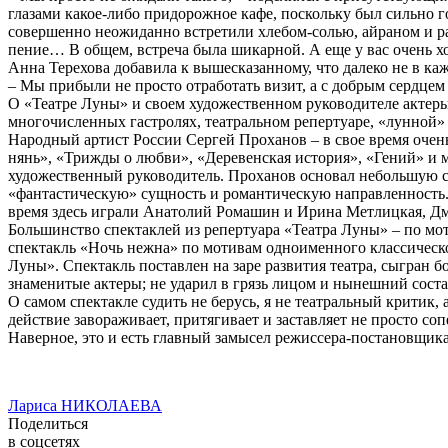
глазами какое-либо придорожное кафе, поскольку был сильно гол
совершенно неожиданно встретили хлебом-солью, айраном и р
пение… В общем, встреча была шикарной. А еще у вас очень х
Анна Терехова добавила к вышесказанному, что далеко не в ка
– Мы прибыли не просто отработать визит, а с добрым сердцем 
О «Театре Луны» и своем художественном руководителе актеры 
многочисленных гастролях, театральном репертуаре, «лунной»
Народный артист России Сергей Проханов – в свое время оче
нянь», «Трижды о любви», «Деревенская история», «Гений» и м
художественный руководитель. Проханов основал небольшую ст
«фантастическую» сущность и романтическую направленность. 
время здесь играли Анатолий Ромашин и Ирина Метлицкая, Дм
Большинство спектаклей из репертуара «Театра Луны» – по м
спектакль «Ночь нежна» по мотивам одноименного классическо
Луны». Спектакль поставлен на заре развития театра, сыгран бо
знаменитые актеры; не ударил в грязь лицом и нынешний сост
О самом спектакле судить не берусь, я не театральный критик,
действие завораживает, притягивает и заставляет не просто со
Наверное, это и есть главный замысел режиссера-постановщика
Лариса НИКОЛАЕВА
Поделиться
в соцсетях