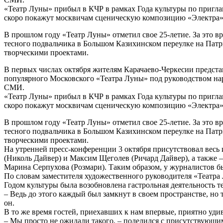
«Театр Луны» прибыл в КЧР в рамках Года культуры по пригла
скоро покажут москвичам сценическую композицию «Электра»
В прошлом году «Театр Луны» отметил свое 25-летие. За это в
тесного подвальчика в Большом Казихинском переулке на Пат
творческими проектами.
В первых числах октября жителям Карачаево-Черкесии предста
популярного Московского «Театра Луны» под руководством на
СМИ.
«Театр Луны» прибыл в КЧР в рамках Года культуры по пригла
скоро покажут москвичам сценическую композицию «Электра»
В прошлом году «Театр Луны» отметил свое 25-летие. За это в
тесного подвальчика в Большом Казихинском переулке на Пат
творческими проектами.
На утренней пресс-конференции 3 октября присутствовал весь
(Николь Дайвер) и Максим Щеголев (Ричард Дайвер), а также 
Марина Серпухова (Розмари). Таким образом, у журналистов бы
По словам заместителя художественного руководителя «Театра 
Годом культуры была возобновлена гастрольная деятельность т
– Ведь до этого каждый был замкнут в своем пространстве, но
он.
В то же время гостей, приехавших к нам впервые, приятно уди
– Мы просто не ожидали такого, – поделился с присутствующи