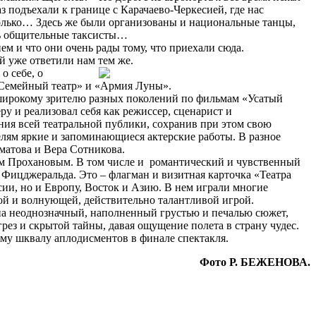
аз подъехали к границе с Карачаево-Черкесией, где нас
олько… Здесь же были организованы и национальные танцы,
ень общительные таксисты…
м и что они очень рады тому, что приехали сюда.
й уже ответили нам тем же.
о себе, о
 «Семейный театр» и «Армия Луны».
 широкому зрителю разных поколений по фильмам «Усатый
у и реализовал себя как режиссер, сценарист и
ия всей театральной публики, сохранив при этом свою
лям яркие и запоминающиеся актерские работы. В разное
матова и Вера Сотникова.
им Прохановым. В том числе и романтический и чувственный
Фицджеральда. Это – флагман и визитная карточка «Театра
ссии, но и Европу, Восток и Азию. В нем играли многие
кой и волнующей, действительно талантливой игрой.
я на неоднозначный, наполненный грустью и печалью сюжет,
грез и скрытой тайны, давая ощущение полета в страну чудес.
ому шквалу аплодисментов в финале спектакля.
Фото Р. БЕЖЕНОВА.