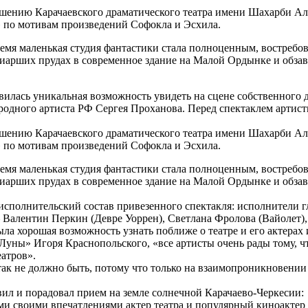
шению Карачаевского драматического театра имени Шахарби Алие
 по мотивам произведений Софокла и Эсхила.
ремя маленькая студия фантастики стала полноценным, востребо
риарших прудах в современное здание на Малой Ордынке и обз
вилась уникальная возможность увидеть на сцене собственного 
родного артиста РФ Сергея Проханова. Перед спектаклем арти
шению Карачаевского драматического театра имени Шахарби Алие
 по мотивам произведений Софокла и Эсхила.
ремя маленькая студия фантастики стала полноценным, востребо
риарших прудах в современное здание на Малой Ордынке и обз
 исполнительский состав привезенного спектакля: исполнители 
– Валентин Перкин (Девре Уоррен), Светлана Фролова (Вайолет)
ла хорошая возможность узнать поближе о театре и его актерах 
Луны» Игоря Краснопольского, «все артисты очень рады тому, ч
еатров».
 так не должно быть, потому что только на взаимопроникновении
вил и порадовал прием на земле солнечной Карачаево-Черкесии:
ми своими впечатлениями актер театра и популярный киноактер 