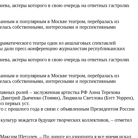
ва, актеры которого в свою очередь на ответных гастролях
ванным и популярным в Москве театром, перебралась из
авелась собственными, интересными и перспективными
драматического театра один из аншлаговых спектаклей
сты дали пресс-конференцию журналистам республиканских
ва, актеры которого в свою очередь на ответных гастролях
ванным и популярным в Москве театром, перебралась из
авелась собственными, интересными и перспективными
главных ролей – заслуженная артистка РФ Анна Терехова
, Дмитрий Дьяченко (Томми), Людмила Светлова (Бэтт Уоррен),
из первых уст.
то с прошлого года в связи с объявленным Президентом России
 культур зиждется будущее творческих коллективов, – отметил
Максим Щеголев. – По дороге из аэропорта я все время искал