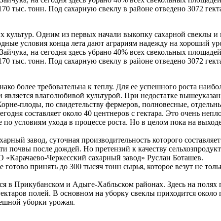
 170 тыс. тонн. Под сахарную свеклу в районе отведено 3072 гек
х культур. Одним из первых начали выкопку сахарной свеклы и 
дные условия конца лета дают аграриям надежду на хороший ур
йчука, на сегодня здесь убрано 40% всех свекольных площадей, 
 170 тыс. тонн. Под сахарную свеклу в районе отведено 3072 гек
ако более требовательна к теплу. Для ее успешного роста наиб
 и является влаголюбивой культурой. При недостатке вышеуказа
 Корне-плоды, по свидетельству фермеров, полновесные, отдельн
одня составляет около 40 центнеров с гектара. Это очень неплох
 по условиям ухода в процессе роста. Но в целом пока на выход
рный завод, суточная производительность которого составляет 
ти почвы после дождей. Но претензий к качеству сельхозпродукт
АО «Карачаево-Черкесский сахарный завод» Руслан Боташев.
отово принять до 300 тысяч тонн сырья, которое везут не тольк
ся в Прикубанском и Адыге-Хабльском районах. Здесь на полях 
гектаров полей. В основном на уборку свеклы приходится около 
пешной уборки урожая.