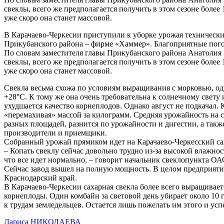
свеклы, всего же предполагается получить в этом сезоне более
уже скоро она станет массовой.
В Карачаево-Черкесии приступили к уборке урожая технически
Прикубанского района – фирме «Хаммер». Благоприятные пого
По словам заместителя главы Прикубанского района Анатолия За
свеклы, всего же предполагается получить в этом сезоне более
уже скоро она станет массовой.
Свекла весьма схожа по условиям выращивания с морковью, одн
+28°С. К тому же она очень требовательна к солнечному свету
ухудшается качество корнеплодов. Однако август не подкачал.
«перемахивая» массой за килограмм. Средняя урожайность на сег
разных площадей, разнится по урожайности и дигестии, а также
производители и приемщики.
Собранный урожай прямиком идет на Карачаево-Черкесский саха
– Копать свеклу сейчас довольно трудно из-за высокой влажнос
что все идет нормально, – говорит начальник свеклопункта О
Сейчас завод вышел на полную мощность. В целом предприятие г
Краснодарский край.
В Карачаево-Черкесии сахарная свекла более всего выращивает
корнеплоды. Один комбайн за световой день убирает около 10 
к трудам земледельцев. Остается лишь пожелать им этого и ус
Лариса НИКОЛАЕВА