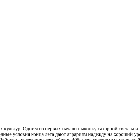
х культур. Одним из первых начали выкопку сахарной свеклы и 
дные условия конца лета дают аграриям надежду на хороший ур
йчука, на сегодня здесь убрано 40% всех свекольных площадей, 