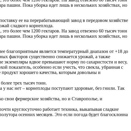
тара пашни. Пока уборка идет лишь в нескольких хозяйствах, но
поставку ее на перерабатывающий завод в передовом хозяйстве
ожай сладкого корнеплода.
это более чем 1200 гектаров. На завод отвезено 60 тысяч тонн
тара пашни. Пока уборка идет лишь в нескольких хозяйствах, но
олее благоприятным является температурный диапазон от +18 до
нных факторов существенно снижается урожай, а также
ые экземпляры вдвое превышают норму по сахаристости и весу,
ой показатель, особенно если учесть, что свекла, убранная с
е продукт хорошего качества, которым довольны и
более трех тысяч тонн.
а у нас нет – корнеплоды поступают здоровые, без гнили. Так
о свои фермерские хозяйства, но и Ставрополье, и
почти круглосуточно работает техника, выкапывая сладкие
полутора осенних месяцев. Это если погода будет благосклонна