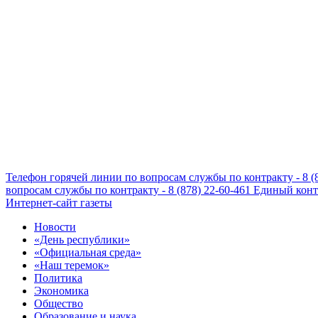
Телефон горячей линии по вопросам службы по контракту - 8 (
вопросам службы по контракту - 8 (878) 22-60-461
Единый конта
Интернет-сайт газеты
Новости
«День республики»
«Официальная среда»
«Наш теремок»
Политика
Экономика
Общество
Образование и наука