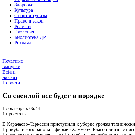
Здоровье
Культура
Спорт и туризм
Право и закон
Религия
Экология
Библиотека ДР
Реклама
Печатные
выпуски
Войти
на сайт
Новости
Со свеклой все будет в порядке
15 октября в 06:44
1 просмотр
В Карачаево-Черкесии приступили к уборке урожая технически
Прикубанского района – фирме «Хаммер». Благоприятные пого
По словам заместителя главы Прикубанского района Анатолия За