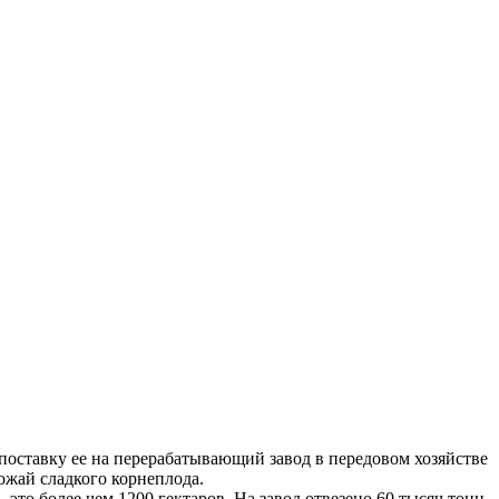
поставку ее на перерабатывающий завод в передовом хозяйстве
ожай сладкого корнеплода.
это более чем 1200 гектаров. На завод отвезено 60 тысяч тонн