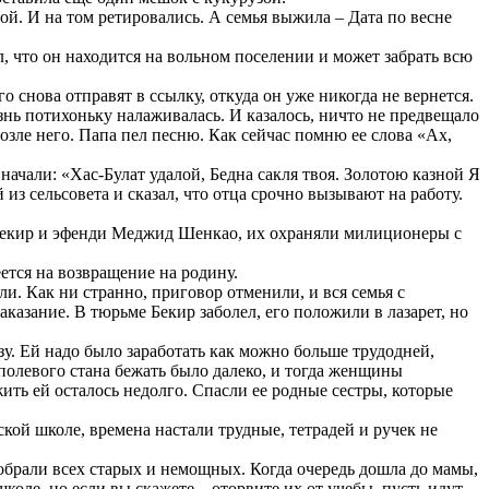
й. И на том ретировались. А семья выжила – Дата по весне
, что он находится на вольном поселении и может забрать всю
о снова отправят в ссылку, откуда он уже никогда не вернется.
знь потихоньку налаживалась. И казалось, ничто не предвещало
озле него. Папа пел песню. Как сейчас помню ее слова «Ах,
начали: «Хас-Булат удалой, Бедна сакля твоя. Золотою казной Я
 сельсовета и сказал, что отца срочно вызывают на работу.
ли Бекир и эфенди Меджид Шенкао, их охраняли милиционеры с
ется на возвращение на родину.
. Как ни странно, приговор отменили, и вся семья с
казание. В тюрьме Бекир заболел, его положили в лазарет, но
зу. Ей надо было заработать как можно больше трудодней,
 полевого стана бежать было далеко, и тогда женщины
жить ей осталось недолго. Спасли ее родные сестры, которые
ой школе, времена настали трудные, тетрадей и ручек не
обрали всех старых и немощных. Когда очередь дошла до мамы,
школе, но если вы скажете – оторвите их от учебы, пусть идут