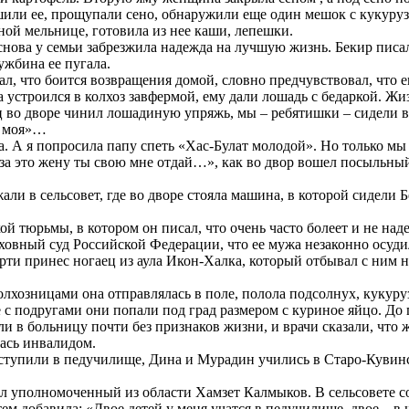
или ее, прощупали сено, обнаружили еще один мешок с кукурузо
ной мельнице, готовила из нее каши, лепешки.
нова у семьи забрезжила надежда на лучшую жизнь. Бекир писал
ужбина ее пугала.
ал, что боится возвращения домой, словно предчувствовал, что ег
 устроился в колхоз завфермой, ему дали лошадь с бедаркой. Жи
ец во дворе чинил лошадиную упряжь, мы – ребятишки – сидели в
а моя»…
. А я попросила папу спеть «Хас-Булат молодой». Но только мы 
это жену ты свою мне отдай…», как во двор вошел посыльный из
жали в сельсовет, где во дворе стояла машина, в которой сиде
й тюрьмы, в котором он писал, что очень часто болеет и не наде
вный суд Российской Федерации, что ее мужа незаконно осудили
ти принес ногаец из аула Икон-Халка, который отбывал с ним на
колхозницами она отправлялась в поле, полола подсолнух, кукуру
е с подругами они попали под град размером с куриное яйцо. До
ли в больницу почти без признаков жизни, и врачи сказали, что 
лась инвалидом.
ступили в педучилище, Дина и Мурадин учились в Старо-Кувинск
ал уполномоченный из области Хамзет Калмыков. В сельсовете с
тем добавила: «Двое детей у меня учатся в педучилище, двое – в 