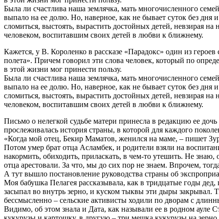
Была ли счастлива наша землячка, мать многочисленного семе
выпало на ее долю. Но, наверное, как не бывает суток без дн
сломиться, выстоять, вырастить достойных детей, невзирая на 
человеком, воспитавшим своих детей в любви к ближнему.
Кажется, у В. Короленко в рассказе «Парадокс» один из героев 
полета». Причем говорил эти слова человек, который по опреде
в этой жизни мог принести пользу.
Была ли счастлива наша землячка, мать многочисленного семе
выпало на ее долю. Но, наверное, как не бывает суток без дн
сломиться, выстоять, вырастить достойных детей, невзирая на 
человеком, воспитавшим своих детей в любви к ближнему.
Письмо о нелегкой судьбе матери принесла в редакцию ее дочь 
прослеживалась история страны, в которой для каждого поколе
«Когда мой отец, Бекир Маматов, женился на маме, – пишет Зу
Потом умер брат отца Асламбек, и родители взяли на воспита
накормить, обиходить, приласкать, в чем-то утешить. Не знаю, 
отца арестовали. За что, мы до сих пор не знаем. Впрочем, то
А тут вышло постановление руководства страны об экспроприа
Моя бабушка Пелагея рассказывала, как в тридцатые годы дед, 
засыпал во внутрь зерно, и куском тыквы эти дыры закрывал. Т
бессмысленно – сельские активисты ходили по дворам с дли
Видимо, об этом знала и Дата, как называли ее в родном аул
кукурузы и картошку, в другую – три мешка кукурузы на зерно