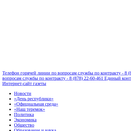
Телефон горячей линии по вопросам службы по контракту - 8 (
вопросам службы по контракту - 8 (878) 22-60-461
Единый конта
Интернет-сайт газеты
Новости
«День республики»
«Официальная среда»
«Наш теремок»
Политика
Экономика
Общество
Образование и наука