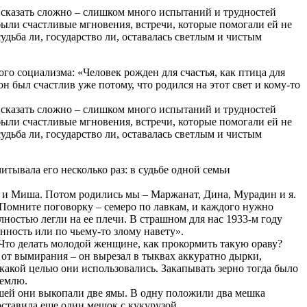
, сказать сложно – слишком много испытаний и трудностей
 были счастливые мгновения, встречи, которые помогали ей не
удьба ли, государство ли, оставалась светлым и чистым
ого социализма: «Человек рожден для счастья, как птица для
н был счастлив уже потому, что родился на этот свет и кому-то
, сказать сложно – слишком много испытаний и трудностей
 были счастливые мгновения, встречи, которые помогали ей не
удьба ли, государство ли, оставалась светлым и чистым
итывала его несколько раз: в судьбе одной семьи
ма и Миша. Потом родились мы – Маржанат, Дина, Мурадин и я.
 Помните поговорку – семеро по лавкам, и каждого нужно
олностью легли на ее плечи. В страшном для нас 1933-м году
нность или по чьему-то злому навету».
Что делать молодой женщине, как прокормить такую ораву?
, от вымирания – он вырезал в тыквах аккуратно дырки,
 какой целью они использовались. Закапывать зерно тогда было
землю.
ишей они выкопали две ямы. В одну положили два мешка
оставила еще один мешок с кукурузой.