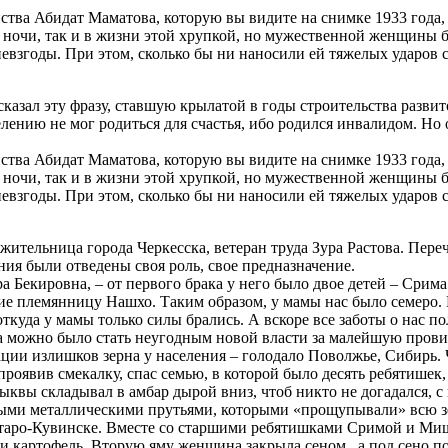
йства Абидат Маматова, которую вы видите на снимке 1933 года
я и ночи, так и в жизни этой хрупкой, но мужественной женщины
невзгоды. При этом, сколько бы ни наносили ей тяжелых ударов с
сказал эту фразу, ставшую крылатой в годы строительства развит
лению не мог родиться для счастья, ибо родился инвалидом. Но о
йства Абидат Маматова, которую вы видите на снимке 1933 года
я и ночи, так и в жизни этой хрупкой, но мужественной женщины
невзгоды. При этом, сколько бы ни наносили ей тяжелых ударов с
жительница города Черкесска, ветеран труда Зура Растова. Переч
ния были отведены своя роль, свое предназначение.
ра Бекировна, – от первого брака у него было двое детей – Сри
ние племянницу Нашхо. Таким образом, у мамы нас было семеро.
откуда у мамы только силы брались. А вскоре все заботы о нас п
гда можно было стать неугодным новой власти за малейшую прови
ции излишков зерна у населения – голодало Поволжье, Сибирь. 
проявив смекалку, спас семью, в которой было десять ребятишек
ыквы складывал в амбар дырой вниз, чтоб никто не догадался, с
нными металлическими прутьями, которыми «прощупывали» всю 
е Старо-Кувинске. Вместе со старшими ребятишками Сримой и М
 и картофель. Вторую яму женщина закрыла сеном , а под сено п