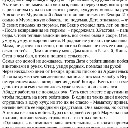
Активисты не замедлили явиться, нашли первую яму, выпотрош
варила детям супы из конского щавеля, кукурузу молола на руч
А вскоре из Мурманской области пришло письмо от Бекира. И с
семью в Мурманскую область, но, подумав, Дата отказалась – ч
В своих письмах из тюрьмы, где Бекир отсидел пять лет, он пис
«После возвращения из тюрьмы, – продолжала З.Растова, – папа
беды. Стоял теплый майский день, вся семья была в сборе. От
умру я, умру, похоронят меня. И родные не узнают, где могилк
Мама, не дослушав песню, попросила больше не петь ее никогда
осыплю тебя… Дам винтовку мою, Дам кинжал Базалай, Лишь за 
Отец в чем был, в том и пошел в сельсовет».
Семья его домой не дождалась, тогда Дата с ребятишками побе
винтовками в руках. Отец, увидя родных, помахал им рукой.
Через несколько дней от Бекира пришло письмо из Архангельско
И тогда мужественная женщина написала письмо-жалобу в Верхо
нетерпением ждала возвращения домой Бекира. Весть о его смер
день ото дня ему становилось хуже и хуже, и он скончался.
Абидат работала не покладая рук. Чуть свет вместе с другими 
чтобы поднять на ноги ребятишек. В один из таких дней вмест
сгрудились в одну кучу, но это их не спасло – Маматову привез
начали лечить ее народными средствами. Она выжила, но оста
А потом началась война. Зура со старшей сестрой Маржанат по
хватало, писали между строками на газетных листах.
«Однажды, – вспоминает наша читательница, – в колхоз приех
она рассказала о трудностях, которые испытывает ее семья, а за