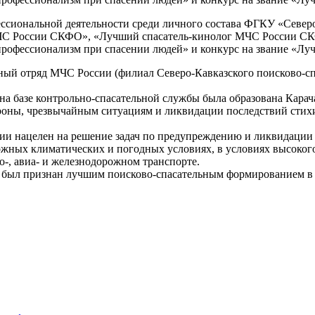
ессиональной деятельности среди личного состава ФГКУ «Север
МЧС России СКФО», «Лучший спасатель-кинолог МЧС России С
профессионализм при спасении людей» и конкурс на звание «Л
ьный отряд МЧС России (филиал Северо-Кавказского поисково-с
а на базе контрольно-спасательной службы была образована Кара
ороны, чрезвычайным ситуациям и ликвидации последствий стих
ии нацелен на решение задач по предупреждению и ликвидации 
жных климатических и погодных условиях, в условиях высокогор
о-, авиа- и железнодорожном транспорте.
и был признан лучшим поисково-спасательным формированием в 