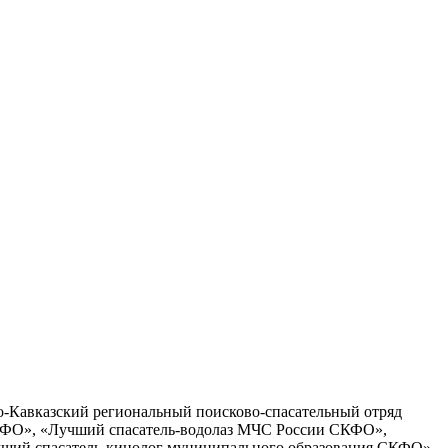
о-Кавказский региональный поисково-спасательный отряд
КФО», «Лучший спасатель-водолаз МЧС России СКФО»,
учший спасатель-кинолог муниципального образования СКФО».