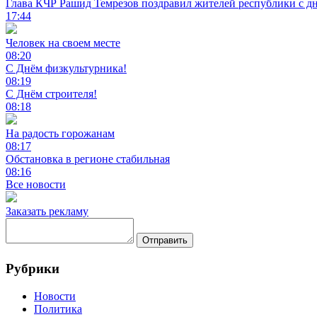
Глава КЧР Рашид Темрезов поздравил жителей республики с д
17:44
Человек на своем месте
08:20
С Днём физкультурника!
08:19
С Днём строителя!
08:18
На радость горожанам
08:17
Обстановка в регионе стабильная
08:16
Все новости
Заказать рекламу
Отправить
Рубрики
Новости
Политика