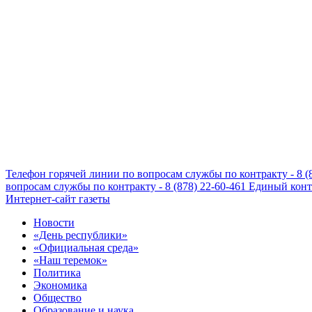
Телефон горячей линии по вопросам службы по контракту - 8 (
вопросам службы по контракту - 8 (878) 22-60-461
Единый конта
Интернет-сайт газеты
Новости
«День республики»
«Официальная среда»
«Наш теремок»
Политика
Экономика
Общество
Образование и наука