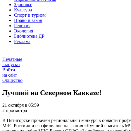
Здоровье
Культура
Спорт и туризм
Право и закон
Религия
Экология
Библиотека ДР
Реклама
Печатные
выпуски
Войти
на сайт
Общество
Лучший на Северном Кавказе!
21 октября в 05:59
2 просмотра
В Пятигорске проведен региональный конкурс в области проф
МЧС России» и его филиалов на звания «Лучший спасатель 
конкурс на кубок МЧС России СКФО «За доблесть и высокий 