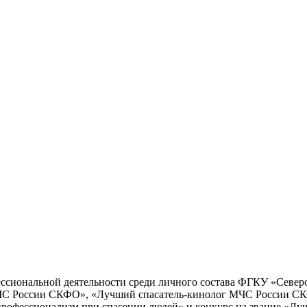
ессиональной деятельности среди личного состава ФГКУ «Север
МЧС России СКФО», «Лучший спасатель-кинолог МЧС России С
профессионализм при спасении людей» и конкурс на звание «Л