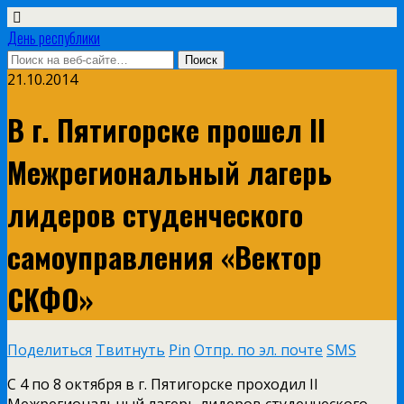
День республики
21.10.2014
В г. Пятигорске прошел II
Межрегиональный лагерь
лидеров студенческого
самоуправления «Вектор
СКФО»
Поделиться
Твитнуть
Pin
Отпр. по эл. почте
SMS
С 4 по 8 октября в г. Пятигорске проходил II
Межрегиональный лагерь лидеров студенческого