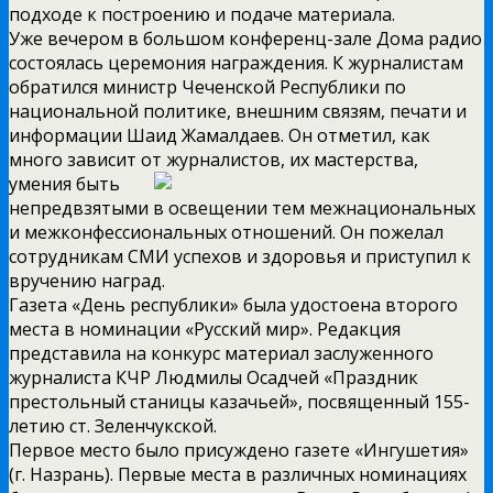
подходе к построению и подаче материала.
Уже вечером в большом конференц-зале Дома радио
состоялась церемония награждения. К журналистам
обратился министр Чеченской Республики по
национальной политике, внешним связям, печати и
информации Шаид Жамалдаев. Он отметил, как
много зависит от
журналистов, их мастерства,
умения быть
непредвзятыми в освещении тем межнациональных
и межконфессиональных отношений. Он пожелал
сотрудникам СМИ успехов и здоровья и приступил к
вручению наград.
Газета «День республики» была удостоена второго
места в номинации «Русский мир». Редакция
представила на конкурс материал заслуженного
журналиста КЧР Людмилы Осадчей «Праздник
престольный станицы казачьей», посвященный 155-
летию ст. Зеленчукской.
Первое место было присуждено газете «Ингушетия»
(г. Назрань). Первые места в различных номинациях