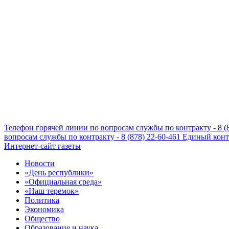
Телефон горячей линии по вопросам службы по контракту - 8 (
вопросам службы по контракту - 8 (878) 22-60-461
Единый конта
Интернет-сайт газеты
Новости
«День республики»
«Официальная среда»
«Наш теремок»
Политика
Экономика
Общество
Образование и наука