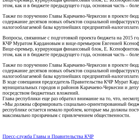
этом, как и в бюджете предыдущего года, основная часть – бол
Также по поручению Главы Карачаево-Черкесии в проекте бюдж
содержание десятков новых объектов социальной инфраструкту
налогооблагаемой базы крупнейших предприятий-налогоплате
Вопросы, связанные с подготовкой проекта бюджета на 2015 го
КЧР Муратом Кардановым и вице-премьером Евгенией Ксеноф
Вице-премьер, курирующая финансовый блок, Е. Ксенофонтова
этом, как и в бюджете предыдущего года, основная часть – бол
Также по поручению Главы Карачаево-Черкесии в проекте бюдж
содержание десятков новых объектов социальной инфраструкту
налогооблагаемой базы крупнейших предприятий-налогоплате
В ходе совещания председатель Правительства КЧР Мурат Карда
муниципальных городов и районов Карачаево-Черкесии и деп
посредством бюджетных вложений.
Глава республики еще раз обратил внимание на то, что, несм
«Мы должны сформировать социально-ориентированный бюджет 
республике остается немало проблем, которые мы должны пост
максимально прозрачным с привлечением общественности.
Пресс-служба Главы и Правительства КЧР