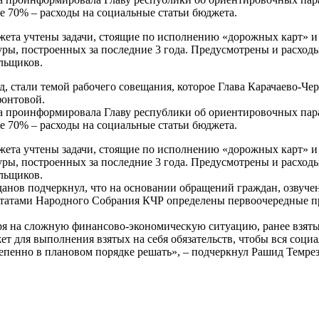
ее 70% – расходы на социальные статьи бюджета.
ета учтены задачи, стоящие по исполнению «дорожных карт» и 
ры, построенных за последние 3 года. Предусмотрены и расход
льщиков.
д, стали темой рабочего совещания, которое Глава Карачаево-Че
онтовой.
 проинформировала Главу республики об ориентировочных пара
ее 70% – расходы на социальные статьи бюджета.
ета учтены задачи, стоящие по исполнению «дорожных карт» и 
ры, построенных за последние 3 года. Предусмотрены и расход
льщиков.
нов подчеркнул, что на основании обращений граждан, озвученн
утатами Народного Собрания КЧР определены первоочередные п
отря на сложную финансово-экономическую ситуацию, ранее взят
для выполнения взятых на себя обязательств, чтобы вся социа
епенно в плановом порядке решать», – подчеркнул Рашид Темре