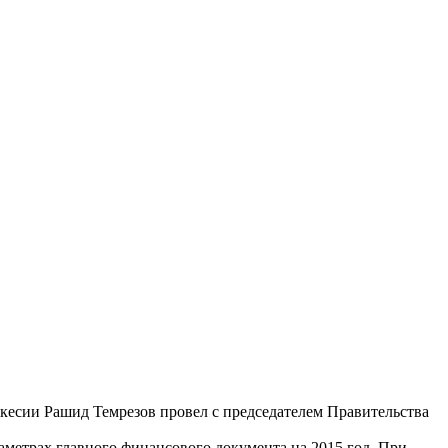
ркесии Рашид Темрезов провел с председателем Правительства
метрах главного финансового документа на 2015 год. При