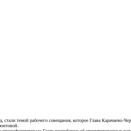
д, стали темой рабочего совещания, которое Глава Карачаево-Че
онтовой.
 проинформировала Главу республики об ориентировочных пара