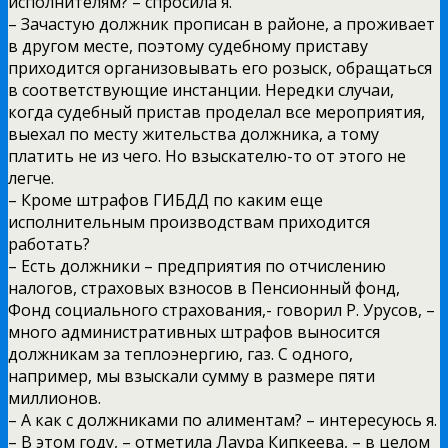
исполнителям? – спросила я.
– Зачастую должник прописан в районе, а проживает
в другом месте, поэтому судебному приставу
приходится организовывать его розыск, обращаться
в соответствующие инстанции. Нередки случаи,
когда судебный пристав проделал все мероприятия,
выехал по месту жительства должника, а тому
платить не из чего. Но взыскателю-то от этого не
легче.
– Кроме штрафов ГИБДД по каким еще
исполнительным производствам приходится
работать?
– Есть должники – предприятия по отчислению
налогов, страховых взносов в Пенсионный фонд,
Фонд социального страхования,- говорил Р. Урусов, –
много административных штрафов выносится
должникам за теплоэнергию, газ. С одного,
например, мы взыскали сумму в размере пяти
миллионов.
– А как с должниками по алиментам? – интересуюсь я.
– В этом году, – отметила Лаура Кипкеева, – в целом