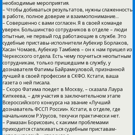
необходимые мероприятия.
– Чтобы добиваться результатов, нужны слаженность
в работе, полное доверие и взаимопонимание…
– Совершенно с вами согласен. Я в своей команде
уверен. Большинство сотрудников в отделе – люди
опытные, не первый год работающие в службе. Это
судебные приставы-исполнители Аубекир Борлаков,
Хасан Чомаев, Аубекир Тамбиев – он к нам пришел из
Черкесского отдела. Есть чему поучиться неопытным
сотрудникам, только пришедшим в службу, у
дознавателя Фатимы Байрамкуловой, признанной
лучшей в своей профессии в СКФО. Кстати, ваша
газета о ней писала.
– Скоро Фатима поедет в Москву, – сказала Лаура
Кипкеева, – для участия в заключительном этапе
Всероссийского конкурса на звание «Лучший
дознаватель ФССП России». Кстати, в отделе, где
начальником Р.Урусов, текучки практически нет.
– Рамазан Борисович, с какими проблемами
приходится сталкиваться судебным приставам-