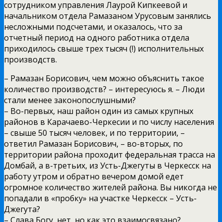
сотрудником управления Лаурой Кипкеевой и
начальником отдела Рамазаном Урусовым занялись
несложными подсчетами, и оказалось, что за
отчетный период на одного работника отдела
приходилось свыше трех тысяч (!) исполнительных
производств.
– Рамазан Борисович, чем можно объяснить такое
количество производств? – интересуюсь я. – Люди
стали менее законопослушными?
– Во-первых, наш район один из самых крупных
районов в Карачаево-Черкесии и по числу населения
– свыше 50 тысяч человек, и по территории, –
ответил Рамазан Борисович, – во-вторых, по
территории района проходит федеральная трасса на
Домбай, а в-третьих, из Усть-Джегуты в Черкесск на
работу утром и обратно вечером домой едет
огромное количество жителей района. Вы никогда не
попадали в «пробку» на участке Черкесск – Усть-
Джегута?
– Слава Богу, нет, но как это взаимосвязано?