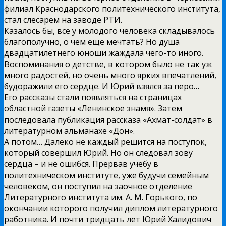
филиал Краснодарского политехнического института,
стал слесарем на заводе РТИ.
Казалось бы, все у молодого человека складывалось
благополучно, о чем еще мечтать? Но душа
двадцатилетнего юноши жаждала чего-то иного.
Воспоминания о детстве, в котором было не так уж
много радостей, но очень много ярких впечатлений,
будоражили его сердце. И Юрий взялся за перо…
Его рассказы стали появляться на страницах
областной газеты «Ленинское знамя». Затем
последовала публикация рассказа «Ахмат-солдат» в
литературном альманахе «Дон».
А потом… Далеко не каждый решится на поступок,
который совершил Юрий. Но он следовал зову
сердца – и не ошибся. Прервав учебу в
политехническом институте, уже будучи семейным
человеком, он поступил на заочное отделение
Литературного института им. А. М. Горького, по
окончании которого получил диплом литературного
работника. И почти тридцать лет Юрий Халидович