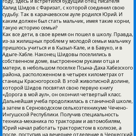
году, здесь и встретился будущий отец писателя
Халид Шидов с Фаризат, с которой соединил свою
судьбу. Так в карачаевском ауле родился Юрий. И
каким должен был стать мальчик, имея такие корни,
такую историю семьи?
Как все дети, в свое время он пошел в школу. Правда,
из-за жилищных проблем у молодой семьи мальчику
пришлось учиться и в Кызыл-Кале, и в Бавуко, и в
Адыге-Хабле. Наконец Шидовы поселились в
собственном доме, выстроенном руками отца и
матери, в небольшом поселке Псына-Даха Хабезского
района, расположенном в четырех километрах от
станицы Красногорской. В этой живописной долине,
которой Шидов посвятил свою первую книгу
«Дорога в мой аул», он окончил четвертый класс.
Дальнейшая учеба продолжилась в станичной школе,
а затем в Серноводском сельхозтехникуме Чечено-
Ингушской Республики. Получив специальность
техника-механика по тракторам и автомобилям,
Юрий начал работать трактористом в колхозе, а
после, поступив на вечернее отделение в Черкесский