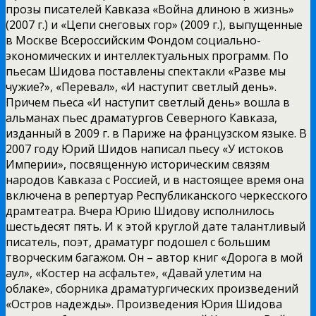
прозы писателей Кавказа «Война длиною в жизнь»
(2007 г.) и «Цепи снеговых гор» (2009 г.), выпущенные
в Москве Всероссийским Фондом социально-
экономических и интеллектуальных программ. По
пьесам Шидова поставлены спектакли «Разве мы
чужие?», «Перевал», «И наступит светлый день».
Причем пьеса «И наступит светлый день» вошла в
альманах пьес драматургов Северного Кавказа,
изданный в 2009 г. в Париже на французском языке. В
2007 году Юрий Шидов написал пьесу «У истоков
Империи», посвященную историческим связям
народов Кавказа с Россией, и в настоящее время она
включена в репертуар Республиканского черкесского
драмтеатра. Вчера Юрию Шидову исполнилось
шестьдесят пять. И к этой круглой дате талантливый
писатель, поэт, драматург подошел с большим
творческим багажом. Он – автор книг «Дорога в мой
аул», «Костер на асфальте», «Давай улетим на
облаке», сборника драматургических произведений
«Остров надежды». Произведения Юрия Шидова