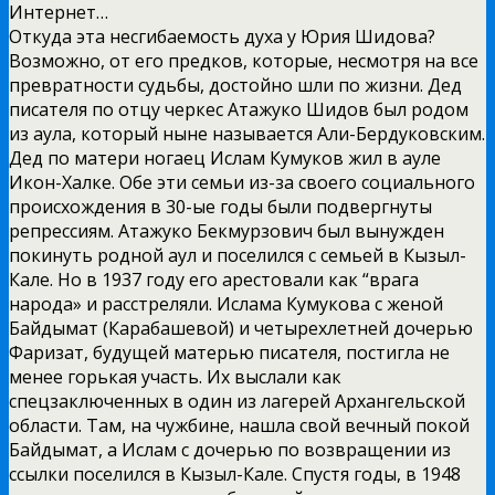
Интернет…
Откуда эта несгибаемость духа у Юрия Шидова?
Возможно, от его предков, которые, несмотря на все
превратности судьбы, достойно шли по жизни. Дед
писателя по отцу черкес Атажуко Шидов был родом
из аула, который ныне называется Али-Бердуковским.
Дед по матери ногаец Ислам Кумуков жил в ауле
Икон-Халке. Обе эти семьи из-за своего социального
происхождения в 30-ые годы были подвергнуты
репрессиям. Атажуко Бекмурзович был вынужден
покинуть родной аул и поселился с семьей в Кызыл-
Кале. Но в 1937 году его арестовали как “врага
народа» и расстреляли. Ислама Кумукова с женой
Байдымат (Карабашевой) и четырехлетней дочерью
Фаризат, будущей матерью писателя, постигла не
менее горькая участь. Их выслали как
спецзаключенных в один из лагерей Архангельской
области. Там, на чужбине, нашла свой вечный покой
Байдымат, а Ислам с дочерью по возвращении из
ссылки поселился в Кызыл-Кале. Спустя годы, в 1948