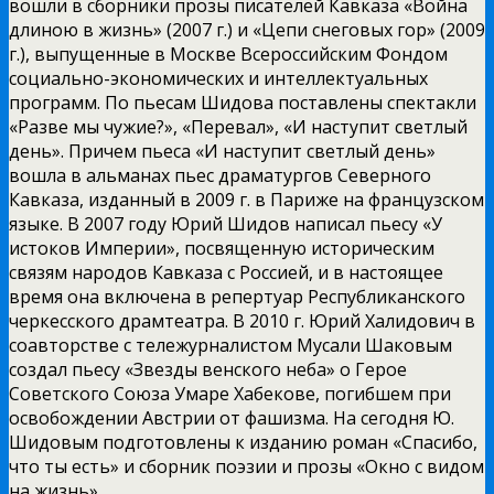
вошли в сборники прозы писателей Кавказа «Война
длиною в жизнь» (2007 г.) и «Цепи снеговых гор» (2009
г.), выпущенные в Москве Всероссийским Фондом
социально-экономических и интеллектуальных
программ. По пьесам Шидова поставлены спектакли
«Разве мы чужие?», «Перевал», «И наступит светлый
день». Причем пьеса «И наступит светлый день»
вошла в альманах пьес драматургов Северного
Кавказа, изданный в 2009 г. в Париже на французском
языке. В 2007 году Юрий Шидов написал пьесу «У
истоков Империи», посвященную историческим
связям народов Кавказа с Россией, и в настоящее
время она включена в репертуар Республиканского
черкесского драмтеатра. В 2010 г. Юрий Халидович в
соавторстве с тележурналистом Мусали Шаковым
создал пьесу «Звезды венского неба» о Герое
Советского Союза Умаре Хабекове, погибшем при
освобождении Австрии от фашизма. На сегодня Ю.
Шидовым подготовлены к изданию роман «Спасибо,
что ты есть» и сборник поэзии и прозы «Окно с видом
на жизнь».