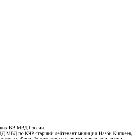
ащих ВВ МВД России.
ГИБДД МВД по КЧР старший лейтенант милиции Назби Кипкеев,
нского района. За мужество и героизм, проявленные при