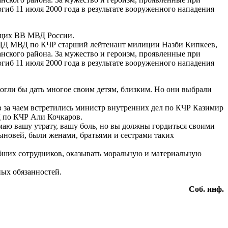
иб 11 июля 2000 года в результате вооруженного нападения
ащих ВВ МВД России.
ГИБДД МВД по КЧР старший лейтенант милиции Назби Кипкеев,
нского района. За мужество и героизм, проявленные при
иб 11 июля 2000 года в результате вооруженного нападения
огли бы дать многое своим детям, близким. Но они выбрали
в за чаем встретились министр внутренних дел по КЧР Казимир
Д по КЧР Али Кочкаров.
маю вашу утрату, вашу боль, но вы должны гордиться своими
сыновей, были женами, братьями и сестрами таких
гибших сотрудников, оказывать моральную и материальную
ых обязанностей.
Соб. инф.