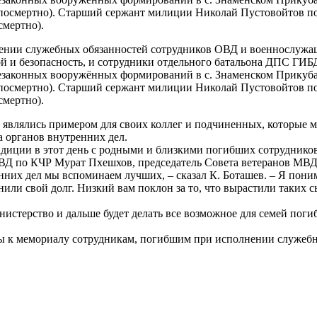
посмертно). Старший сержант милиции Николай Пустовойтов пог
смертно).
лнении служебных обязанностей сотрудников ОВД и военнослуж
окой и безопасность, и сотрудники отдельного батальона ДПС 
незаконных вооружённых формирований в с. Знаменском Прикуба
посмертно). Старший сержант милиции Николай Пустовойтов пог
смертно).
 являлись примером для своих коллег и подчиненных, которые м
 органов внутренних дел.
адиции в этот день с родными и близкими погибших сотруднико
МВД по КЧР Мурат Пхешхов, председатель Совета ветеранов МВ
нних дел мы вспоминаем лучших, – сказал К. Боташев. – Я пони
или свой долг. Низкий вам поклон за то, что вырастили таких 
инистерство и дальше будет делать все возможное для семей по
ы к мемориалу сотрудникам, погибшим при исполнении служебн