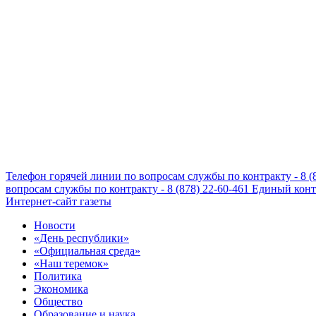
Телефон горячей линии по вопросам службы по контракту - 8 (
вопросам службы по контракту - 8 (878) 22-60-461
Единый конта
Интернет-сайт газеты
Новости
«День республики»
«Официальная среда»
«Наш теремок»
Политика
Экономика
Общество
Образование и наука