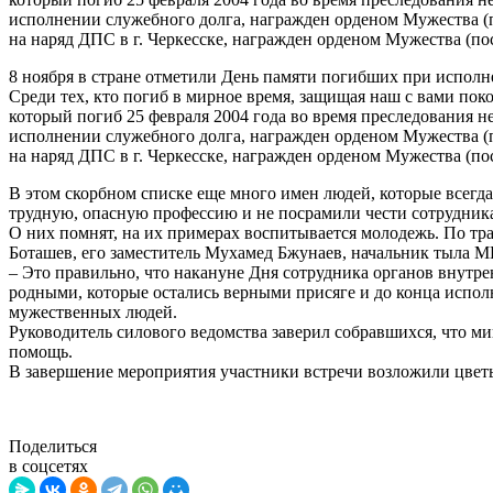
исполнении служебного долга, награжден орденом Мужества (
на наряд ДПС в г. Черкесске, награжден орденом Мужества (по
8 ноября в стране отметили День памяти погибших при испо
Среди тех, кто погиб в мирное время, защищая наш с вами п
который погиб 25 февраля 2004 года во время преследования 
исполнении служебного долга, награжден орденом Мужества (
на наряд ДПС в г. Черкесске, награжден орденом Мужества (по
В этом скорбном списке еще много имен людей, которые всегда
трудную, опасную профессию и не посрамили чести сотрудника
О них помнят, на их примерах воспитывается молодежь. По тр
Боташев, его заместитель Мухамед Бжунаев, начальник тыла 
– Это правильно, что накануне Дня сотрудника органов внутре
родными, которые остались верными присяге и до конца исполн
мужественных людей.
Руководитель силового ведомства заверил собравшихся, что м
помощь.
В завершение мероприятия участники встречи возложили цвет
Поделиться
в соцсетях