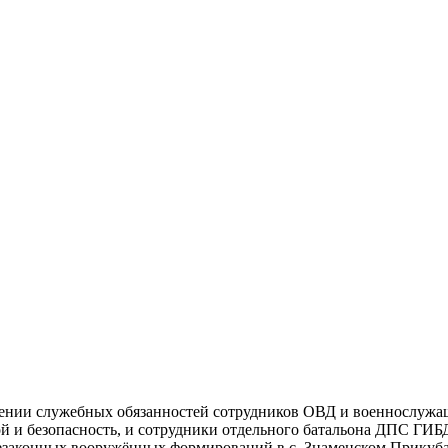
лнении служебных обязанностей сотрудников ОВД и военнослуж
окой и безопасность, и сотрудники отдельного батальона ДПС 
незаконных вооружённых формирований в с. Знаменском Прикуба