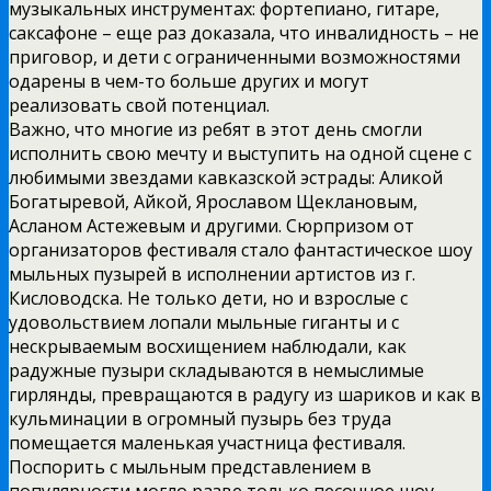
музыкальных инструментах: фортепиано, гитаре,
саксафоне – еще раз доказала, что инвалидность – не
приговор, и дети с ограниченными возможностями
одарены в чем-то больше других и могут
реализовать свой потенциал.
Важно, что многие из ребят в этот день смогли
исполнить свою мечту и выступить на одной сцене с
любимыми звездами кавказской эстрады: Аликой
Богатыревой, Айкой, Ярославом Щеклановым,
Асланом Астежевым и другими. Сюрпризом от
организаторов фестиваля стало фантастическое шоу
мыльных пузырей в исполнении артистов из г.
Кисловодска. Не только дети, но и взрослые с
удовольствием лопали мыльные гиганты и с
нескрываемым восхищением наблюдали, как
радужные пузыри складываются в немыслимые
гирлянды, превращаются в радугу из шариков и как в
кульминации в огромный пузырь без труда
помещается маленькая участница фестиваля.
Поспорить с мыльным представлением в
популярности могло разве только песочное шоу.