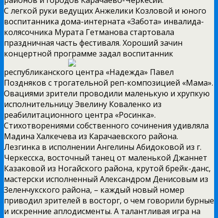
С легкой руки ведущих Анжелики Козловой и юного
воспитанника дома-интерната «Забота» инвалида-
колясочника Мурата Гетманова стартовала
праздничная часть фестиваля. Хороший зачин
концертной программе задал
воспитанник
республиканского центра «Надежда» Павел
Поздняков с трогательной реп-композицией «Мама».
Овациями зрители проводили маленькую и хрупкую
исполнительницу Эвелину Коваленко из
реабилитационного центра «Росинка».
Стихотворениями собственного сочинения удивляла
Мадина Халкечева из Карачаевского района.
Лезгинка в исполнении Ангелины Абидоковой из г.
Черкесска, восточный танец от маленькой Джаннет
Казаковой из Ногайского района, крутой брейк-данс,
мастерски исполненный Александром Денисовым из
Зеленчукского района, – каждый новый номер
приводил зрителей в восторг, о чем говорили бурные
и искренние аплодисменты. А талантливая игра на