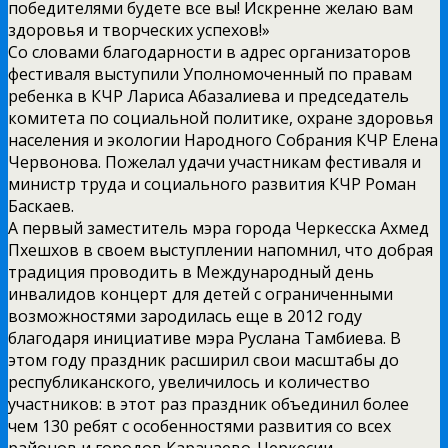
победителями будете все вы! Искренне желаю вам
здоровья и творческих успехов!»
Со словами благодарности в адрес организаторов
фестиваля выступили Уполномоченный по правам
ребенка в КЧР Лариса Абазалиева и председатель
комитета по социальной политике, охране здоровья
населения и экологии Народного Собрания КЧР Елена
Червонова. Пожелал удачи участникам фестиваля и
министр труда и социального развития КЧР Роман
Баскаев.
А первый заместитель мэра города Черкесска Ахмед
Пхешхов в своем выступлении напомнил, что добрая
традиция проводить в Международный день
инвалидов концерт для детей с ограниченными
возможностями зародилась еще в 2012 году
благодаря инициативе мэра Руслана Тамбиева. В
этом году праздник расширил свои масштабы до
республиканского, увеличилось и количество
участников: в этот раз праздник объединил более
чем 130 ребят с особенностями развития со всех
районов и городов Карачаево-Черкесии.