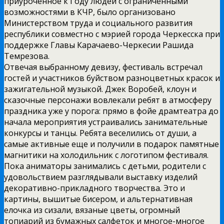
приуроченное к Году людей с ограниченными
возможностями в КЧР, было организовано
Министерством труда и социального развития
республики совместно с мэрией города Черкесска при
поддержке Главы Карачаево-Черкесии Рашида
Темрезова.
Отвечая выбранному девизу, фестиваль встречал
гостей и участников буйством разноцветных красок и
зажигательной музыкой. Джек Воробей, клоун и
сказочные персонажи вовлекали ребят в атмосферу
праздника уже у порога: прямо в фойе драмтеатра до
начала мероприятия устраивались занимательные
конкурсы и танцы. Ребята веселились от души, а
самые активные еще и получили в подарок памятные
магнитики на холодильник с логотипом фестиваля.
Пока аниматоры занимались с детьми, родители с
удовольствием разглядывали выставку изделий
декоративно-прикладного творчества. Это и
картины, вышитые бисером, и альтернативная
елочка из сизали, вязаные цветы, огромный
топиарий из бумажных салфеток и многое-многое