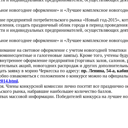
ьное новогоднее оформление» и «Лучшее комплексное новогодн
ние предприятий потребительского рынка «Новый год-2015», ко
еления, создать праздничный облик города в период проведения
ти и индивидуальных предпринимателей, осуществляющих деяте
ьное новогоднее оформление» и «Лучшее комплексное новогодн
нимание на световое оформление с учетом новогодней тематики 
люминесцентные и галогеновые лампы). Кроме того, учтены буду
нутреннее оформление предприятия (торговых залов, салонов, ра
ительных акций, новогодних распродаж и других дополнительны
дать заявку в мэрию Черкесска по адресу:
пр. Ленина, 54-а, каб
дробно ознакомиться с положением о конкурсе можно на официал
2014.html
.
кабря. Члены конкурсной комиссии лично посетят все праздничн
ского рынка, набравшие наибольшее количество баллов.
ствах массовой информации. Победителей конкурса на лучшее н