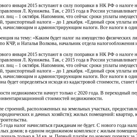
первого января 2015 вступают в силу поправки в НК РФ о налоге
 управления Л. Кунижева. Так, с 2015 года в России устанавлива
их лиц – 1 октября. Напомним, что сейчас сроки уплаты имущес
ый, транспортный налоги – до 1 декабря. «Единый срок уплаты 
м, начисляющим и администрирующим налоги. Все налоги в один 
енция на тему: «Каким будет налог на имущество физических ли
по КЧР, и Наталья Волкова, начальник отдела налогообложения
первого января 2015 вступают в силу поправки в НК РФ о налоге
 управления Л. Кунижева. Так, с 2015 года в России устанавлива
их лиц – 1 октября. Напомним, что сейчас сроки уплаты имущес
ый, транспортный налоги – до 1 декабря. «Единый срок уплаты 
м, начисляющим и администрирующим налоги. Все налоги в один 
 она будет определяться исходя из кадастровой стоимости, стан
сти недвижимости начнут только с 2020 года. В переходный пери
с инвентаризационной стоимостей недвижимости.
сле строений, расположенных на земельных участках, предостав
ороднических и дачных хозяйств); жилых помещений: квартир, 
роительства.
5 года налог начисляться гражданам не будет. С нового года нал
ля жилых домов; в едином недвижимом комплексе с жилым помеще
 площадь только в 34 кв. м. Первый платёж по новому порядку за 