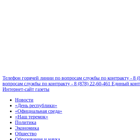
Телефон горячей линии по вопросам службы по контракту - 8 (
вопросам службы по контракту - 8 (878) 22-60-461
Единый конта
Интернет-сайт газеты
Новости
«День республики»
«Официальная среда»
«Наш теремок»
Политика
Экономика
Общество
Образование и наука