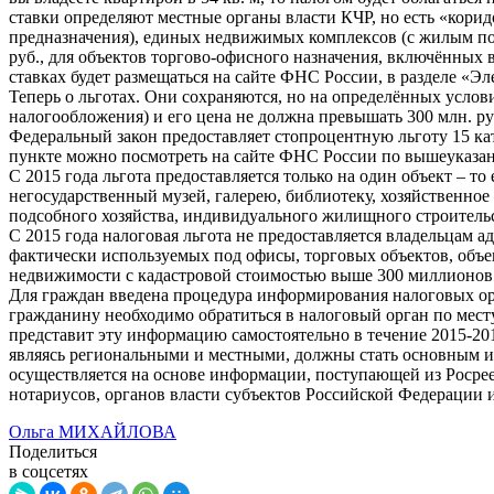
ставки определяют местные органы власти КЧР, но есть «корид
предназначения), единых недвижимых комплексов (с жилым пом
руб., для объектов торгово-офисного назначения, включённых
ставках будет размещаться на сайте ФНС России, в разделе «Э
Теперь о льготах. Они сохраняются, но на определённых усло
налогообложения) и его цена не должна превышать 300 млн. ру
Федеральный закон предоставляет стопроцентную льготу 15 ка
пункте можно посмотреть на сайте ФНС России по вышеуказан
С 2015 года льгота предоставляется только на один объект – то
негосударственный музей, галерею, библиотеку, хозяйственное
подсобного хозяйства, индивидуального жилищного строительс
С 2015 года налоговая льгота не предоставляется владельцам
фактически используемых под офисы, торговых объектов, объек
недвижимости с кадастровой стоимостью выше 300 миллионов
Для граждан введена процедура информирования налоговых орг
гражданину необходимо обратиться в налоговый орган по мест
представит эту информацию самостоятельно в течение 2015-20
являясь региональными и местными, должны стать основным 
осуществляется на основе информации, поступающей из Росрее
нотариусов, органов власти субъектов Российской Федерации 
Ольга МИХАЙЛОВА
Поделиться
в соцсетях