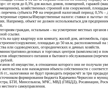
ор»: от нуля до 0,3% для жилых домов, помещений, гаражей (ма
ещением), хозяйственных строений или сооружений, площадью до
 в перечень субъекта РФ на очередной налоговый период; 0,5% 
лектронные сервисы/Имущественные налоги: ставки и льготы» по 
виях. Например, объект не должен использоваться для предприн
б.
тегориям граждан, остальным – на усмотрение местных органов 
ной ссылке.
 есть на одну квартиру или комнату, жилой дом, автомобиль, гар
 строение/сооружение, площадью до 50 кв.м, расположенный на 
тва или садоводческих, огороднических и дачных хозяйств.
 административно-деловых и торговых центров (комплексов) и 
тов общественного питания и бытового обслуживания (перечень 
 рублей.
анов об имуществе, в отношении которого они не получали уве
у жительства или нахождения объекта собственности с соответ
16 гг., налоговики не будут проводить перерасчёт за три пред
источником формирования бюджета Карачаево-Черкесии и муни
стра, БТИ, Минсельхоза, МЧС, МВД (ГИБДД), Росавиации, Росмо
и местного самоуправления.