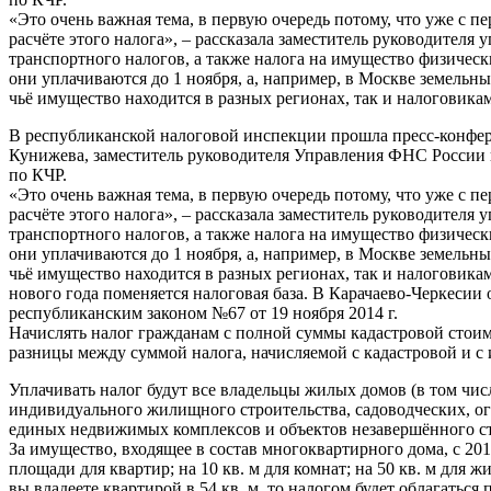
«Это очень важная тема, в первую очередь потому, что уже с 
расчёте этого налога», – рассказала заместитель руководителя
транспортного налогов, а также налога на имущество физическ
они уплачиваются до 1 ноября, а, например, в Москве земельн
чьё имущество находится в разных регионах, так и налоговика
В республиканской налоговой инспекции прошла пресс-конфер
Кунижева, заместитель руководителя Управления ФНС России 
по КЧР.
«Это очень важная тема, в первую очередь потому, что уже с 
расчёте этого налога», – рассказала заместитель руководителя
транспортного налогов, а также налога на имущество физическ
они уплачиваются до 1 ноября, а, например, в Москве земельн
чьё имущество находится в разных регионах, так и налоговика
нового года поменяется налоговая база. В Карачаево-Черкесии
республиканским законом №67 от 19 ноября 2014 г.
Начислять налог гражданам с полной суммы кадастровой стоимо
разницы между суммой налога, начисляемой с кадастровой и 
Уплачивать налог будут все владельцы жилых домов (в том чи
индивидуального жилищного строительства, садоводческих, ог
единых недвижимых комплексов и объектов незавершённого ст
За имущество, входящее в состав многоквартирного дома, с 201
площади для квартир; на 10 кв. м для комнат; на 50 кв. м д
вы владеете квартирой в 54 кв. м, то налогом будет облагаться