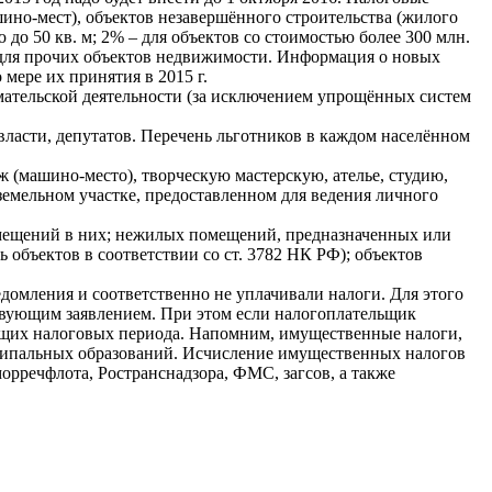
шино-мест), объектов незавершённого строительства (жилого
 50 кв. м; 2% – для объектов со стоимостью более 300 млн.
– для прочих объектов недвижимости. Информация о новых
мере их принятия в 2015 г.
имательской деятельности (за исключением упрощённых систем
власти, депутатов. Перечень льготников в каждом населённом
аж (машино-место), творческую мастерскую, ателье, студию,
земельном участке, предоставленном для ведения личного
помещений в них; нежилых помещений, предназначенных или
объектов в соответствии со ст. 3782 НК РФ); объектов
домления и соответственно не уплачивали налоги. Для этого
ствующим заявлением. При этом если налогоплательщик
ыдущих налоговых периода. Напомним, имущественные налоги,
ципальных образований. Исчисление имущественных налогов
рречфлота, Ространснадзора, ФМС, загсов, а также