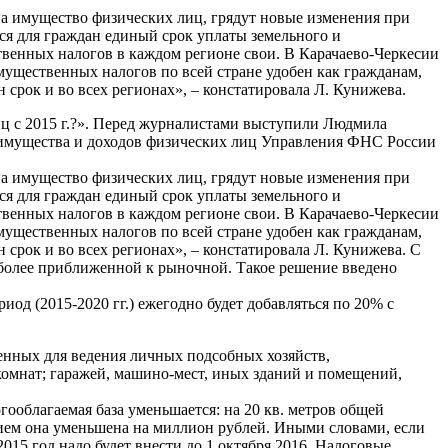
 на имущество физических лиц, грядут новые изменения при
ется для граждан единый срок уплаты земельного и
твенных налогов в каждом регионе свои. В Карачаево-Черкесии
имущественных налогов по всей стране удобен как гражданам,
срок и во всех регионах», – констатировала Л. Кунижева.
ц c 2015 г.?». Перед журналистами выступили Людмила
 имущества и доходов физических лиц Управления ФНС России
 на имущество физических лиц, грядут новые изменения при
ется для граждан единый срок уплаты земельного и
твенных налогов в каждом регионе свои. В Карачаево-Черкесии
имущественных налогов по всей стране удобен как гражданам,
срок и во всех регионах», – констатировала Л. Кунижева. С
ет более приближенной к рыночной. Такое решение введено
од (2015-2020 гг.) ежегодно будет добавляться по 20% с
ленных для ведения личных подсобных хозяйств,
комнат; гаражей, машино-мест, иных зданий и помещений,
огооблагаемая база уменьшается: на 20 кв. метров общей
нием она уменьшена на миллион рублей. Иными словами, если
2015 год надо будет внести до 1 октября 2016. Налоговые