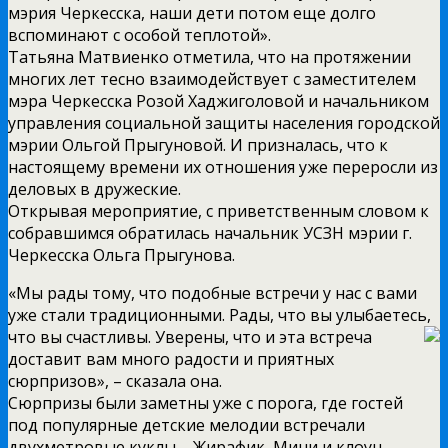
мэрия Черкесска, наши дети потом еще долго
вспоминают с особой теплотой».
Татьяна Матвиенко отметила, что на протяжении
многих лет тесно взаимодействует с заместителем
мэра Черкесска Розой Хаджиголовой и начальником
управления социальной защиты населения городской
мэрии Ольгой Прыгуновой. И призналась, что к
настоящему времени их отношения уже переросли из
деловых в дружеские.
Открывая мероприятие, с приветственным словом к
собравшимся обратилась начальник УСЗН мэрии г.
Черкесска Ольга Прыгунова.
«Мы рады тому, что подобные встречи у нас с вами
уже стали традиционными. Рады, что вы улыбаетесь,
что вы
счастливы. Уверены, что и эта встреча
доставит вам много радости и приятных
сюрпризов», – сказала она.
Сюрпризы были заметны уже с порога, где гостей
под популярные детские мелодии встречали
двухметровые куклы – Жирафик, Мини и клоун