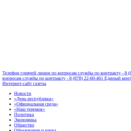
Телефон горячей линии по вопросам службы по контракту - 8 (
вопросам службы по контракту - 8 (878) 22-60-461
Единый конта
Интернет-сайт газеты
Новости
«День республики»
«Официальная среда»
«Наш теремок»
Политика
Экономика
Общество
Образование и наука