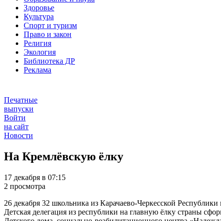
Здоровье
Культура
Спорт и туризм
Право и закон
Религия
Экология
Библиотека ДР
Реклама
Печатные
выпуски
Войти
на сайт
Новости
На Кремлёвскую ёлку
17 декабря в 07:15
2 просмотра
26 декабря 32 школьника из Карачаево-Черкесской Республики в
Детская делегация из республики на главную ёлку страны сфо
Детского дома, социально-реабилитационного центра «Надежда