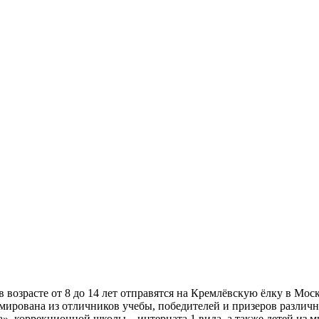
 возрасте от 8 до 14 лет отправятся на Кремлёвскую ёлку в Моск
рмирована из отличников учебы, победителей и призеров различ
», коррекционной школы – интерната 1 вида, а также детей из 