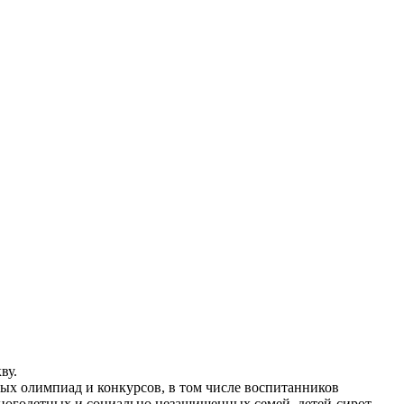
ву.
ных олимпиад и конкурсов, в том числе воспитанников
многодетных и социально незащищенных семей, детей-сирот.