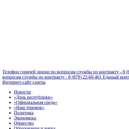
Телефон горячей линии по вопросам службы по контракту - 8 (
вопросам службы по контракту - 8 (878) 22-60-461
Единый конта
Интернет-сайт газеты
Новости
«День республики»
«Официальная среда»
«Наш теремок»
Политика
Экономика
Общество
Образование и наука