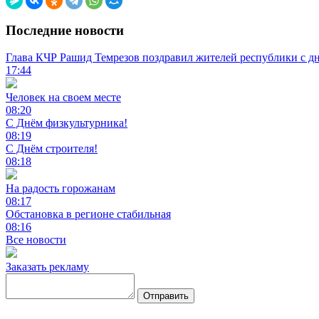
Последние новости
Глава КЧР Рашид Темрезов поздравил жителей республики с д
17:44
Человек на своем месте
08:20
С Днём физкультурника!
08:19
С Днём строителя!
08:18
На радость горожанам
08:17
Обстановка в регионе стабильная
08:16
Все новости
Заказать рекламу
Отправить