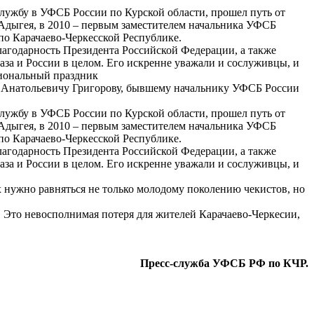
 службу в УФСБ России по Курской области, прошел путь от
Адыгея, в 2010 – первым заместителем начальника УФСБ
по Карачаево-Черкесской Республике.
лагодарность Президента Российской Федерации, а также
за и России в целом. Его искренне уважали и сослуживцы, и
сиональный праздник
ю Анатольевичу Григорову, бывшему начальнику УФСБ России
 службу в УФСБ России по Курской области, прошел путь от
Адыгея, в 2010 – первым заместителем начальника УФСБ
по Карачаево-Черкесской Республике.
лагодарность Президента Российской Федерации, а также
за и России в целом. Его искренне уважали и сослуживцы, и
х нужно равняться не только молодому поколению чекистов, но
ы. Это невосполнимая потеря для жителей Карачаево-Черкесии,
Пресс-служба УФСБ РФ по КЧР.