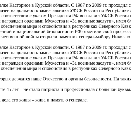
елке Касторное в Курской области. С 1987 по 2009 гг. проходил
начен на должность замначальника УФСБ России по Республике 
в соответствии с указом Президента РФ возглавил УФСБ России 
 награжден орденами Мужества и «За военные заслуги», имел б
обеспечения мира и спокойствия в республиках Северного Кавка
твенной и национальной безопасности РФ отметили свой профес
Отечественной войны открыли памятник генерал-майору Никола
елке Касторное в Курской области. С 1987 по 2009 гг. проходил
начен на должность замначальника УФСБ России по Республике 
в соответствии с указом Президента РФ возглавил УФСБ России 
 награжден орденами Мужества и «За военные заслуги», имел б
обеспечения мира и спокойствия в республиках Северного Кавка
торых держатся наше Отечество и органы безопасности. На таки
сте 45 лет – не стало патриота и профессионала с большой букв
 дела его живы – жива и память о генерале.