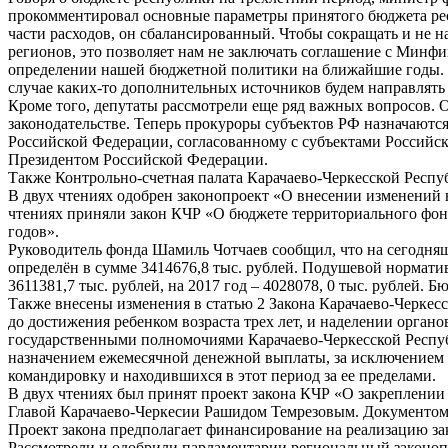
прокомментировал основные параметры принятого бюджета рес
части расходов, он сбалансированный. Чтобы сокращать и не
регионов, это позволяет нам не заключать соглашение с Минф
определении нашей бюджетной политики на ближайшие годы. Бю
случае каких-то дополнительных источников будем направлять ср
Кроме того, депутаты рассмотрели еще ряд важных вопросов.
законодательстве. Теперь прокуроры субъектов РФ назначаютс
Российской Федерации, согласованному с субъектами Российс
Президентом Российской Федерации.
Также Контрольно-счетная палата Карачаево-Черкесской Респу
В двух чтениях одобрен законопроект «О внесении изменений в
чтениях приняли закон КЧР «О бюджете территориального фонд
годов».
Руководитель фонда Шамиль Чотчаев сообщил, что на сегодняшн
определён в сумме 3414676,8 тыс. рублей. Подушевой норматив
3611381,7 тыс. рублей, на 2017 год – 4028078, 0 тыс. рублей.
Также внесены изменения в статью 2 Закона Карачаево-Черкес
до достижения ребенком возраста трех лет, и наделении орга
государственными полномочиями Карачаево-Черкесской Республ
назначением ежемесячной денежной выплаты, за исключением 
командировку и находившихся в этот период за ее пределами.
В двух чтениях был принят проект закона КЧР «О закреплении
Главой Карачаево-Черкесии Рашидом Темрезовым. Документом п
Проект закона предполагает финансирование на реализацию за
Рассмотрели и одобрили парламентарии региональный законоп