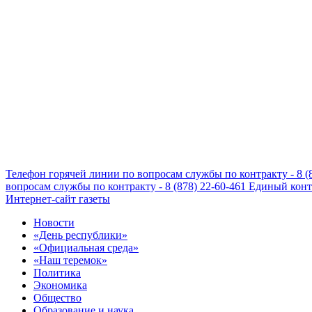
Телефон горячей линии по вопросам службы по контракту - 8 (
вопросам службы по контракту - 8 (878) 22-60-461
Единый конта
Интернет-сайт газеты
Новости
«День республики»
«Официальная среда»
«Наш теремок»
Политика
Экономика
Общество
Образование и наука