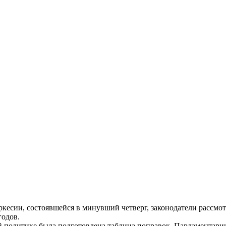
кесии, состоявшейся в минувший четверг, законодатели рассмот
годов.
й политике была подготовлена таблица поправок. Парламентари