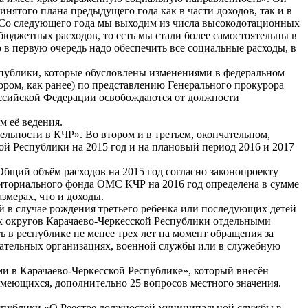
того плана предыдущего года как в части доходов, так и в
. Со следующего года мы выходим из числа высокодотационных
юджетных расходов, то есть мы стали более самостоятельны в
в первую очередь надо обеспечить все социальные расходы, в
спублики, которые обусловлены изменениями в федеральном
ром, как ранее) по представлению Генерального прокурора
оссийской Федерации освобождаются от должности
м её ведения.
льности в КЧР». Во втором и в третьем, окончательном,
й Республики на 2015 год и на плановый период 2016 и 2017
Общий объём расходов на 2015 год согласно законопроекту
рриториального фонда ОМС КЧР на 2016 год определена в сумме
змерах, что и доходы.
й в случае рождения третьего ребенка или последующих детей
их округов Карачаево-Черкесской Республики отдельными
в республике не менее трех лет на момент обращения за
вательных организациях, военной службы или в служебную
ми в Карачаево-Черкесской Республике», который внесён
меющихся, дополнительно 25 вопросов местного значения.
еспублики «О Реестре должностей муниципальной службы в