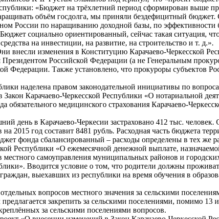
публики: «Бюджет на трёхлетний период сформирован выше приня
 наращивать объём госдолга, мы приняли бездефицитный бюджет
ином России по наращиванию доходной базы, по эффективности б
джет социально ориентированный, сейчас такая ситуация, что 
едства на инвестиции, на развитие, на строительство и т. д.».
 Они внесли изменения в Конституцию Карачаево-Черкесской Ре
я Президентом Российской Федерации (а не Генеральным прокуро
кой Федерации. Также установлено, что прокуроры субъектов Р
блики наделена правом законодательной инициативы по вопроса
 Закон Карачаево-Черкесской Республики «О нотариальной деяте
а обязательного медицинского страхования Карачаево-Черкесско
ий день в Карачаево-Черкесии застраховано 412 тыс. человек. 
 на 2015 год составит 8481 рубль. Расходная часть бюджета те
 Бюджет фонда сбалансированный – расходы определены в тех же ра
ской Республики «О ежемесячной денежной выплате, назначаемо
нов местного самоуправления муниципальных районов и городск
ики». Вводится условие о том, что родители должны проживать 
граждан, выехавших из республики на время обучения в образо
 отдельных вопросов местного значения за сельскими поселения
редлагается закрепить за сельскими поселениями, помимо 13 и
креплённых за сельскими поселениями вопросов.
роект «О внесении изменений в Закон Карачаево-Черкесской Р