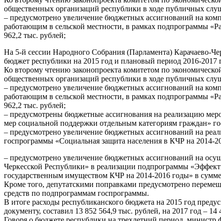
общественных организаций республики в ходе публичных слуша
– предусмотрено увеличение бюджетных ассигнований на ком
работающим в сельской местности, в рамках подпрограммы «Ра
962,2 тыс. рублей;
На 5-й сессии Народного Собрания (Парламента) Карачаево-Чер
бюджет республики на 2015 год и плановый период 2016-2017 
Ко второму чтению законопроекта комитетом по экономическо
общественных организаций республики в ходе публичных слуша
– предусмотрено увеличение бюджетных ассигнований на ком
работающим в сельской местности, в рамках подпрограммы «Ра
962,2 тыс. рублей;
– предусмотрены бюджетные ассигнования на реализацию меро
мер социальной поддержки отдельным категориям граждан» гос
– предусмотрено увеличение бюджетных ассигнований на реал
госпрограммы «Социальная защита населения в КЧР на 2014-202
– предусмотрено увеличение бюджетных ассигнований на осущ
Черкесской Республики» в реализации подпрограммы «Эффек
государственным имуществом КЧР на 2014-2016 годы» в сумме 
Кроме того, депутатскими поправками предусмотрено перемещ
средств по подпрограммам госпрограммы.
В итоге расходы республиканского бюджета на 2015 год предус
документу, составил 13 852 564,9 тыс. рублей, на 2017 год – 1
Говоря о бюджете республики на трехлетний период, министр