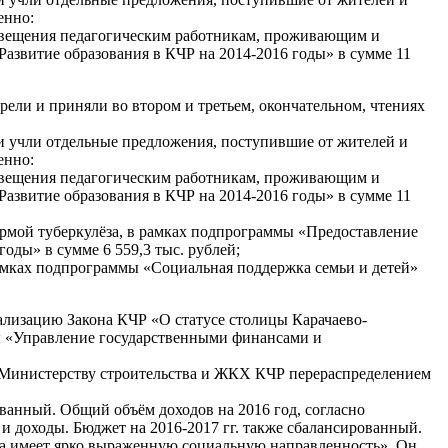
енно:
свещения педагогическим работникам, проживающим и
азвитие образования в КЧР на 2014-2016 годы» в сумме 11
рели и приняли во втором и третьем, окончательном, чтениях
и учли отдельные предложения, поступившие от жителей и
енно:
свещения педагогическим работникам, проживающим и
азвитие образования в КЧР на 2014-2016 годы» в сумме 11
рмой туберкулёза, в рамках подпрограммы «Предоставление
ды» в сумме 6 559,3 тыс. рублей;
амках подпрограммы «Социальная поддержка семьи и детей»
лизацию Закона КЧР «О статусе столицы Карачаево-
 «Управление государственными финансами и
о Министерству строительства и ЖКХ КЧР перераспределением
ованный. Общий объём доходов на 2016 год, согласно
то и доходы. Бюджет на 2016-2017 гг. также сбалансированный.
та имеет ярко выраженную социальную направленность». Он