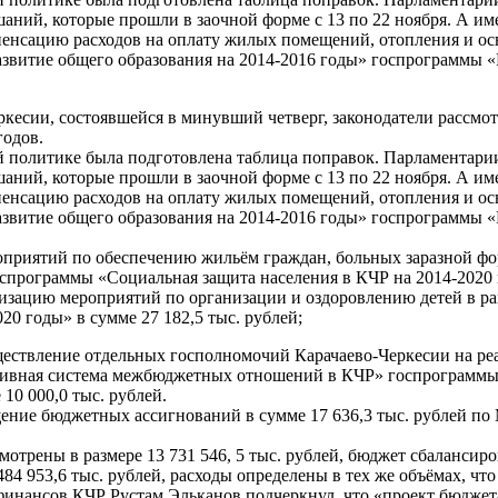
ний, которые прошли в заочной форме с 13 по 22 ноября. А им
пенсацию расходов на оплату жилых помещений, отопления и о
звитие общего образования на 2014-2016 годы» госпрограммы «Р
кесии, состоявшейся в минувший четверг, законодатели рассмот
годов.
й политике была подготовлена таблица поправок. Парламентари
ний, которые прошли в заочной форме с 13 по 22 ноября. А им
пенсацию расходов на оплату жилых помещений, отопления и о
звитие общего образования на 2014-2016 годы» госпрограммы «Р
приятий по обеспечению жильём граждан, больных заразной фо
программы «Социальная защита населения в КЧР на 2014-2020 го
изацию мероприятий по организации и оздоровлению детей в р
0 годы» в сумме 27 182,5 тыс. рублей;
ествление отдельных госполномочий Карачаево-Черкесии на реа
тивная система межбюджетных отношений в КЧР» госпрограммы
10 000,0 тыс. рублей.
ение бюджетных ассигнований в сумме 17 636,3 тыс. рублей п
мотрены в размере 13 731 546, 5 тыс. рублей, бюджет сбалансир
4 484 953,6 тыс. рублей, расходы определены в тех же объёмах, ч
 финансов КЧР Рустам Эльканов подчеркнул, что «проект бюдже