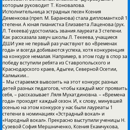
которым руководит Т. Коновалова.
Исполнительница эстрадных песен Ксения
Деменкова (преп. М. Баранова) стала дипломанткой 1
степени. А юная пианистка Елизавета Лаценова (рук.
Л. Текеева) удостоилась звания лауреата 3 степени.
Как рассказала завуч школы Л. Текеева, учащиеся
ДШИ уже не первый раз участвуют во «Временах
года» и всегда добиваются успеха, хотя конкуренция
на конкурсе немалая. Например, в этом году в спор за
победу вступили ребята из Ставропольского и
Краснодарского краев, Адыгеи, Северной Осетии,
Калмыкии…
– Мы стараемся вывозить на этот конкурс разных
детей разных педагогов, чтобы каждый мог проявить
себя, – рассказывает Ляля Мухатдиновна. – «Времена
года» проходят каждый сезон. И, к слову, минувшей
осенью на этом конкурсе у нас были лауреаты 1
степени в номинациях «Эстрадный вокал» и
«Народный вокал». Прекрасно выступили ученицы Н.
Сузевой София Мершниченко, Ксения Екамчукова,