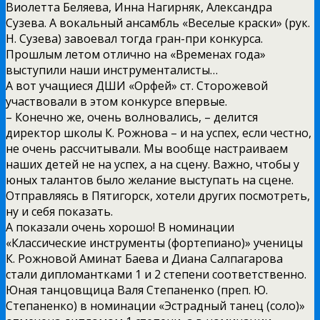
Виолетта Беляева, Инна Нагирняк, Александра
Сузева. А вокальный ансамбль «Веселые краски» (рук.
Н. Сузева) завоевал тогда гран-при конкурса.
Прошлым летом отлично на «Временах года»
выступили наши инструменталисты…
А вот учащиеся ДШИ «Орфей» ст. Сторожевой
участвовали в этом конкурсе впервые.
– Конечно же, очень волновались, – делится
директор школы К. Рожнова – и на успех, если честно,
не очень рассчитывали. Мы вообще настраиваем
наших детей не на успех, а на сцену. Важно, чтобы у
юных талантов было желание выступать на сцене.
Отправляясь в Пятигорск, хотели других посмотреть,
ну и себя показать.
А показали очень хорошо! В номинации
«Классические инструменты (фортепиано)» ученицы
К. Рожновой Аминат Баева и Диана Салпагарова
стали дипломантками 1 и 2 степени соответственно.
Юная танцовщица Валя Степаненко (преп. Ю.
Степаненко) в номинации «Эстрадный танец (соло)»