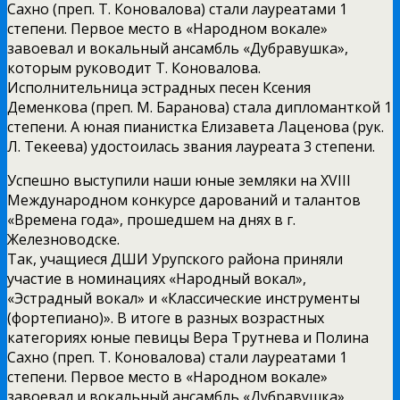
Сахно (преп. Т. Коновалова) стали лауреатами 1
степени. Первое место в «Народном вокале»
завоевал и вокальный ансамбль «Дубравушка»,
которым руководит Т. Коновалова.
Исполнительница эстрадных песен Ксения
Деменкова (преп. М. Баранова) стала дипломанткой 1
степени. А юная пианистка Елизавета Лаценова (рук.
Л. Текеева) удостоилась звания лауреата 3 степени.
Успешно выступили наши юные земляки на XVIII
Международном конкурсе дарований и талантов
«Времена года», прошедшем на днях в г.
Железноводске.
Так, учащиеся ДШИ Урупского района приняли
участие в номинациях «Народный вокал»,
«Эстрадный вокал» и «Классические инструменты
(фортепиано)». В итоге в разных возрастных
категориях юные певицы Вера Трутнева и Полина
Сахно (преп. Т. Коновалова) стали лауреатами 1
степени. Первое место в «Народном вокале»
завоевал и вокальный ансамбль «Дубравушка»,