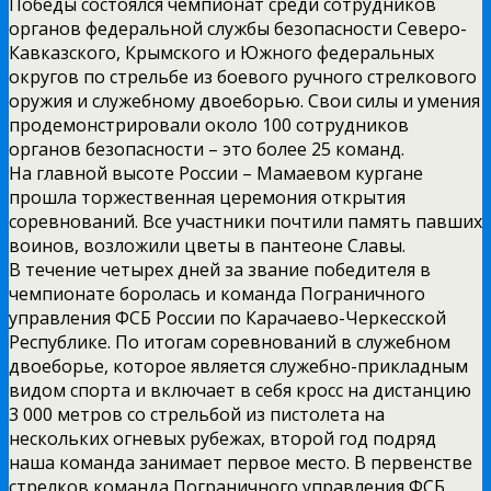
Победы состоялся чемпионат среди сотрудников
органов федеральной службы безопасности Северо-
Кавказского, Крымского и Южного федеральных
округов по стрельбе из боевого ручного стрелкового
оружия и служебному двоеборью. Свои силы и умения
продемонстрировали около 100 сотрудников
органов безопасности – это более 25 команд.
На главной высоте России – Мамаевом кургане
прошла торжественная церемония открытия
соревнований. Все участники почтили память павших
воинов, возложили цветы в пантеоне Славы.
В течение четырех дней за звание победителя в
чемпионате боролась и команда Пограничного
управления ФСБ России по Карачаево-Черкесской
Республике. По итогам соревнований в служебном
двоеборье, которое является служебно-прикладным
видом спорта и включает в себя кросс на дистанцию
3 000 метров со стрельбой из пистолета на
нескольких огневых рубежах, второй год подряд
наша команда занимает первое место. В первенстве
стрелков команда Пограничного управления ФСБ